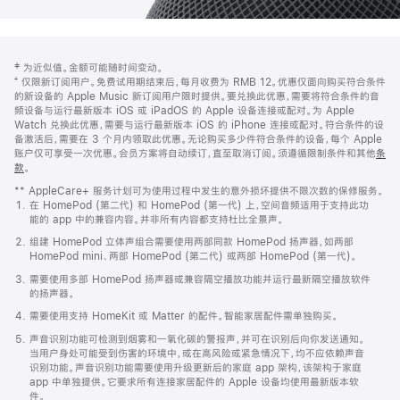
网
脚
‡ 为近似值。金额可能随时间变动。
注
页
⁺ 仅限新订阅用户。免费试用期结束后，每月收费为 RMB 12。优惠仅面向购买符合条件
页
的新设备的 Apple Music 新订阅用户限时提供。要兑换此优惠，需要将符合条件的音
频设备与运行最新版本 iOS 或 iPadOS 的 Apple 设备连接或配对。为 Apple
脚
Watch 兑换此优惠，需要与运行最新版本 iOS 的 iPhone 连接或配对。符合条件的设
备激活后，需要在 3 个月内领取此优惠。无论购买多少件符合条件的设备，每个 Apple
账户仅可享受一次优惠。会员方案将自动续订，直至取消订阅。须遵循限制条件和其他
条
款
。
(在
新
** AppleCare+ 服务计划可为使用过程中发生的意外损坏提供不限次数的保修服务。
窗
在 HomePod (第二代) 和 HomePod (第一代) 上，空间音频适用于支持此功
口
能的 app 中的兼容内容。并非所有内容都支持杜比全景声。
中
打
组建 HomePod 立体声组合需要使用两部同款 HomePod 扬声器，如两部
开)
HomePod mini、两部 HomePod (第二代) 或两部 HomePod (第一代)。
需要使用多部 HomePod 扬声器或兼容隔空播放功能并运行最新隔空播放软件
的扬声器。
需要使用支持 HomeKit 或 Matter 的配件。智能家居配件需单独购买。
声音识别功能可检测到烟雾和一氧化碳的警报声，并可在识别后向你发送通知。
当用户身处可能受到伤害的环境中，或在高风险或紧急情况下，均不应依赖声音
识别功能。声音识别功能需要使用升级更新后的家庭 app 架构，该架构于家庭
app 中单独提供。它要求所有连接家居配件的 Apple 设备均使用最新版本软
件。