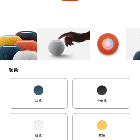
图库
图像
1
图库
图像
2
图库
图像
3
颜色
蓝色
午夜色
白色
黄色