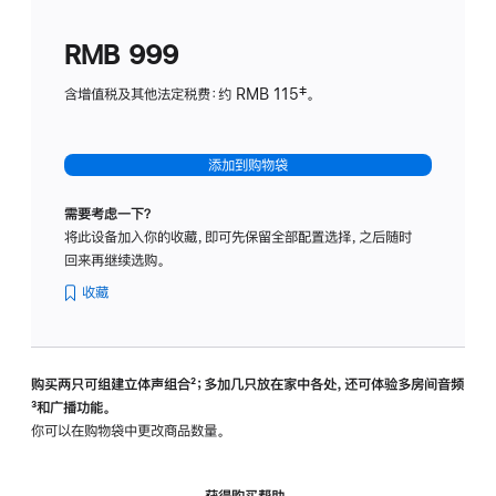
划
(适
RMB 999
用
于
含增值税及其他法定税费：约 RMB 115‡。
HomeP
mini)
添加到购物袋
需要考虑一下？
将此设备加入你的收藏，即可先保留全部配置选择，之后随时
回来再继续选购。
收藏
购买两只可组建立体声组合
脚
²；多加几只放在家中各处，还可体验多‍房‍间音频
脚
³和广播功能。
注
注
你可以在购物袋中更改商品数量。
获得购买帮助，