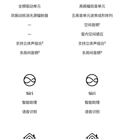
全频驱动单元
高振幅低音单元
双振动抵消无源辐射器
五高音单元波束成形阵列
—
空间音频
脚
¹
注
—
室内空间感应
支持立体声组合
脚
²
支持立体声组合
脚
²
注
注
多房间音频
脚
³
多房间音频
脚
³
注
注
Siri
Siri
智能助理
智能助理
语音识别
语音识别