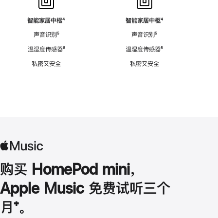
智能家居中枢
脚
⁴
智能家居中枢
脚
⁴
注
注
声音识别
脚
⁵
声音识别
脚
⁵
注
注
温湿度传感器
脚
⁶
温湿度传感器
脚
⁶
注
注
私密又安全
私密又安全
购买 HomePod mini，
Apple Music 免费试听三个
月
脚
⁺。