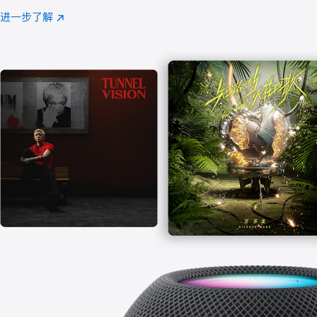
注
进一步了解
Apple
(在
Music
新
窗
口
中
打
开)