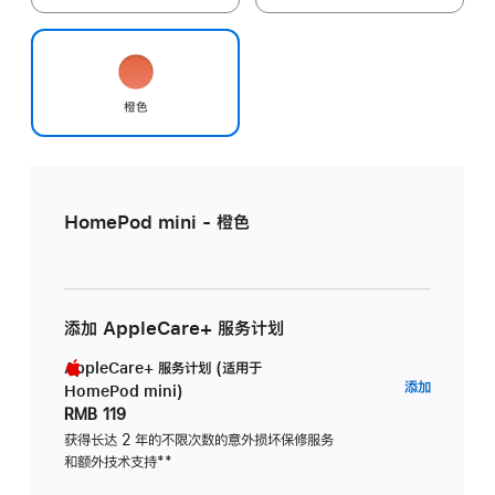
橙色
HomePod mini - 橙色
添加 AppleCare+ 服务计划
AppleCare+ 服务计划 (适用于
AppleC
添加
HomePod mini)
服
RMB 119
务
获得长达 2 年的不限次数的意外损坏保修服务
和额外技术支持
脚
**
计
注