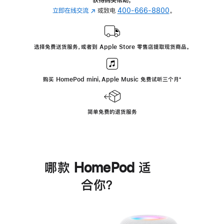
立即在线交流
(在
或致电
400-666-8800
。
新
窗
口
选择免费送货服务，或者到 Apple Store 零售店提取现货商品。
中
打
开)
购买 HomePod mini，Apple Music 免费试听三个月
脚
⁺
注
简单免费的退货服务
哪款 HomePod 适
合你？
进
一
步