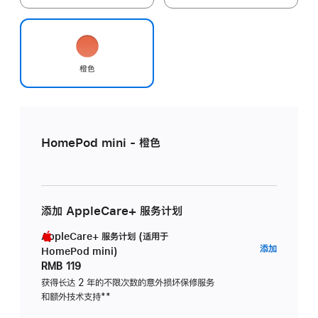
橙色
HomePod mini - 橙色
添加 AppleCare+ 服务计划
AppleCare+ 服务计划 (适用于
AppleC
添加
HomePod mini)
服
RMB 119
务
获得长达 2 年的不限次数的意外损坏保修服务
和额外技术支持
脚
**
计
注