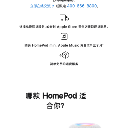
立即在线交流
(在
或致电
400-666-8800
。
新
窗
口
选择免费送货服务，或者到 Apple Store 零售店提取现货商品。
中
打
开)
购买 HomePod mini，Apple Music 免费试听三个月
脚
⁺
注
简单免费的退货服务
哪款 HomePod 适
合你？
进
一
步