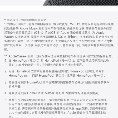
网
脚
‡ 为近似值。金额可能随时间变动。
注
页
⁺ 仅限新订阅用户。免费试用期结束后，每月收费为 RMB 12。优惠仅面向购买符合条件
页
的新设备的 Apple Music 新订阅用户限时提供。要兑换此优惠，需要将符合条件的音
频设备与运行最新版本 iOS 或 iPadOS 的 Apple 设备连接或配对。为 Apple
脚
Watch 兑换此优惠，需要与运行最新版本 iOS 的 iPhone 连接或配对。符合条件的设
备激活后，需要在 3 个月内领取此优惠。无论购买多少件符合条件的设备，每个 Apple
账户仅可享受一次优惠。会员方案将自动续订，直至取消订阅。须遵循限制条件和其他
条
款
。
(在
新
** AppleCare+ 服务计划可为使用过程中发生的意外损坏提供不限次数的保修服务。
窗
在 HomePod (第二代) 和 HomePod (第一代) 上，空间音频适用于支持此功
口
能的 app 中的兼容内容。并非所有内容都支持杜比全景声。
中
打
组建 HomePod 立体声组合需要使用两部同款 HomePod 扬声器，如两部
开)
HomePod mini、两部 HomePod (第二代) 或两部 HomePod (第一代)。
需要使用多部 HomePod 扬声器或兼容隔空播放功能并运行最新隔空播放软件
的扬声器。
需要使用支持 HomeKit 或 Matter 的配件。智能家居配件需单独购买。
声音识别功能可检测到烟雾和一氧化碳的警报声，并可在识别后向你发送通知。
当用户身处可能受到伤害的环境中，或在高风险或紧急情况下，均不应依赖声音
识别功能。声音识别功能需要使用升级更新后的家庭 app 架构，该架构于家庭
app 中单独提供。它要求所有连接家居配件的 Apple 设备均使用最新版本软
件。