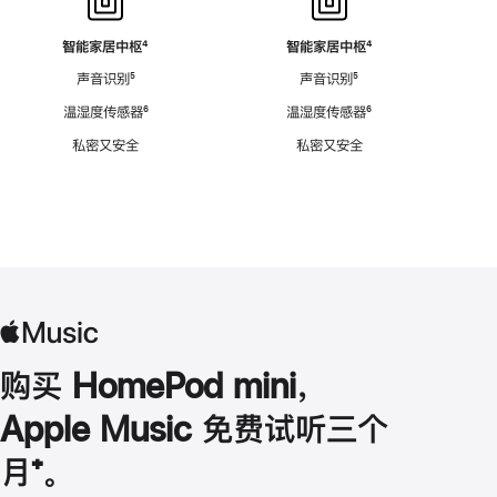
智能家居中枢
脚
⁴
智能家居中枢
脚
⁴
注
注
声音识别
脚
⁵
声音识别
脚
⁵
注
注
温湿度传感器
脚
⁶
温湿度传感器
脚
⁶
注
注
私密又安全
私密又安全
购买 HomePod mini，
Apple Music 免费试听三个
月
脚
⁺。