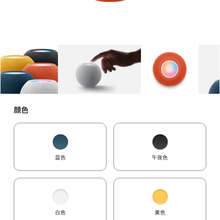
图库
图像
1
图库
图像
2
图库
图像
3
颜色
蓝色
午夜色
白色
黄色