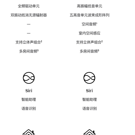
全频驱动单元
高振幅低音单元
双振动抵消无源辐射器
五高音单元波束成形阵列
—
空间音频
脚
¹
注
—
室内空间感应
支持立体声组合
脚
²
支持立体声组合
脚
²
注
注
多房间音频
脚
³
多房间音频
脚
³
注
注
Siri
Siri
智能助理
智能助理
语音识别
语音识别