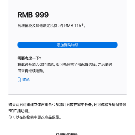
划
(适
RMB 999
用
于
含增值税及其他法定税费：约 RMB 115‡。
HomeP
mini)
添加到购物袋
需要考虑一下？
将此设备加入你的收藏，即可先保留全部配置选择，之后随时
回来再继续选购。
收藏
购买两只可组建立体声组合
脚
²；多加几只放在家中各处，还可体验多‍房‍间音频
脚
³和广播功能。
注
注
你可以在购物袋中更改商品数量。
获得购买帮助，