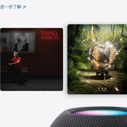
注
进一步了解
Apple
(在
Music
新
窗
口
中
打
开)