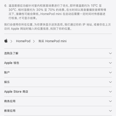
温湿度感应功能针对室内和家居场景进行了优化，即环境温度约为 15ºC 至
30ºC、相对湿度约为 30% 至 70% 的场景。在长时间以高音量播放音频等情
况下，准确性可能会降低。HomePod mini 在启动后需要一定时间对传感器进
行校准，才可显示结果。
我们会使用你所在位置，为你更快显示送货选项。我们通过你的 IP 地址，或者你在上次
访问 Apple 网站时输入的位置信息，找到了你的位置。
HomePod
购买 HomePod mini
Apple
选购及了解
Apple 钱包
账户
娱乐
Apple Store 商店
商务应用
教育应用