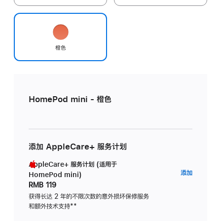
橙色
HomePod mini - 橙色
添加 AppleCare+ 服务计划
AppleCare+ 服务计划 (适用于
AppleC
添加
HomePod mini)
服
RMB 119
务
获得长达 2 年的不限次数的意外损坏保修服务
和额外技术支持
脚
**
计
注