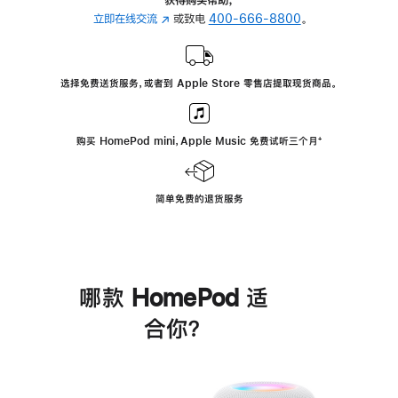
立即在线交流
(在
或致电
400-666-8800
。
新
窗
口
选择免费送货服务，或者到 Apple Store 零售店提取现货商品。
中
打
开)
购买 HomePod mini，Apple Music 免费试听三个月
脚
⁺
注
简单免费的退货服务
哪款 HomePod 适
合你？
进
一
步