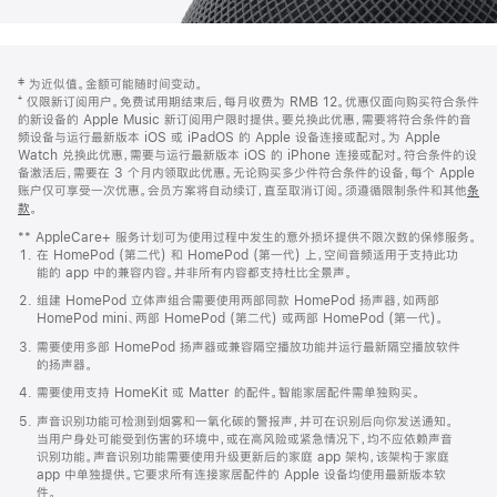
网
脚
‡ 为近似值。金额可能随时间变动。
注
页
⁺ 仅限新订阅用户。免费试用期结束后，每月收费为 RMB 12。优惠仅面向购买符合条件
页
的新设备的 Apple Music 新订阅用户限时提供。要兑换此优惠，需要将符合条件的音
频设备与运行最新版本 iOS 或 iPadOS 的 Apple 设备连接或配对。为 Apple
脚
Watch 兑换此优惠，需要与运行最新版本 iOS 的 iPhone 连接或配对。符合条件的设
备激活后，需要在 3 个月内领取此优惠。无论购买多少件符合条件的设备，每个 Apple
账户仅可享受一次优惠。会员方案将自动续订，直至取消订阅。须遵循限制条件和其他
条
款
。
(在
新
** AppleCare+ 服务计划可为使用过程中发生的意外损坏提供不限次数的保修服务。
窗
在 HomePod (第二代) 和 HomePod (第一代) 上，空间音频适用于支持此功
口
能的 app 中的兼容内容。并非所有内容都支持杜比全景声。
中
打
组建 HomePod 立体声组合需要使用两部同款 HomePod 扬声器，如两部
开)
HomePod mini、两部 HomePod (第二代) 或两部 HomePod (第一代)。
需要使用多部 HomePod 扬声器或兼容隔空播放功能并运行最新隔空播放软件
的扬声器。
需要使用支持 HomeKit 或 Matter 的配件。智能家居配件需单独购买。
声音识别功能可检测到烟雾和一氧化碳的警报声，并可在识别后向你发送通知。
当用户身处可能受到伤害的环境中，或在高风险或紧急情况下，均不应依赖声音
识别功能。声音识别功能需要使用升级更新后的家庭 app 架构，该架构于家庭
app 中单独提供。它要求所有连接家居配件的 Apple 设备均使用最新版本软
件。