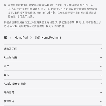
温湿度感应功能针对室内和家居场景进行了优化，即环境温度约为 15ºC 至
30ºC、相对湿度约为 30% 至 70% 的场景。在长时间以高音量播放音频等情
况下，准确性可能会降低。HomePod mini 在启动后需要一定时间对传感器进
行校准，才可显示结果。
我们会使用你所在位置，为你更快显示送货选项。我们通过你的 IP 地址，或者你在上次
访问 Apple 网站时输入的位置信息，找到了你的位置。
HomePod
购买 HomePod mini
Apple
选购及了解
Apple 钱包
账户
娱乐
Apple Store 商店
商务应用
教育应用