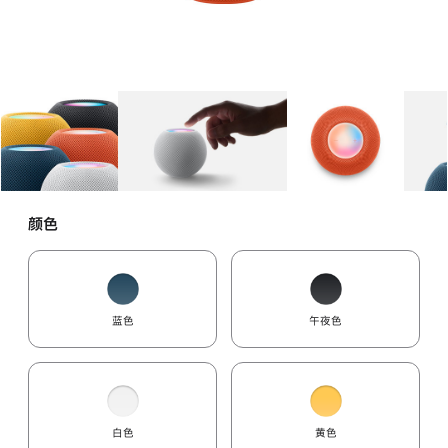
图库
图像
1
图库
图像
2
图库
图像
3
颜色
蓝色
午夜色
白色
黄色