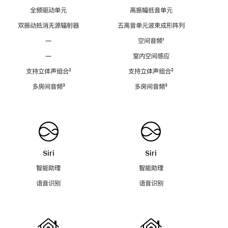
全频驱动单元
高振幅低音单元
双振动抵消无源辐射器
五高音单元波束成形阵列
—
空间音频
脚
¹
注
—
室内空间感应
支持立体声组合
脚
²
支持立体声组合
脚
²
注
注
多房间音频
脚
³
多房间音频
脚
³
注
注
Siri
Siri
智能助理
智能助理
语音识别
语音识别