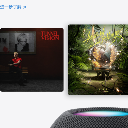
注
进一步了解
Apple
(在
Music
新
窗
口
中
打
开)