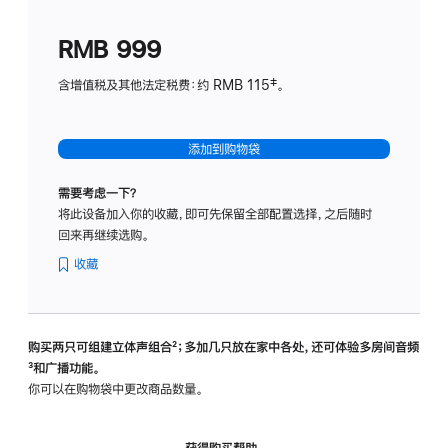
划
(适
RMB 999
用
于
含增值税及其他法定税费：约 RMB 115‡。
HomeP
mini)
添加到购物袋
需要考虑一下？
将此设备加入你的收藏，即可先保留全部配置选择，之后随时
回来再继续选购。
收藏
购买两只可组建立体声组合
脚
²；多加几只放在家中各处，还可体验多‍房‍间音频
脚
³和广播功能。
注
注
你可以在购物袋中更改商品数量。
获得购买帮助，