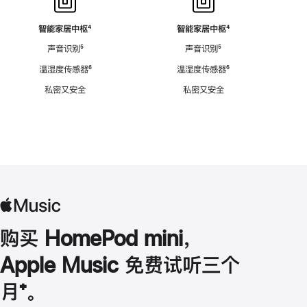
智能家居中枢
脚
⁴
智能家居中枢
脚
⁴
注
注
声音识别
脚
⁵
声音识别
脚
⁵
注
注
温湿度传感器
脚
⁶
温湿度传感器
脚
⁶
注
注
私密又安全
私密又安全
购买 HomePod mini，
Apple Music 免费试听三个
月
脚
⁺。