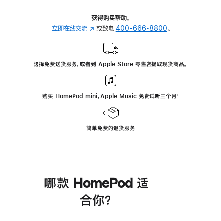
获得购买帮助，
立即在线交流
(在
或致电
400-666-8800
。
新
窗
口
选择免费送货服务，或者到 Apple Store 零售店提取现货商品。
中
打
开)
购买 HomePod mini，Apple Music 免费试听三个月
脚
⁺
注
简单免费的退货服务
哪款 HomePod 适
合你？
进