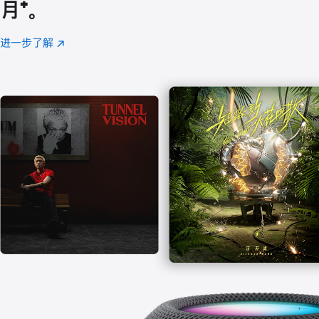
月
脚
⁺。
注
进一步了解
Apple
(在
Music
新
窗
口
中
打
开)