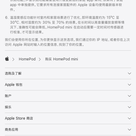
app 中单独提供。它要求所有连接家居配件的 Apple 设备均使用最新版本软
件。
温湿度感应功能针对室内和家居场景进行了优化，即环境温度约为 15ºC 至
30ºC、相对湿度约为 30% 至 70% 的场景。在长时间以高音量播放音频等情
况下，准确性可能会降低。HomePod mini 在启动后需要一定时间对传感器进
行校准，才可显示结果。
我们会使用你所在位置，为你更快显示送货选项。我们通过你的 IP 地址，或者你在上次
访问 Apple 网站时输入的位置信息，找到了你的位置。
HomePod
购买 HomePod mini
Apple
选购及了解
Apple 钱包
账户
娱乐
Apple Store 商店
商务应用