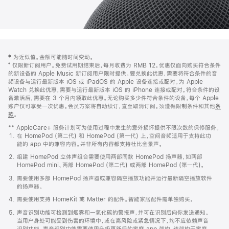
网
脚
‡ 为近似值。金额可能随时间变动。
注
页
⁺ 仅限新订阅用户。免费试用期结束后，每月收费为 RMB 12。优惠仅面向购买符合条件
页
的新设备的 Apple Music 新订阅用户限时提供。要兑换此优惠，需要将符合条件的音
频设备与运行最新版本 iOS 或 iPadOS 的 Apple 设备连接或配对。为 Apple
脚
Watch 兑换此优惠，需要与运行最新版本 iOS 的 iPhone 连接或配对。符合条件的设
备激活后，需要在 3 个月内领取此优惠。无论购买多少件符合条件的设备，每个 Apple
账户仅可享受一次优惠。会员方案将自动续订，直至取消订阅。须遵循限制条件和其他
条
款
。
(在
新
** AppleCare+ 服务计划可为使用过程中发生的意外损坏提供不限次数的保修服务。
窗
在 HomePod (第二代) 和 HomePod (第一代) 上，空间音频适用于支持此功
口
能的 app 中的兼容内容。并非所有内容都支持杜比全景声。
中
打
组建 HomePod 立体声组合需要使用两部同款 HomePod 扬声器，如两部
开)
HomePod mini、两部 HomePod (第二代) 或两部 HomePod (第一代)。
需要使用多部 HomePod 扬声器或兼容隔空播放功能并运行最新隔空播放软件
的扬声器。
需要使用支持 HomeKit 或 Matter 的配件。智能家居配件需单独购买。
声音识别功能可检测到烟雾和一氧化碳的警报声，并可在识别后向你发送通知。
当用户身处可能受到伤害的环境中，或在高风险或紧急情况下，均不应依赖声音
识别功能。声音识别功能需要使用升级更新后的家庭 app 架构，该架构于家庭