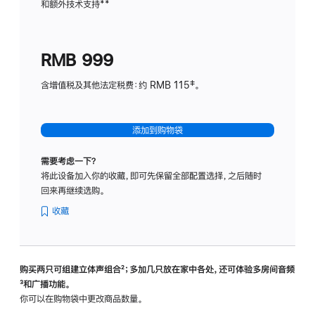
和额外技术支持
脚
**
计
注
划
(适
RMB 999
用
于
含增值税及其他法定税费：约 RMB 115‡。
HomeP
mini)
添加到购物袋
需要考虑一下？
将此设备加入你的收藏，即可先保留全部配置选择，之后随时
回来再继续选购。
收藏
购买两只可组建立体声组合
脚
²；多加几只放在家中各处，还可体验多‍房‍间音频
脚
³和广播功能。
注
注
你可以在购物袋中更改商品数量。