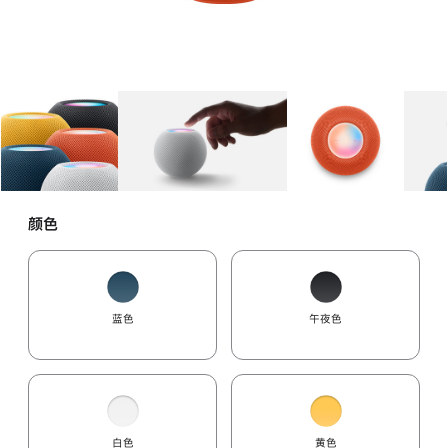
图库
图像
1
图库
图像
2
图库
图像
3
颜色
蓝色
午夜色
白色
黄色