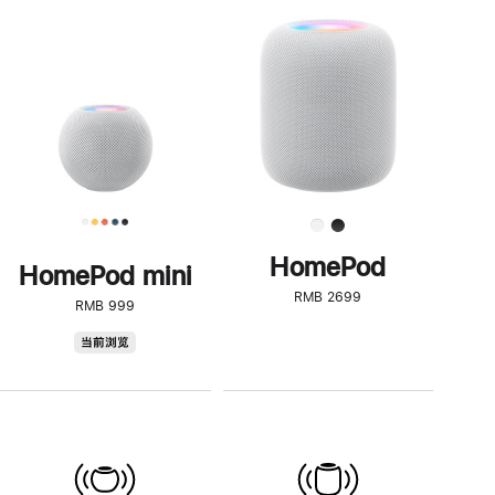
一
步
了
解
HomePod<
HomePod
HomePod mini
RMB 2699
RMB 999
HomePod
当前浏览
mini