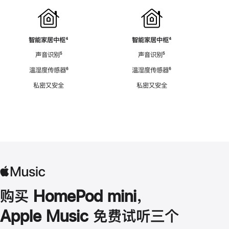
智能家居中枢
脚
⁴
智能家居中枢
脚
⁴
注
注
声音识别
脚
⁵
声音识别
脚
⁵
注
注
温湿度传感器
脚
⁶
温湿度传感器
脚
⁶
注
注
私密又安全
私密又安全
购买 HomePod mini，
Apple Music 免费试听三个