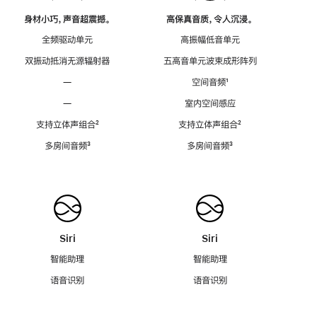
身材小巧，声音超震撼。
高保真音质，令人沉浸。
全频驱动单元
高振幅低音单元
双振动抵消无源辐射器
五高音单元波束成形阵列
—
空间音频
脚
¹
注
—
室内空间感应
支持立体声组合
脚
²
支持立体声组合
脚
²
注
注
多房间音频
脚
³
多房间音频
脚
³
注
注
Siri
Siri
智能助理
智能助理
语音识别
语音识别