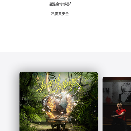
注
温湿度传感器
脚
⁶
注
私密又安全