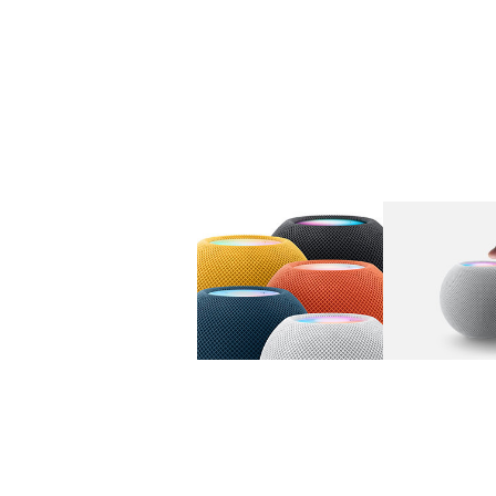
图库
图像
1