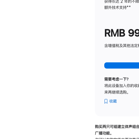
获得长达 2 年的不
额外技术支持
脚
**
注
RMB 9
含增值税及其他法定税费
需要考虑一下？
将此设备加入你的收
来再继续选购。
收藏
购买两只可组建立体声组
广播功能。