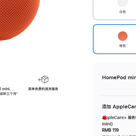
白色
橙色
HomePod min
 mini，
简单免费的退货服务
免费试听三个月
脚
⁺
注
添加 AppleCa
AppleCare+ 服
mini)
RMB 119