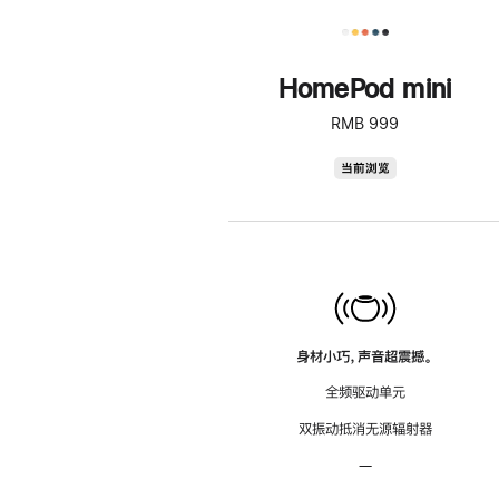
HomePod mini
RMB 999
HomePod
当前浏览
mini
身材小巧，声音超震撼。
全频驱动单元
双振动抵消无源辐射器
—