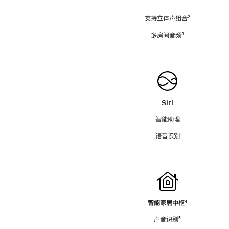
—
支持立体声组合
脚
²
注
多房间音频
脚
³
注
Siri
智能助理
语音识别
智能家居中枢
脚
⁴
注
声音识别
脚
⁵