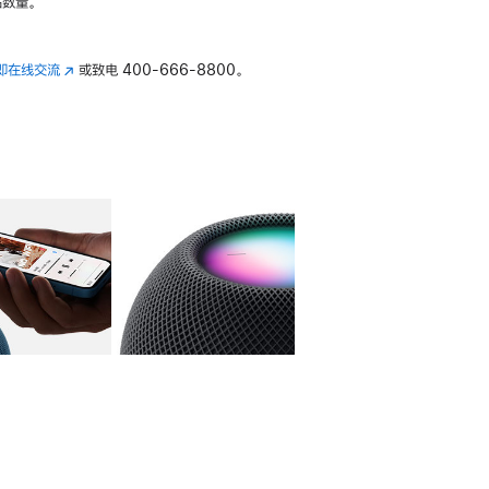
数量。
即在线交流
(在
或致电
400-666-8800。
新
窗
口
中
打
开)
库
图像
4
图库
图像
5