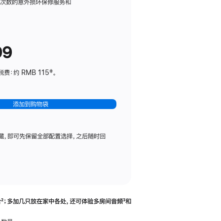
务
限次数的意外损坏保修服务和
计
划
(适
99
用
于
：约 RMB 115‡。
HomePod
mini)
添加到购物袋
藏，即可先保留全部配置选择，之后随时回
合
脚
²；多加几只放在家中各处，还可体验多‍房‍间音频
脚
³和
注
注