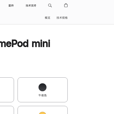
配件
技术支持
概览
技术规格
ePod mini
午夜色