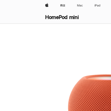
Apple
商店
Mac
iPad
HomePod mini
购
买
HomePod mini