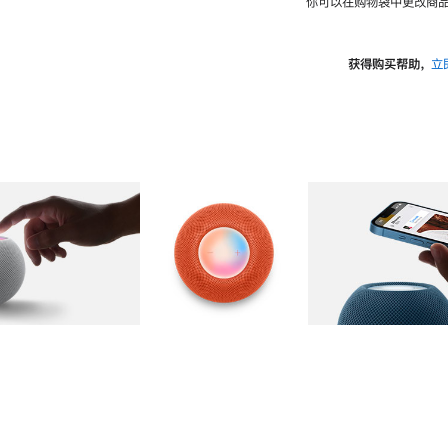
你可以在购物袋中更改商品
获得购买帮助，
立
图库
图像
2
图库
图像
3
图