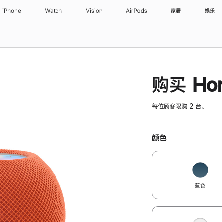
iPhone
Watch
Vision
AirPods
家居
娱乐
购买 Hom
每位顾客限购 2 台。
颜色
蓝色