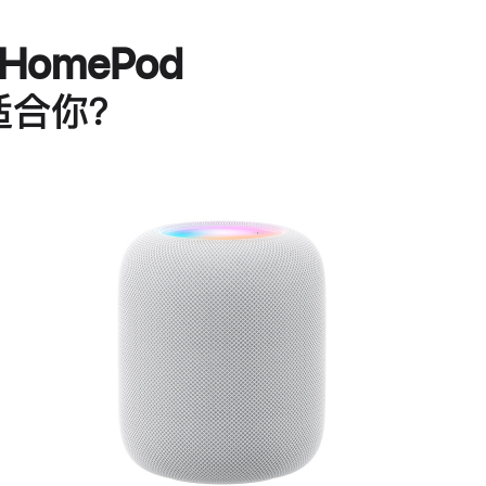
HomePod
适合你？
进
一
步
了
解
HomePod<