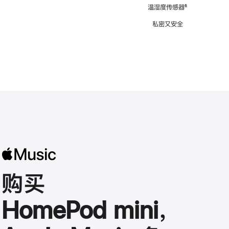
注
温湿度传感器
脚
⁶
注
私密又安全
购买
HomePod mini，