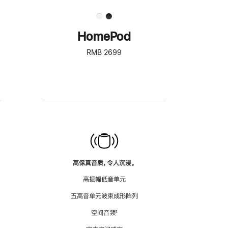
HomePod
RMB 2699
高保真音质，令人沉浸。
高振幅低音单元
五高音单元波束成形阵列
空间音频
脚
¹
注