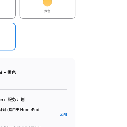
黄色
i - 橙色
re+ 服务计划
务计划 (适用于 HomePod
AppleCare+
添加
服