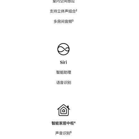
室内空间感应
支持立体声组合
脚
²
注
多房间音频
脚
³
注
Siri
智能助理
语音识别
智能家居中枢
脚
⁴
注
声音识别
脚
⁵