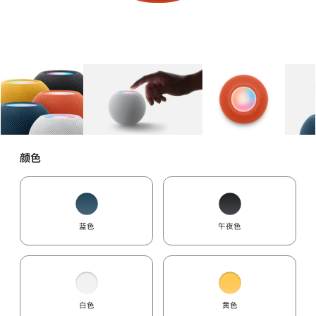
图库
图像
1
图库
图像
2
图库
图像
3
颜色
蓝色
午夜色
白色
黄色