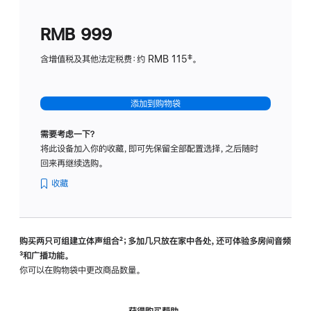
划
(适
RMB 999
用
于
含增值税及其他法定税费：约 RMB 115‡。
HomeP
mini)
添加到购物袋
需要考虑一下？
将此设备加入你的收藏，即可先保留全部配置选择，之后随时
回来再继续选购。
收藏
购买两只可组建立体声组合
脚
²；多加几只放在家中各处，还可体验多‍房‍间音频
脚
³和广播功能。
注
注
你可以在购物袋中更改商品数量。
获得购买帮助，