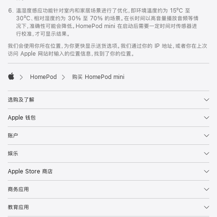
温湿度感应功能针对室内和家居场景进行了优化，即环境温度约为 15ºC 至
30ºC、相对湿度约为 30% 至 70% 的场景。在长时间以高音量播放音频等情
况下，准确性可能会降低。HomePod mini 在启动后需要一定时间对传感器进
行校准，才可显示结果。
我们会使用你所在位置，为你更快显示送货选项。我们通过你的 IP 地址，或者你在上次
访问 Apple 网站时输入的位置信息，找到了你的位置。
HomePod
购买 HomePod mini
Apple
选购及了解
Apple 钱包
账户
娱乐
Apple Store 商店
商务应用
教育应用