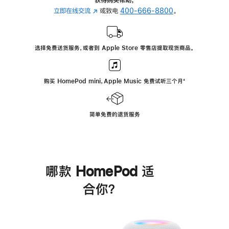
立即在线交流
(在
或致电
400-666-8800
。
新
窗
口
选择免费送货服务，或者到 Apple Store 零售店提取现货商品。
中
打
开)
购买 HomePod mini，Apple Music 免费试听三个月
脚
⁺
注
简单免费的退货服务
哪款 HomePod 适
合你？
进
一
步