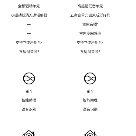
全频驱动单元
高振幅低音单元
双振动抵消无源辐射器
五高音单元波束成形阵列
—
空间音频
脚
¹
注
—
室内空间感应
支持立体声组合
脚
²
支持立体声组合
脚
²
注
注
多房间音频
脚
³
多房间音频
脚
³
注
注
Siri
Siri
智能助理
智能助理
语音识别
语音识别