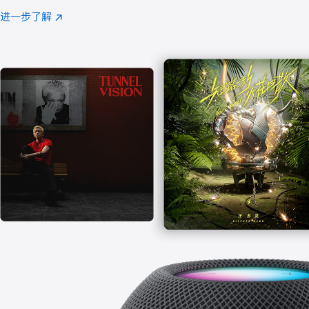
注
进一步了解
Apple
(在
Music
新
窗
口
中
打
开)