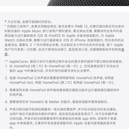
网
脚
‡ 为近似值。金额可能随时间变动。
注
页
⁺ 仅限新订阅用户。免费试用期结束后，每月收费为 RMB 12。优惠仅面向购买符合条件
页
的新设备的 Apple Music 新订阅用户限时提供。要兑换此优惠，需要将符合条件的音
频设备与运行最新版本 iOS 或 iPadOS 的 Apple 设备连接或配对。为 Apple
脚
Watch 兑换此优惠，需要与运行最新版本 iOS 的 iPhone 连接或配对。符合条件的设
备激活后，需要在 3 个月内领取此优惠。无论购买多少件符合条件的设备，每个 Apple
账户仅可享受一次优惠。会员方案将自动续订，直至取消订阅。须遵循限制条件和其他
条
款
。
(在
新
** AppleCare+ 服务计划可为使用过程中发生的意外损坏提供不限次数的保修服务。
窗
在 HomePod (第二代) 和 HomePod (第一代) 上，空间音频适用于支持此功
口
能的 app 中的兼容内容。并非所有内容都支持杜比全景声。
中
打
组建 HomePod 立体声组合需要使用两部同款 HomePod 扬声器，如两部
开)
HomePod mini、两部 HomePod (第二代) 或两部 HomePod (第一代)。
需要使用多部 HomePod 扬声器或兼容隔空播放功能并运行最新隔空播放软件
的扬声器。
需要使用支持 HomeKit 或 Matter 的配件。智能家居配件需单独购买。
声音识别功能可检测到烟雾和一氧化碳的警报声，并可在识别后向你发送通知。
当用户身处可能受到伤害的环境中，或在高风险或紧急情况下，均不应依赖声音
识别功能。声音识别功能需要使用升级更新后的家庭 app 架构，该架构于家庭
app 中单独提供。它要求所有连接家居配件的 Apple 设备均使用最新版本软
件。