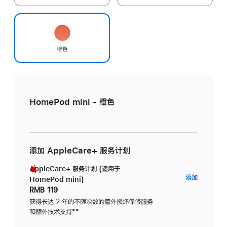
橙色
HomePod mini - 橙色
添加 AppleCare+ 服务计划
AppleCare+ 服务计划 (适用于
AppleC
添加
HomePod mini)
服
RMB 119
务
获得长达 2 年的不限次数的意外损坏保修服务
和额外技术支持
脚
**
计
注