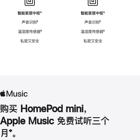
智能家居中枢
脚
⁴
智能家居中枢
脚
⁴
注
注
声音识别
脚
⁵
声音识别
脚
⁵
注
注
温湿度传感器
脚
⁶
温湿度传感器
脚
⁶
注
注
私密又安全
私密又安全
购买 HomePod mini，
Apple Music 免费试听三个
月
脚
⁺。