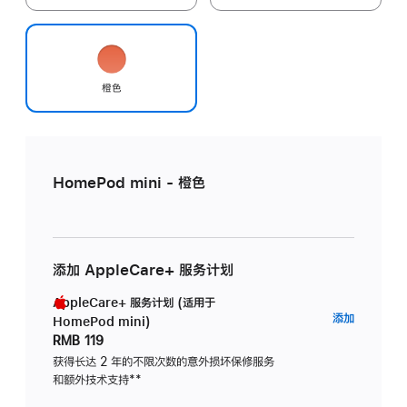
橙色
HomePod mini - 橙色
添加 AppleCare+ 服务计划
AppleCare+ 服务计划 (适用于
AppleC
添加
HomePod mini)
服
RMB 119
务
获得长达 2 年的不限次数的意外损坏保修服务
和额外技术支持
脚
**
计
注