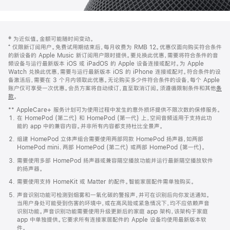
网
脚
‡ 为近似值。金额可能随时间变动。
注
页
⁺ 仅限新订阅用户。免费试用期结束后，每月收费为 RMB 12。优惠仅面向购买符合条件
页
的新设备的 Apple Music 新订阅用户限时提供。要兑换此优惠，需要将符合条件的音
频设备与运行最新版本 iOS 或 iPadOS 的 Apple 设备连接或配对。为 Apple
脚
Watch 兑换此优惠，需要与运行最新版本 iOS 的 iPhone 连接或配对。符合条件的设
备激活后，需要在 3 个月内领取此优惠。无论购买多少件符合条件的设备，每个 Apple
账户仅可享受一次优惠。会员方案将自动续订，直至取消订阅。须遵循限制条件和其他
条
款
。
(在
新
** AppleCare+ 服务计划可为使用过程中发生的意外损坏提供不限次数的保修服务。
窗
在 HomePod (第二代) 和 HomePod (第一代) 上，空间音频适用于支持此功
口
能的 app 中的兼容内容。并非所有内容都支持杜比全景声。
中
打
组建 HomePod 立体声组合需要使用两部同款 HomePod 扬声器，如两部
开)
HomePod mini、两部 HomePod (第二代) 或两部 HomePod (第一代)。
需要使用多部 HomePod 扬声器或兼容隔空播放功能并运行最新隔空播放软件
的扬声器。
需要使用支持 HomeKit 或 Matter 的配件。智能家居配件需单独购买。
声音识别功能可检测到烟雾和一氧化碳的警报声，并可在识别后向你发送通知。
当用户身处可能受到伤害的环境中，或在高风险或紧急情况下，均不应依赖声音
识别功能。声音识别功能需要使用升级更新后的家庭 app 架构，该架构于家庭
app 中单独提供。它要求所有连接家居配件的 Apple 设备均使用最新版本软
件。