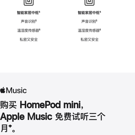
智能家居中枢
脚
⁴
智能家居中枢
脚
⁴
注
注
声音识别
脚
⁵
声音识别
脚
⁵
注
注
温湿度传感器
脚
⁶
温湿度传感器
脚
⁶
注
注
私密又安全
私密又安全
购买 HomePod mini，
Apple Music 免费试听三个
月
脚
⁺。