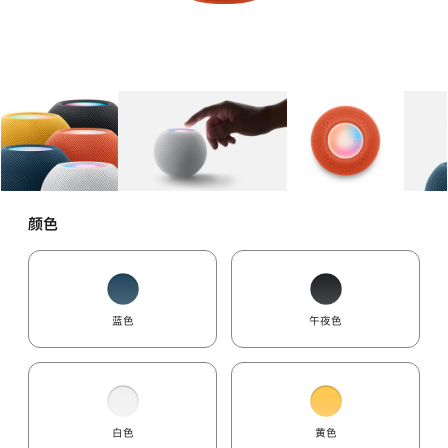
图库
图像
1
图库
图像
2
图库
图像
3
颜色
蓝色
午夜色
白色
黄色