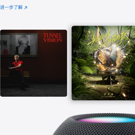
注
进一步了解
Apple
(在
Music
新
窗
口
中
打
开)