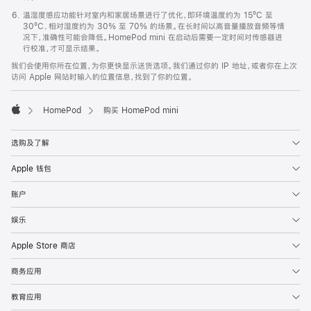
温湿度感应功能针对室内和家居场景进行了优化，即环境温度约为 15ºC 至
30ºC、相对湿度约为 30% 至 70% 的场景。在长时间以高音量播放音频等情
况下，准确性可能会降低。HomePod mini 在启动后需要一定时间对传感器进
行校准，才可显示结果。
我们会使用你所在位置，为你更快显示送货选项。我们通过你的 IP 地址，或者你在上次
访问 Apple 网站时输入的位置信息，找到了你的位置。
HomePod
购买 HomePod mini
Apple
选购及了解
Apple 钱包
账户
娱乐
Apple Store 商店
商务应用
教育应用