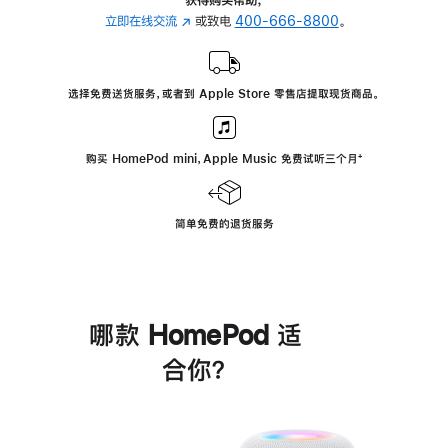
立即在线交流
(在
或致电
400-666-8800
。
新
窗
口
选择免费送货服务，或者到 Apple Store 零售店提取现货商品。
中
打
开)
购买 HomePod mini，Apple Music 免费试听三个月
脚
⁺
注
简单免费的退货服务
哪款 HomePod 适
合你？
进
一
步