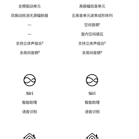
全频驱动单元
高振幅低音单元
双振动抵消无源辐射器
五高音单元波束成形阵列
—
空间音频
脚
¹
注
—
室内空间感应
支持立体声组合
脚
²
支持立体声组合
脚
²
注
注
多房间音频
脚
³
多房间音频
脚
³
注
注
Siri
Siri
智能助理
智能助理
语音识别
语音识别