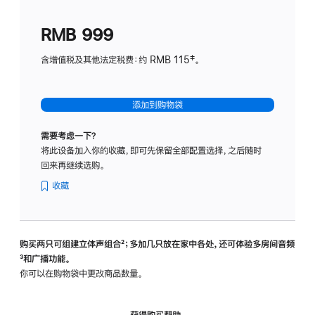
划
(适
RMB 999
用
于
含增值税及其他法定税费：约 RMB 115‡。
HomeP
mini)
添加到购物袋
需要考虑一下？
将此设备加入你的收藏，即可先保留全部配置选择，之后随时
回来再继续选购。
收藏
购买两只可组建立体声组合
脚
²；多加几只放在家中各处，还可体验多‍房‍间音频
脚
³和广播功能。
注
注
你可以在购物袋中更改商品数量。
获得购买帮助，