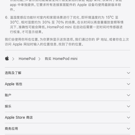
app 中单独提供。它要求所有连接家居配件的 Apple 设备均使用最新版本软
件。
温湿度感应功能针对室内和家居场景进行了优化，即环境温度约为 15ºC 至
30ºC、相对湿度约为 30% 至 70% 的场景。在长时间以高音量播放音频等情
况下，准确性可能会降低。HomePod mini 在启动后需要一定时间对传感器进
行校准，才可显示结果。
我们会使用你所在位置，为你更快显示送货选项。我们通过你的 IP 地址，或者你在上次
访问 Apple 网站时输入的位置信息，找到了你的位置。
HomePod
购买 HomePod mini
Apple
选购及了解
Apple 钱包
账户
娱乐
Apple Store 商店
商务应用