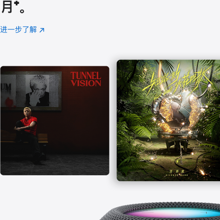
月
脚
⁺。
注
进一步了解
Apple
(在
Music
新
窗
口
中
打
开)