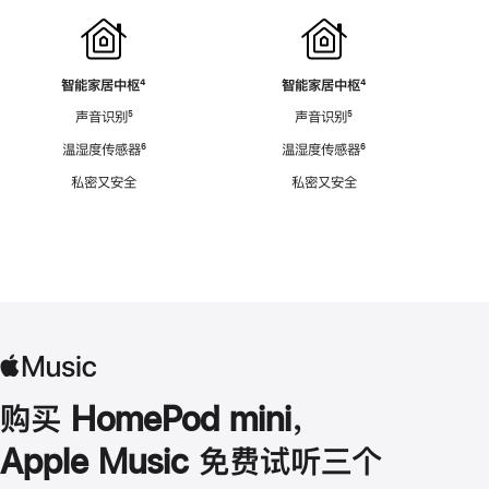
智能家居中枢
脚
⁴
智能家居中枢
脚
⁴
注
注
声音识别
脚
⁵
声音识别
脚
⁵
注
注
温湿度传感器
脚
⁶
温湿度传感器
脚
⁶
注
注
私密又安全
私密又安全
购买 HomePod mini，
Apple Music 免费试听三个