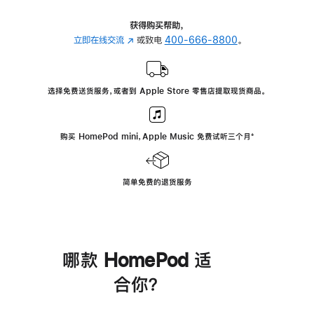
获得购买帮助，
立即在线交流
(在
或致电
400-666-8800
。
新
窗
口
选择免费送货服务，或者到 Apple Store 零售店提取现货商品。
中
打
开)
购买 HomePod mini，Apple Music 免费试听三个月
脚
⁺
注
简单免费的退货服务
哪款 HomePod 适
合你？
进