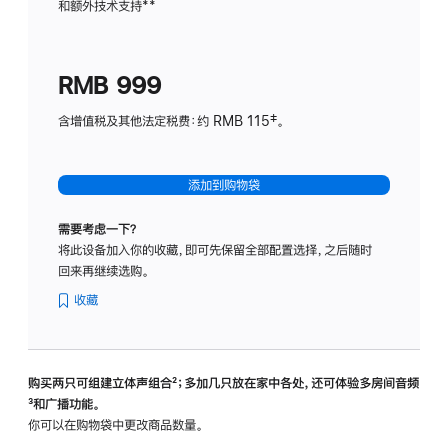
和额外技术支持
脚
**
计
注
划
(适
RMB 999
用
于
含增值税及其他法定税费：约 RMB 115‡。
HomeP
mini)
添加到购物袋
需要考虑一下？
将此设备加入你的收藏，即可先保留全部配置选择，之后随时
回来再继续选购。
收藏
购买两只可组建立体声组合
脚
²；多加几只放在家中各处，还可体验多‍房‍间音频
脚
³和广播功能。
注
注
你可以在购物袋中更改商品数量。