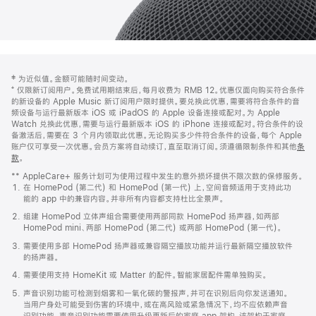
网
脚
‡ 为近似值。金额可能随时间变动。
注
页
⁺ 仅限新订阅用户。免费试用期结束后，每月收费为 RMB 12。优惠仅面向购买符合条件
页
的新设备的 Apple Music 新订阅用户限时提供。要兑换此优惠，需要将符合条件的音
频设备与运行最新版本 iOS 或 iPadOS 的 Apple 设备连接或配对。为 Apple
脚
Watch 兑换此优惠，需要与运行最新版本 iOS 的 iPhone 连接或配对。符合条件的设
备激活后，需要在 3 个月内领取此优惠。无论购买多少件符合条件的设备，每个 Apple
账户仅可享受一次优惠。会员方案将自动续订，直至取消订阅。须遵循限制条件和其他
条
款
。
(在
新
** AppleCare+ 服务计划可为使用过程中发生的意外损坏提供不限次数的保修服务。
窗
在 HomePod (第二代) 和 HomePod (第一代) 上，空间音频适用于支持此功
口
能的 app 中的兼容内容。并非所有内容都支持杜比全景声。
中
打
组建 HomePod 立体声组合需要使用两部同款 HomePod 扬声器，如两部
开)
HomePod mini、两部 HomePod (第二代) 或两部 HomePod (第一代)。
需要使用多部 HomePod 扬声器或兼容隔空播放功能并运行最新隔空播放软件
的扬声器。
需要使用支持 HomeKit 或 Matter 的配件。智能家居配件需单独购买。
声音识别功能可检测到烟雾和一氧化碳的警报声，并可在识别后向你发送通知。
当用户身处可能受到伤害的环境中，或在高风险或紧急情况下，均不应依赖声音
识别功能。声音识别功能需要使用升级更新后的家庭 app 架构，该架构于家庭