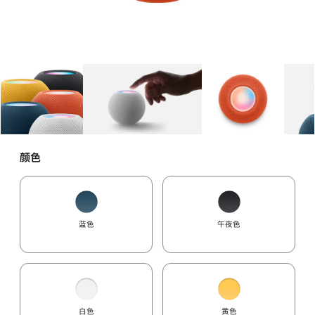
图库
图像
1
图库
图像
2
图库
图像
3
颜色
蓝色
午夜色
白色
黄色