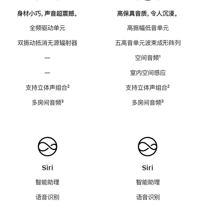
身材小巧，声音超震撼。
高保真音质，令人沉浸。
全频驱动单元
高振幅低音单元
双振动抵消无源辐射器
五高音单元波束成形阵列
—
空间音频
脚
¹
注
—
室内空间感应
支持立体声组合
脚
²
支持立体声组合
脚
²
注
注
多房间音频
脚
³
多房间音频
脚
³
注
注
Siri
Siri
智能助理
智能助理
语音识别
语音识别