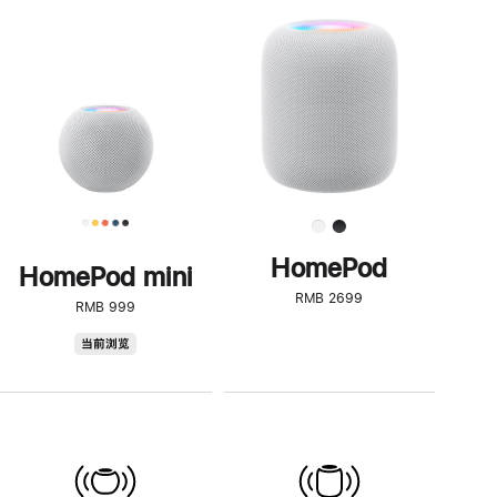
一
步
了
解
HomePod<
HomePod
HomePod mini
RMB 2699
RMB 999
HomePod
当前浏览
mini