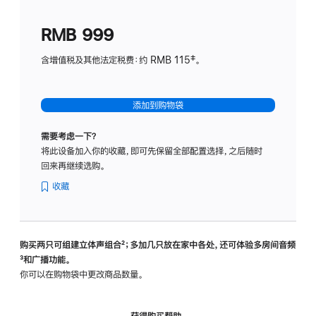
划
(适
RMB 999
用
于
含增值税及其他法定税费：约 RMB 115‡。
HomeP
mini)
添加到购物袋
需要考虑一下？
将此设备加入你的收藏，即可先保留全部配置选择，之后随时
回来再继续选购。
收藏
购买两只可组建立体声组合
脚
²；多加几只放在家中各处，还可体验多‍房‍间音频
脚
³和广播功能。
注
注
你可以在购物袋中更改商品数量。
获得购买帮助，