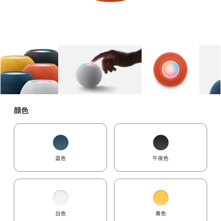
图库
图像
1
图库
图像
2
图库
图像
3
颜色
蓝色
午夜色
白色
黄色