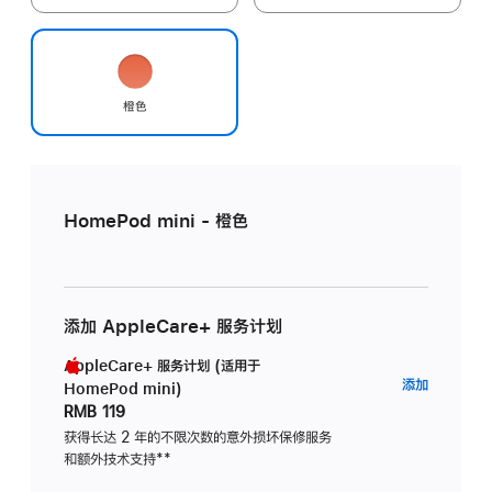
橙色
HomePod mini - 橙色
添加 AppleCare+ 服务计划
AppleCare+ 服务计划 (适用于
AppleC
添加
HomePod mini)
服
RMB 119
务
获得长达 2 年的不限次数的意外损坏保修服务
和额外技术支持
脚
**
计
注