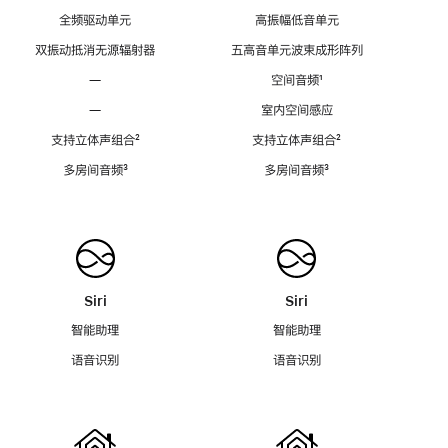
全频驱动单元
高振幅低音单元
双振动抵消无源辐射器
五高音单元波束成形阵列
—
空间音频
脚
¹
注
—
室内空间感应
支持立体声组合
脚
²
支持立体声组合
脚
²
注
注
多房间音频
脚
³
多房间音频
脚
³
注
注
Siri
Siri
智能助理
智能助理
语音识别
语音识别