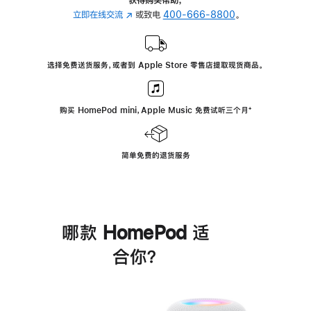
立即在线交流
(在
或致电
400-666-8800
。
新
窗
口
选择免费送货服务，或者到 Apple Store 零售店提取现货商品。
中
打
开)
购买 HomePod mini，Apple Music 免费试听三个月
脚
⁺
注
简单免费的退货服务
哪款 HomePod 适
合你？
进
一
步