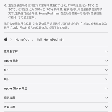
温湿度感应功能针对室内和家居场景进行了优化，即环境温度约为 15ºC 至
30ºC、相对湿度约为 30% 至 70% 的场景。在长时间以高音量播放音频等情
况下，准确性可能会降低。HomePod mini 在启动后需要一定时间对传感器进
行校准，才可显示结果。
我们会使用你所在位置，为你更快显示送货选项。我们通过你的 IP 地址，或者你在上次
访问 Apple 网站时输入的位置信息，找到了你的位置。
HomePod
购买 HomePod mini
Apple
选购及了解
Apple 钱包
账户
娱乐
Apple Store 商店
商务应用
教育应用