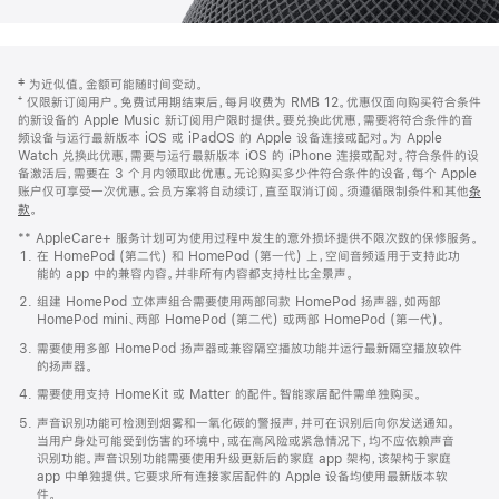
网
脚
‡ 为近似值。金额可能随时间变动。
注
页
⁺ 仅限新订阅用户。免费试用期结束后，每月收费为 RMB 12。优惠仅面向购买符合条件
页
的新设备的 Apple Music 新订阅用户限时提供。要兑换此优惠，需要将符合条件的音
频设备与运行最新版本 iOS 或 iPadOS 的 Apple 设备连接或配对。为 Apple
脚
Watch 兑换此优惠，需要与运行最新版本 iOS 的 iPhone 连接或配对。符合条件的设
备激活后，需要在 3 个月内领取此优惠。无论购买多少件符合条件的设备，每个 Apple
账户仅可享受一次优惠。会员方案将自动续订，直至取消订阅。须遵循限制条件和其他
条
款
。
(在
新
** AppleCare+ 服务计划可为使用过程中发生的意外损坏提供不限次数的保修服务。
窗
在 HomePod (第二代) 和 HomePod (第一代) 上，空间音频适用于支持此功
口
能的 app 中的兼容内容。并非所有内容都支持杜比全景声。
中
打
组建 HomePod 立体声组合需要使用两部同款 HomePod 扬声器，如两部
开)
HomePod mini、两部 HomePod (第二代) 或两部 HomePod (第一代)。
需要使用多部 HomePod 扬声器或兼容隔空播放功能并运行最新隔空播放软件
的扬声器。
需要使用支持 HomeKit 或 Matter 的配件。智能家居配件需单独购买。
声音识别功能可检测到烟雾和一氧化碳的警报声，并可在识别后向你发送通知。
当用户身处可能受到伤害的环境中，或在高风险或紧急情况下，均不应依赖声音
识别功能。声音识别功能需要使用升级更新后的家庭 app 架构，该架构于家庭
app 中单独提供。它要求所有连接家居配件的 Apple 设备均使用最新版本软
件。