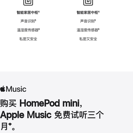
智能家居中枢
脚
⁴
智能家居中枢
脚
⁴
注
注
声音识别
脚
⁵
声音识别
脚
⁵
注
注
温湿度传感器
脚
⁶
温湿度传感器
脚
⁶
注
注
私密又安全
私密又安全
购买 HomePod mini，
Apple Music 免费试听三个
月
脚
⁺。