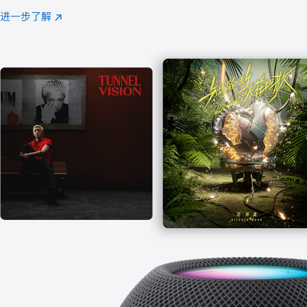
注
进一步了解
Apple
(在
Music
新
窗
口
中
打
开)