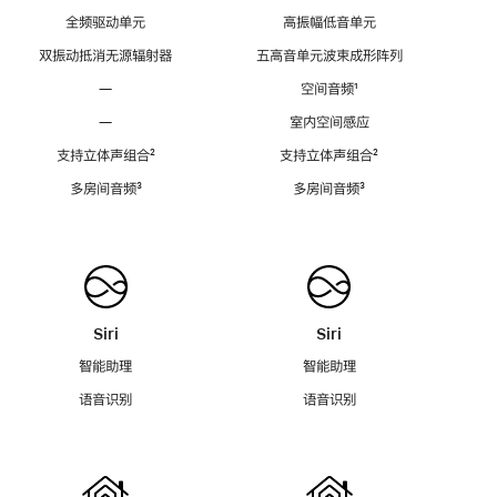
全频驱动单元
高振幅低音单元
双振动抵消无源辐射器
五高音单元波束成形阵列
—
空间音频
脚
¹
注
—
室内空间感应
支持立体声组合
脚
²
支持立体声组合
脚
²
注
注
多房间音频
脚
³
多房间音频
脚
³
注
注
Siri
Siri
智能助理
智能助理
语音识别
语音识别