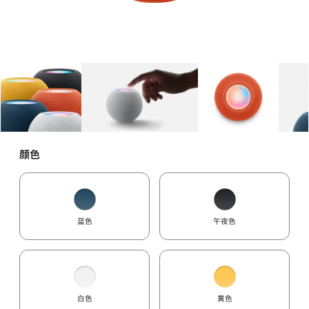
图库
图像
1
图库
图像
2
图库
图像
3
颜色
蓝色
午夜色
白色
黄色