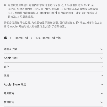
温湿度感应功能针对室内和家居场景进行了优化，即环境温度约为 15ºC 至
30ºC、相对湿度约为 30% 至 70% 的场景。在长时间以高音量播放音频等情
况下，准确性可能会降低。HomePod mini 在启动后需要一定时间对传感器进
行校准，才可显示结果。
我们会使用你所在位置，为你更快显示送货选项。我们通过你的 IP 地址，或者你在上次
访问 Apple 网站时输入的位置信息，找到了你的位置。
HomePod
购买 HomePod mini
Apple
选购及了解
Apple 钱包
账户
娱乐
Apple Store 商店
商务应用
教育应用