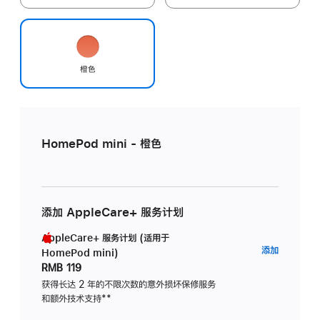
橙色
HomePod mini - 橙色
添加 AppleCare+ 服务计划
AppleCare+ 服务计划 (适用于
AppleC
添加
HomePod mini)
服
RMB 119
务
获得长达 2 年的不限次数的意外损坏保修服务
和额外技术支持
脚
**
计
注