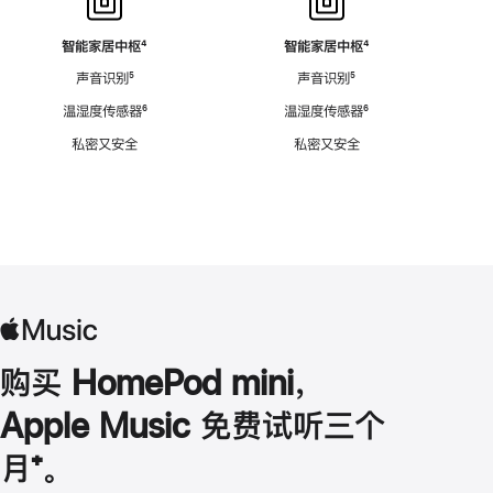
智能家居中枢
脚
⁴
智能家居中枢
脚
⁴
注
注
声音识别
脚
⁵
声音识别
脚
⁵
注
注
温湿度传感器
脚
⁶
温湿度传感器
脚
⁶
注
注
私密又安全
私密又安全
购买 HomePod mini，
Apple Music 免费试听三个
月
脚
⁺。