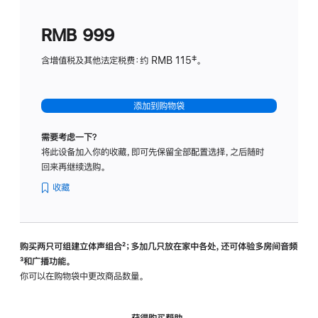
划
(适
RMB 999
用
于
含增值税及其他法定税费：约 RMB 115‡。
HomeP
mini)
添加到购物袋
需要考虑一下？
将此设备加入你的收藏，即可先保留全部配置选择，之后随时
回来再继续选购。
收藏
购买两只可组建立体声组合
脚
²；多加几只放在家中各处，还可体验多‍房‍间音频
脚
³和广播功能。
注
注
你可以在购物袋中更改商品数量。
获得购买帮助，