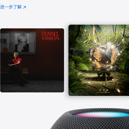
注
进一步了解
Apple
(在
Music
新
窗
口
中
打
开)