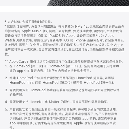
网
脚
‡ 为近似值。金额可能随时间变动。
注
页
⁺ 仅限新订阅用户。免费试用期结束后，每月收费为 RMB 12。优惠仅面向购买符合条件
页
的新设备的 Apple Music 新订阅用户限时提供。要兑换此优惠，需要将符合条件的音
频设备与运行最新版本 iOS 或 iPadOS 的 Apple 设备连接或配对。为 Apple
脚
Watch 兑换此优惠，需要与运行最新版本 iOS 的 iPhone 连接或配对。符合条件的设
备激活后，需要在 3 个月内领取此优惠。无论购买多少件符合条件的设备，每个 Apple
账户仅可享受一次优惠。会员方案将自动续订，直至取消订阅。须遵循限制条件和其他
条
款
。
(在
新
** AppleCare+ 服务计划可为使用过程中发生的意外损坏提供不限次数的保修服务。
窗
在 HomePod (第二代) 和 HomePod (第一代) 上，空间音频适用于支持此功
口
能的 app 中的兼容内容。并非所有内容都支持杜比全景声。
中
打
组建 HomePod 立体声组合需要使用两部同款 HomePod 扬声器，如两部
开)
HomePod mini、两部 HomePod (第二代) 或两部 HomePod (第一代)。
需要使用多部 HomePod 扬声器或兼容隔空播放功能并运行最新隔空播放软件
的扬声器。
需要使用支持 HomeKit 或 Matter 的配件。智能家居配件需单独购买。
声音识别功能可检测到烟雾和一氧化碳的警报声，并可在识别后向你发送通知。
当用户身处可能受到伤害的环境中，或在高风险或紧急情况下，均不应依赖声音
识别功能。声音识别功能需要使用升级更新后的家庭 app 架构，该架构于家庭
app 中单独提供。它要求所有连接家居配件的 Apple 设备均使用最新版本软
件。