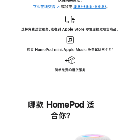
立即在线交流
(在
或致电
400-666-8800
。
新
窗
口
选择免费送货服务，或者到 Apple Store 零售店提取现货商品。
中
打
开)
购买 HomePod mini，Apple Music 免费试听三个月
脚
⁺
注
简单免费的退货服务
哪款 HomePod 适
合你？
进
一
步