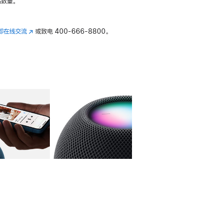
数量。
即在线交流
(在
或致电
400-666-8800。
新
窗
口
中
打
开)
库
图像
4
图库
图像
5