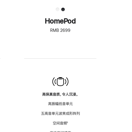
HomePod
RMB 2699
高保真音质，令人沉浸。
高振幅低音单元
五高音单元波束成形阵列
空间音频
脚
¹
注