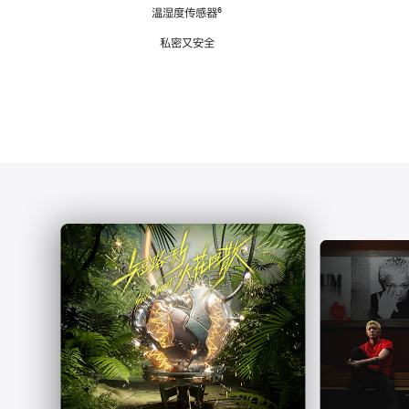
注
温湿度传感器
脚
⁶
注
私密又安全