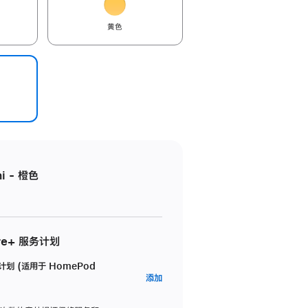
黄色
i - 橙色
re+ 服务计划
务计划 (适用于 HomePod
AppleCare+
添加
服