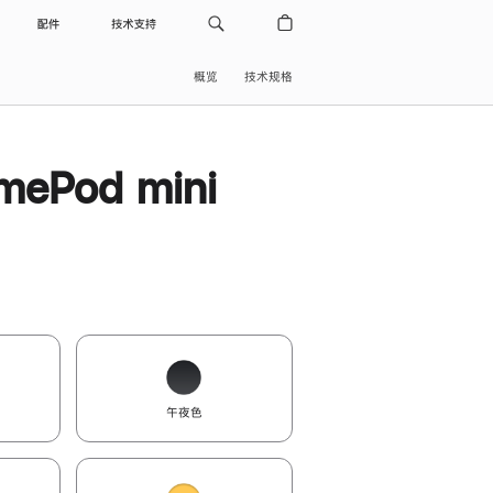
配件
技术支持
概览
技术规格
ePod mini
午夜色