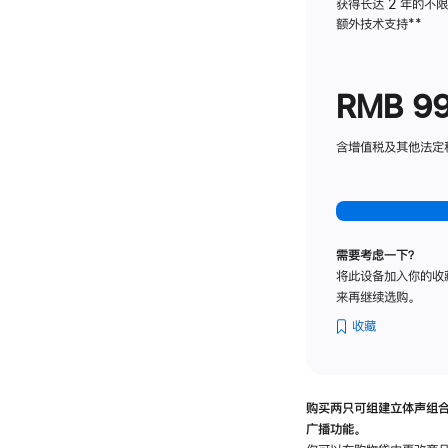
获得长达 2 年的不
额外技术支持
脚
**
注
RMB 9
含增值税及其他法定税费
需要考虑一下？
将此设备加入你的收
来再继续选购。
收藏
购买两只可组建立体声组
广播功能。