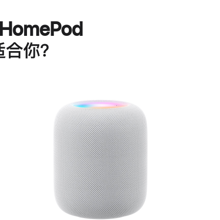
HomePod
适合你？
进
一
步
了
解
HomePod<