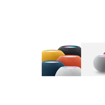
图库
图像
1