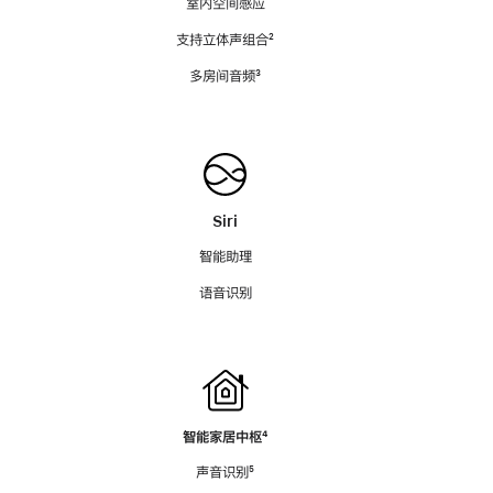
室内空间感应
支持立体声组合
脚
²
注
多房间音频
脚
³
注
Siri
智能助理
语音识别
智能家居中枢
脚
⁴
注
声音识别
脚
⁵