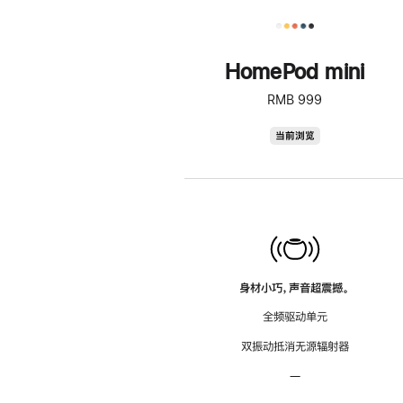
HomePod mini
RMB 999
HomePod
当前浏览
mini
身材小巧，声音超震撼。
全频驱动单元
双振动抵消无源辐射器
—