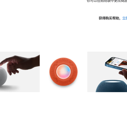
你可以在购物袋中更改商品
获得购买帮助，
立
图库
图像
2
图库
图像
3
图