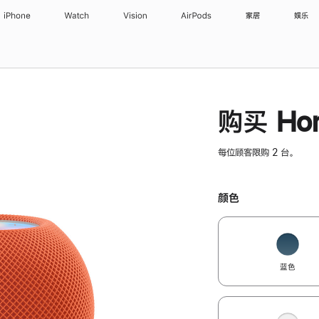
iPhone
Watch
Vision
AirPods
家居
娱乐
购买 Hom
每位顾客限购 2 台。
颜色
蓝色