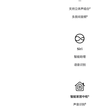
—
支持立体声组合
脚
²
注
多房间音频
脚
³
注
Siri
智能助理
语音识别
智能家居中枢
脚
⁴
注
声音识别
脚
⁵