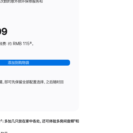
务
限次数的意外损坏保修服务和
计
划
(适
99
用
于
：约 RMB 115‡。
HomePod
mini)
添加到购物袋
藏，即可先保留全部配置选择，之后随时回
合
脚
²；多加几只放在家中各处，还可体验多‍房‍间音频
脚
³和
注
注