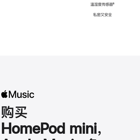
注
温湿度传感器
脚
⁶
注
私密又安全
购买
HomePod mini，