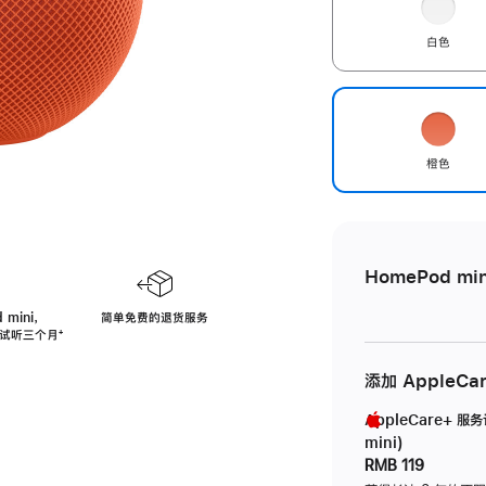
白色
橙色
HomePod min
 mini，
简单免费的退货服务
免费试听三个月
脚
⁺
注
添加 AppleCa
AppleCare+ 服
mini)
RMB 119