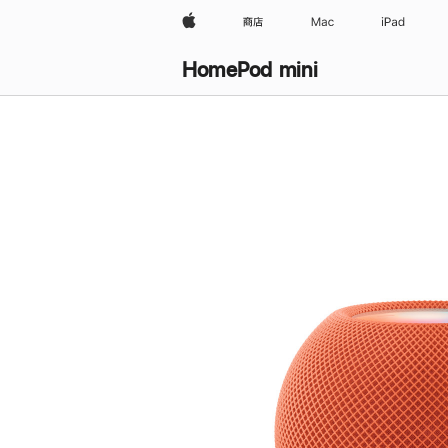
Apple
商店
Mac
iPad
HomePod mini
购
买
HomePod mini