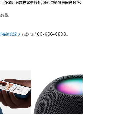
合
脚
²；多加几只放在家中各处，还可体验多‍房‍间音频
脚
³和
注
注
数量。
即在线交流
(在
或致电
400-666-8800。
新
窗
口
中
打
开)
库
图像
4
图库
图像
5