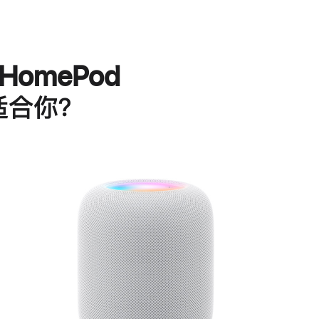
HomePod
适合你？
进
一
步
了
解
HomePod<