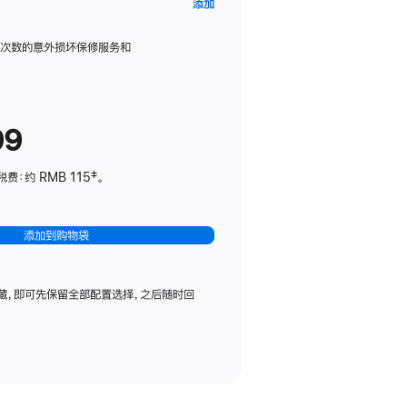
AppleCare+
添加
服
务
限次数的意外损坏保修服务和
计
划
(适
99
用
于
：约 RMB 115‡。
HomePod
mini)
添加到购物袋
藏，即可先保留全部配置选择，之后随时回