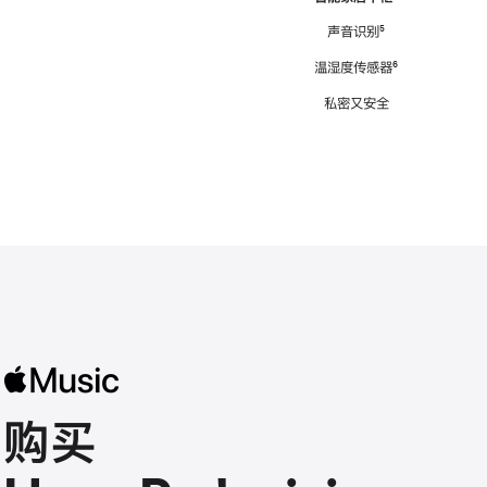
注
声音识别
脚
⁵
注
温湿度传感器
脚
⁶
注
私密又安全
购买