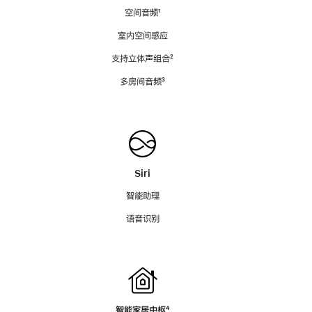
空间音频
脚
¹
注
室内空间感应
支持立体声组合
脚
²
注
多房间音频
脚
³
注
Siri
智能助理
语音识别
智能家居中枢
脚
⁴