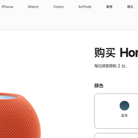
iPhone
Watch
Vision
AirPods
家居
娱乐
购买 Hom
每位顾客限购 2 台。
颜色
蓝色