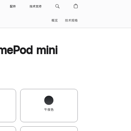
配件
技术支持
概览
技术规格
ePod mini
午夜色