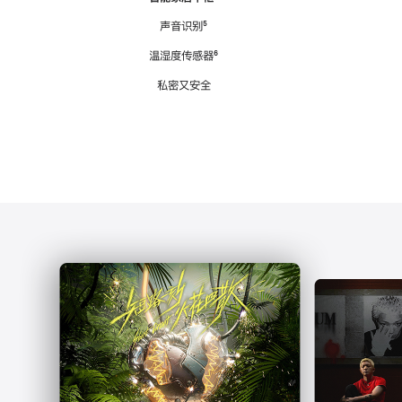
注
声音识别
脚
⁵
注
温湿度传感器
脚
⁶
注
私密又安全