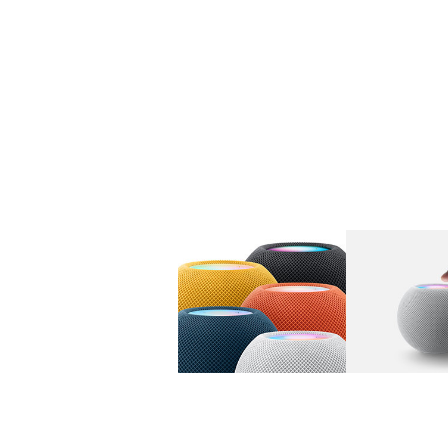
图库
图像
1