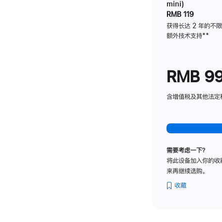
mini)
RMB 119
获得长达 2 年的不
额外技术支持
脚
**
注
RMB 9
含增值税及其他法定税费
需要考虑一下？
将此设备加入你的收
来再继续选购。
收藏