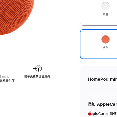
白色
橙色
 mini，
简单免费的退货服务
HomePod min
免费试听三个月
脚
⁺
注
添加 AppleCa
AppleCare+ 服