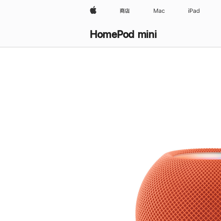
Apple
商店
Mac
iPad
HomePod mini
购
买
HomePod mini