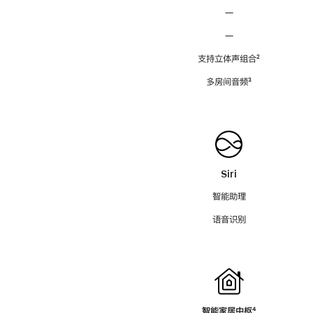
—
—
支持立体声组合
脚
²
注
多房间音频
脚
³
注
Siri
智能助理
语音识别
智能家居中枢
脚
⁴