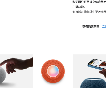
购买两只可组建立体声组
广播功能。
你可以在购物袋中更改商品
获得购买帮助，
立
图库
图像
2
图库
图像
3
图