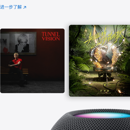
注
进一步了解
Apple
(在
Music
新
窗
口
中
打
开)