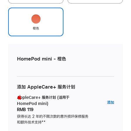
橙色
HomePod mini - 橙色
添加 AppleCare+ 服务计划
AppleCare+ 服务计划 (适用于
AppleC
添加
HomePod mini)
服
RMB 119
务
获得长达 2 年的不限次数的意外损坏保修服务
和额外技术支持
脚
**
计
注