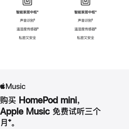
智能家居中枢
脚
⁴
智能家居中枢
脚
⁴
注
注
声音识别
脚
⁵
声音识别
脚
⁵
注
注
温湿度传感器
脚
⁶
温湿度传感器
脚
⁶
注
注
私密又安全
私密又安全
购买 HomePod mini，
Apple Music 免费试听三个
月
脚
⁺。