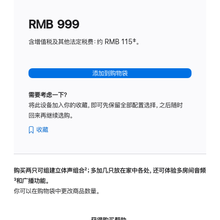
划
(适
RMB 999
用
于
含增值税及其他法定税费：约 RMB 115‡。
HomeP
mini)
添加到购物袋
需要考虑一下？
将此设备加入你的收藏，即可先保留全部配置选择，之后随时
回来再继续选购。
收藏
购买两只可组建立体声组合
脚
²；多加几只放在家中各处，还可体验多‍房‍间音频
脚
³和广播功能。
注
注
你可以在购物袋中更改商品数量。
获得购买帮助，