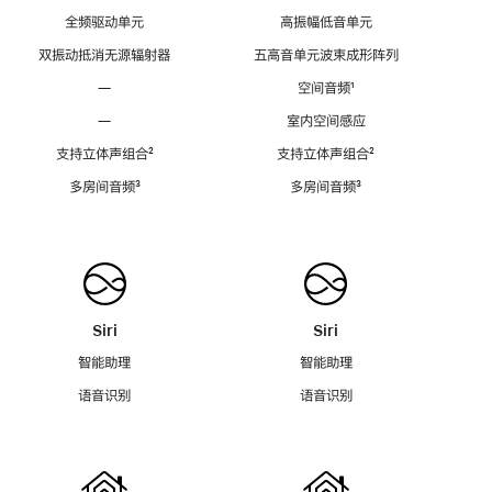
全频驱动单元
高振幅低音单元
双振动抵消无源辐射器
五高音单元波束成形阵列
—
空间音频
脚
¹
注
—
室内空间感应
支持立体声组合
脚
²
支持立体声组合
脚
²
注
注
多房间音频
脚
³
多房间音频
脚
³
注
注
Siri
Siri
智能助理
智能助理
语音识别
语音识别