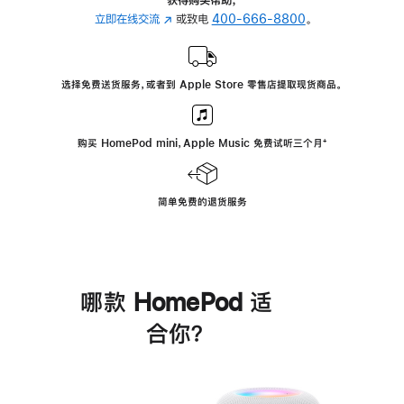
立即在线交流
(在
或致电
400-666-8800
。
新
窗
口
选择免费送货服务，或者到 Apple Store 零售店提取现货商品。
中
打
开)
购买 HomePod mini，Apple Music 免费试听三个月
脚
⁺
注
简单免费的退货服务
哪款 HomePod 适
合你？
进
一
步