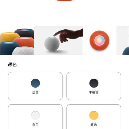
图库
图像
1
图库
图像
2
图库
图像
3
颜色
蓝色
午夜色
白色
黄色