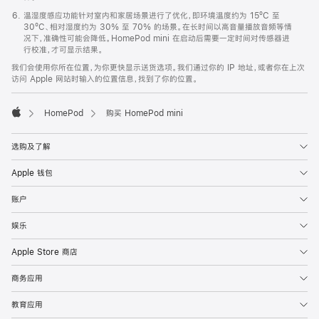
温湿度感应功能针对室内和家居场景进行了优化，即环境温度约为 15ºC 至
30ºC、相对湿度约为 30% 至 70% 的场景。在长时间以高音量播放音频等情
况下，准确性可能会降低。HomePod mini 在启动后需要一定时间对传感器进
行校准，才可显示结果。
我们会使用你所在位置，为你更快显示送货选项。我们通过你的 IP 地址，或者你在上次
访问 Apple 网站时输入的位置信息，找到了你的位置。
HomePod
购买 HomePod mini
Apple
选购及了解
Apple 钱包
账户
娱乐
Apple Store 商店
商务应用
教育应用