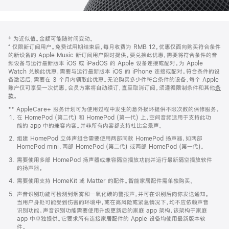
网
脚
‡ 为近似值。金额可能随时间变动。
注
页
⁺ 仅限新订阅用户。免费试用期结束后，每月收费为 RMB 12。优惠仅面向购买符合条件
页
的新设备的 Apple Music 新订阅用户限时提供。要兑换此优惠，需要将符合条件的音
频设备与运行最新版本 iOS 或 iPadOS 的 Apple 设备连接或配对。为 Apple
脚
Watch 兑换此优惠，需要与运行最新版本 iOS 的 iPhone 连接或配对。符合条件的设
备激活后，需要在 3 个月内领取此优惠。无论购买多少件符合条件的设备，每个 Apple
账户仅可享受一次优惠。会员方案将自动续订，直至取消订阅。须遵循限制条件和其他
条
款
。
(在
新
** AppleCare+ 服务计划可为使用过程中发生的意外损坏提供不限次数的保修服务。
窗
在 HomePod (第二代) 和 HomePod (第一代) 上，空间音频适用于支持此功
口
能的 app 中的兼容内容。并非所有内容都支持杜比全景声。
中
打
组建 HomePod 立体声组合需要使用两部同款 HomePod 扬声器，如两部
开)
HomePod mini、两部 HomePod (第二代) 或两部 HomePod (第一代)。
需要使用多部 HomePod 扬声器或兼容隔空播放功能并运行最新隔空播放软件
的扬声器。
需要使用支持 HomeKit 或 Matter 的配件。智能家居配件需单独购买。
声音识别功能可检测到烟雾和一氧化碳的警报声，并可在识别后向你发送通知。
当用户身处可能受到伤害的环境中，或在高风险或紧急情况下，均不应依赖声音
识别功能。声音识别功能需要使用升级更新后的家庭 app 架构，该架构于家庭
app 中单独提供。它要求所有连接家居配件的 Apple 设备均使用最新版本软
件。