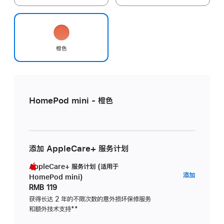
橙色
HomePod mini - 橙色
添加 AppleCare+ 服务计划
AppleCare+ 服务计划 (适用于
AppleC
添加
HomePod mini)
服
RMB 119
务
获得长达 2 年的不限次数的意外损坏保修服务
和额外技术支持
脚
**
计
注