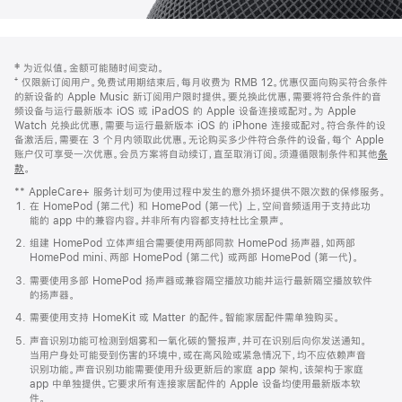
网
脚
‡ 为近似值。金额可能随时间变动。
注
页
⁺ 仅限新订阅用户。免费试用期结束后，每月收费为 RMB 12。优惠仅面向购买符合条件
页
的新设备的 Apple Music 新订阅用户限时提供。要兑换此优惠，需要将符合条件的音
频设备与运行最新版本 iOS 或 iPadOS 的 Apple 设备连接或配对。为 Apple
脚
Watch 兑换此优惠，需要与运行最新版本 iOS 的 iPhone 连接或配对。符合条件的设
备激活后，需要在 3 个月内领取此优惠。无论购买多少件符合条件的设备，每个 Apple
账户仅可享受一次优惠。会员方案将自动续订，直至取消订阅。须遵循限制条件和其他
条
款
。
(在
新
** AppleCare+ 服务计划可为使用过程中发生的意外损坏提供不限次数的保修服务。
窗
在 HomePod (第二代) 和 HomePod (第一代) 上，空间音频适用于支持此功
口
能的 app 中的兼容内容。并非所有内容都支持杜比全景声。
中
打
组建 HomePod 立体声组合需要使用两部同款 HomePod 扬声器，如两部
开)
HomePod mini、两部 HomePod (第二代) 或两部 HomePod (第一代)。
需要使用多部 HomePod 扬声器或兼容隔空播放功能并运行最新隔空播放软件
的扬声器。
需要使用支持 HomeKit 或 Matter 的配件。智能家居配件需单独购买。
声音识别功能可检测到烟雾和一氧化碳的警报声，并可在识别后向你发送通知。
当用户身处可能受到伤害的环境中，或在高风险或紧急情况下，均不应依赖声音
识别功能。声音识别功能需要使用升级更新后的家庭 app 架构，该架构于家庭
app 中单独提供。它要求所有连接家居配件的 Apple 设备均使用最新版本软
件。