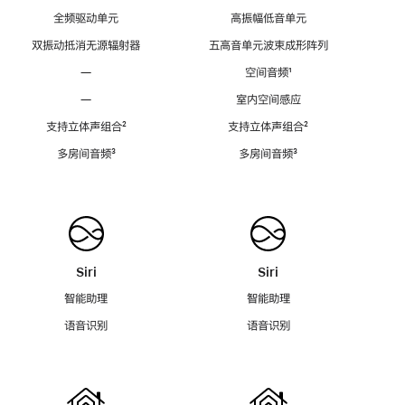
全频驱动单元
高振幅低音单元
双振动抵消无源辐射器
五高音单元波束成形阵列
—
空间音频
脚
¹
注
—
室内空间感应
支持立体声组合
脚
²
支持立体声组合
脚
²
注
注
多房间音频
脚
³
多房间音频
脚
³
注
注
Siri
Siri
智能助理
智能助理
语音识别
语音识别