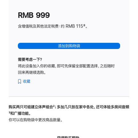
划
(适
RMB 999
用
于
含增值税及其他法定税费：约 RMB 115‡。
HomeP
mini)
添加到购物袋
需要考虑一下？
将此设备加入你的收藏，即可先保留全部配置选择，之后随时
回来再继续选购。
收藏
购买两只可组建立体声组合
脚
²；多加几只放在家中各处，还可体验多‍房‍间音频
脚
³和广播功能。
注
注
你可以在购物袋中更改商品数量。
获得购买帮助，