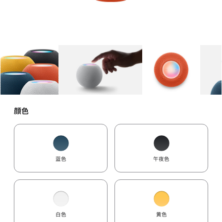
图库
图像
1
图库
图像
2
图库
图像
3
颜色
蓝色
午夜色
白色
黄色