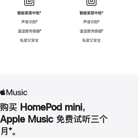
智能家居中枢
脚
⁴
智能家居中枢
脚
⁴
注
注
声音识别
脚
⁵
声音识别
脚
⁵
注
注
温湿度传感器
脚
⁶
温湿度传感器
脚
⁶
注
注
私密又安全
私密又安全
购买 HomePod mini，
Apple Music 免费试听三个
月
脚
⁺。