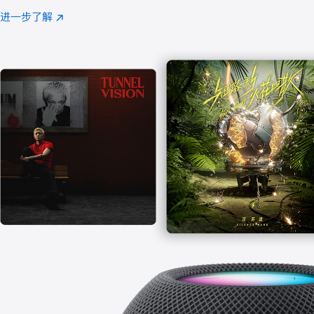
注
进一步了解
Apple
(在
Music
新
窗
口
中
打
开)