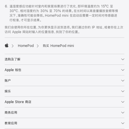
温湿度感应功能针对室内和家居场景进行了优化，即环境温度约为 15ºC 至
30ºC、相对湿度约为 30% 至 70% 的场景。在长时间以高音量播放音频等情
况下，准确性可能会降低。HomePod mini 在启动后需要一定时间对传感器进
行校准，才可显示结果。
我们会使用你所在位置，为你更快显示送货选项。我们通过你的 IP 地址，或者你在上次
访问 Apple 网站时输入的位置信息，找到了你的位置。
HomePod
购买 HomePod mini
Apple
选购及了解
Apple 钱包
账户
娱乐
Apple Store 商店
商务应用
教育应用