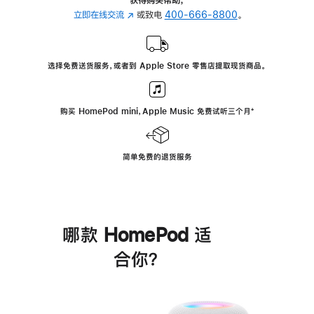
立即在线交流
(在
或致电
400-666-8800
。
新
窗
口
选择免费送货服务，或者到 Apple Store 零售店提取现货商品。
中
打
开)
购买 HomePod mini，Apple Music 免费试听三个月
脚
⁺
注
简单免费的退货服务
哪款 HomePod 适
合你？
进
一
步