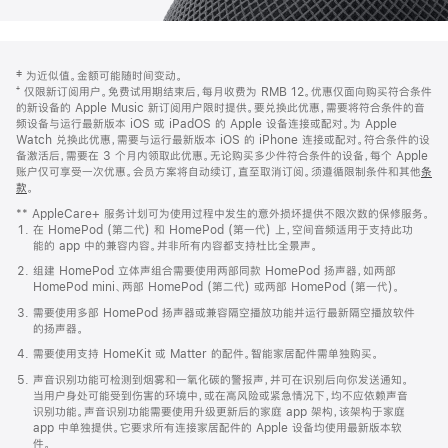
网
脚
‡ 为近似值。金额可能随时间变动。
注
页
⁺ 仅限新订阅用户。免费试用期结束后，每月收费为 RMB 12。优惠仅面向购买符合条件
页
的新设备的 Apple Music 新订阅用户限时提供。要兑换此优惠，需要将符合条件的音
频设备与运行最新版本 iOS 或 iPadOS 的 Apple 设备连接或配对。为 Apple
脚
Watch 兑换此优惠，需要与运行最新版本 iOS 的 iPhone 连接或配对。符合条件的设
备激活后，需要在 3 个月内领取此优惠。无论购买多少件符合条件的设备，每个 Apple
账户仅可享受一次优惠。会员方案将自动续订，直至取消订阅。须遵循限制条件和其他
条
款
。
(在
新
** AppleCare+ 服务计划可为使用过程中发生的意外损坏提供不限次数的保修服务。
窗
在 HomePod (第二代) 和 HomePod (第一代) 上，空间音频适用于支持此功
口
能的 app 中的兼容内容。并非所有内容都支持杜比全景声。
中
打
组建 HomePod 立体声组合需要使用两部同款 HomePod 扬声器，如两部
开)
HomePod mini、两部 HomePod (第二代) 或两部 HomePod (第一代)。
需要使用多部 HomePod 扬声器或兼容隔空播放功能并运行最新隔空播放软件
的扬声器。
需要使用支持 HomeKit 或 Matter 的配件。智能家居配件需单独购买。
声音识别功能可检测到烟雾和一氧化碳的警报声，并可在识别后向你发送通知。
当用户身处可能受到伤害的环境中，或在高风险或紧急情况下，均不应依赖声音
识别功能。声音识别功能需要使用升级更新后的家庭 app 架构，该架构于家庭
app 中单独提供。它要求所有连接家居配件的 Apple 设备均使用最新版本软
件。