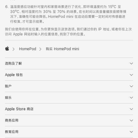
温湿度感应功能针对室内和家居场景进行了优化，即环境温度约为 15ºC 至
30ºC、相对湿度约为 30% 至 70% 的场景。在长时间以高音量播放音频等情
况下，准确性可能会降低。HomePod mini 在启动后需要一定时间对传感器进
行校准，才可显示结果。
我们会使用你所在位置，为你更快显示送货选项。我们通过你的 IP 地址，或者你在上次
访问 Apple 网站时输入的位置信息，找到了你的位置。
HomePod
购买 HomePod mini
Apple
选购及了解
Apple 钱包
账户
娱乐
Apple Store 商店
商务应用
教育应用