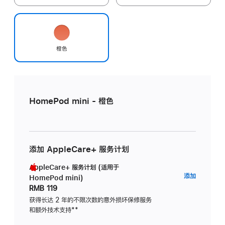
橙色
HomePod mini - 橙色
添加 AppleCare+ 服务计划
AppleCare+ 服务计划 (适用于
AppleC
添加
HomePod mini)
服
RMB 119
务
获得长达 2 年的不限次数的意外损坏保修服务
和额外技术支持
脚
**
计
注