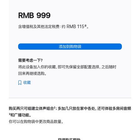
划
(适
RMB 999
用
于
含增值税及其他法定税费：约 RMB 115‡。
HomeP
mini)
添加到购物袋
需要考虑一下？
将此设备加入你的收藏，即可先保留全部配置选择，之后随时
回来再继续选购。
收藏
购买两只可组建立体声组合
脚
²；多加几只放在家中各处，还可体验多‍房‍间音频
脚
³和广播功能。
注
注
你可以在购物袋中更改商品数量。
获得购买帮助，