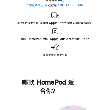
立即在线交流
(在
或致电
400-666-8800
。
新
窗
口
选择免费送货服务，或者到 Apple Store 零售店提取现货商品。
中
打
开)
购买 HomePod mini，Apple Music 免费试听三个月
脚
⁺
注
简单免费的退货服务
哪款 HomePod 适
合你？
进
一
步