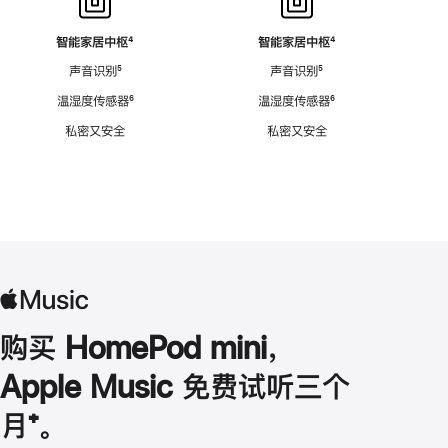
智能家居中枢
脚
⁴
智能家居中枢
脚
⁴
注
注
声音识别
脚
⁵
声音识别
脚
⁵
注
注
温湿度传感器
脚
⁶
温湿度传感器
脚
⁶
注
注
私密又安全
私密又安全
购买 HomePod mini，
Apple Music 免费试听三个
月
脚
⁺。