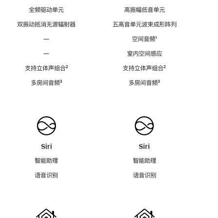
全频驱动单元
高振幅低音单元
双振动抵消无源辐射器
五高音单元波束成形阵列
—
空间音频
脚
¹
注
—
室内空间感应
支持立体声组合
脚
²
支持立体声组合
脚
²
注
注
多房间音频
脚
³
多房间音频
脚
³
注
注
Siri
Siri
智能助理
智能助理
语音识别
语音识别