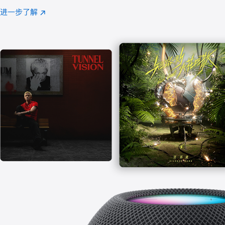
注
进一步了解
Apple
(在
Music
新
窗
口
中
打
开)