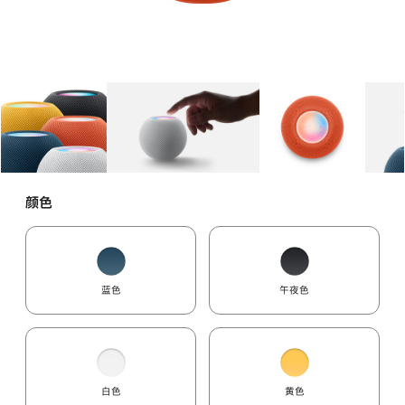
图库
图像
1
图库
图像
2
图库
图像
3
颜色
蓝色
午夜色
白色
黄色