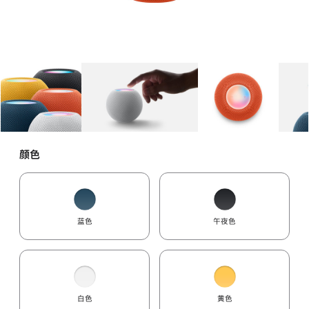
图库
图像
1
图库
图像
2
图库
图像
3
颜色
蓝色
午夜色
白色
黄色