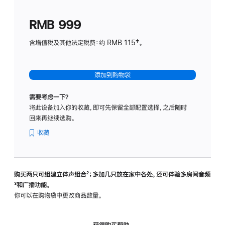
划
(适
RMB 999
用
于
含增值税及其他法定税费：约 RMB 115‡。
HomeP
mini)
添加到购物袋
需要考虑一下？
将此设备加入你的收藏，即可先保留全部配置选择，之后随时
回来再继续选购。
收藏
购买两只可组建立体声组合
脚
²；多加几只放在家中各处，还可体验多‍房‍间音频
脚
³和广播功能。
注
注
你可以在购物袋中更改商品数量。
获得购买帮助，