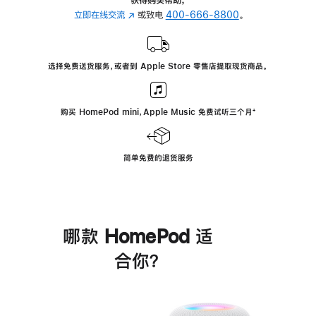
立即在线交流
(在
或致电
400-666-8800
。
新
窗
口
选择免费送货服务，或者到 Apple Store 零售店提取现货商品。
中
打
开)
购买 HomePod mini，Apple Music 免费试听三个月
脚
⁺
注
简单免费的退货服务
哪款 HomePod 适
合你？
进
一
步