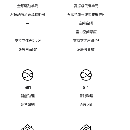
全频驱动单元
高振幅低音单元
双振动抵消无源辐射器
五高音单元波束成形阵列
—
空间音频
脚
¹
注
—
室内空间感应
支持立体声组合
脚
²
支持立体声组合
脚
²
注
注
多房间音频
脚
³
多房间音频
脚
³
注
注
Siri
Siri
智能助理
智能助理
语音识别
语音识别