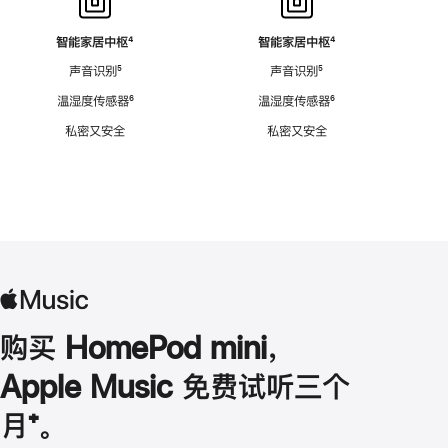
智能家居中枢
脚
⁴
智能家居中枢
脚
⁴
注
注
声音识别
脚
⁵
声音识别
脚
⁵
注
注
温湿度传感器
脚
⁶
温湿度传感器
脚
⁶
注
注
私密又安全
私密又安全
购买 HomePod mini，
Apple Music 免费试听三个
月
脚
⁺。