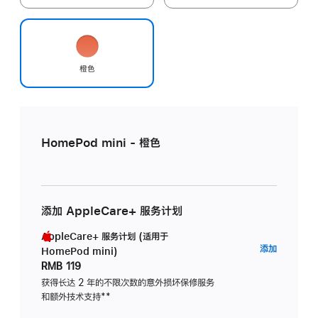
橙色
HomePod mini - 橙色
添加 AppleCare+ 服务计划
AppleCare+ 服务计划 (适用于
AppleC
添加
HomePod mini)
服
RMB 119
务
获得长达 2 年的不限次数的意外损坏保修服务
和额外技术支持
脚
**
计
注