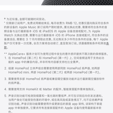
网
脚
‡ 为近似值。金额可能随时间变动。
注
页
⁺ 仅限新订阅用户。免费试用期结束后，每月收费为 RMB 12。优惠仅面向购买符合条件
页
的新设备的 Apple Music 新订阅用户限时提供。要兑换此优惠，需要将符合条件的音
频设备与运行最新版本 iOS 或 iPadOS 的 Apple 设备连接或配对。为 Apple
脚
Watch 兑换此优惠，需要与运行最新版本 iOS 的 iPhone 连接或配对。符合条件的设
备激活后，需要在 3 个月内领取此优惠。无论购买多少件符合条件的设备，每个 Apple
账户仅可享受一次优惠。会员方案将自动续订，直至取消订阅。须遵循限制条件和其他
条
款
。
(在
新
** AppleCare+ 服务计划可为使用过程中发生的意外损坏提供不限次数的保修服务。
窗
在 HomePod (第二代) 和 HomePod (第一代) 上，空间音频适用于支持此功
口
能的 app 中的兼容内容。并非所有内容都支持杜比全景声。
中
打
组建 HomePod 立体声组合需要使用两部同款 HomePod 扬声器，如两部
开)
HomePod mini、两部 HomePod (第二代) 或两部 HomePod (第一代)。
需要使用多部 HomePod 扬声器或兼容隔空播放功能并运行最新隔空播放软件
的扬声器。
需要使用支持 HomeKit 或 Matter 的配件。智能家居配件需单独购买。
声音识别功能可检测到烟雾和一氧化碳的警报声，并可在识别后向你发送通知。
当用户身处可能受到伤害的环境中，或在高风险或紧急情况下，均不应依赖声音
识别功能。声音识别功能需要使用升级更新后的家庭 app 架构，该架构于家庭
app 中单独提供。它要求所有连接家居配件的 Apple 设备均使用最新版本软
件。