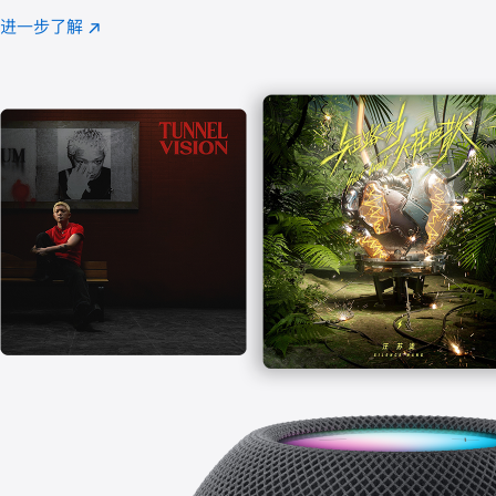
注
进一步了解
Apple
(在
Music
新
窗
口
中
打
开)