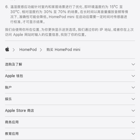
温湿度感应功能针对室内和家居场景进行了优化，即环境温度约为 15ºC 至
30ºC、相对湿度约为 30% 至 70% 的场景。在长时间以高音量播放音频等情
况下，准确性可能会降低。HomePod mini 在启动后需要一定时间对传感器进
行校准，才可显示结果。
我们会使用你所在位置，为你更快显示送货选项。我们通过你的 IP 地址，或者你在上次
访问 Apple 网站时输入的位置信息，找到了你的位置。
HomePod
购买 HomePod mini
Apple
选购及了解
Apple 钱包
账户
娱乐
Apple Store 商店
商务应用
教育应用