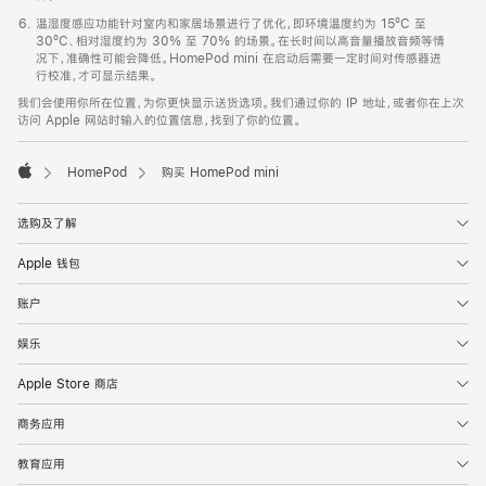
温湿度感应功能针对室内和家居场景进行了优化，即环境温度约为 15ºC 至
30ºC、相对湿度约为 30% 至 70% 的场景。在长时间以高音量播放音频等情
况下，准确性可能会降低。HomePod mini 在启动后需要一定时间对传感器进
行校准，才可显示结果。
我们会使用你所在位置，为你更快显示送货选项。我们通过你的 IP 地址，或者你在上次
访问 Apple 网站时输入的位置信息，找到了你的位置。
HomePod
购买 HomePod mini
Apple
选购及了解
Apple 钱包
账户
娱乐
Apple Store 商店
商务应用
教育应用