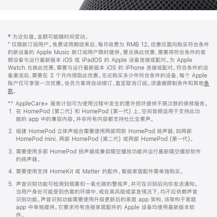
网
脚
‡ 为近似值。金额可能随时间变动。
注
页
⁺ 仅限新订阅用户。免费试用期结束后，每月收费为 RMB 12。优惠仅面向购买符合条件
页
的新设备的 Apple Music 新订阅用户限时提供。要兑换此优惠，需要将符合条件的音
频设备与运行最新版本 iOS 或 iPadOS 的 Apple 设备连接或配对。为 Apple
脚
Watch 兑换此优惠，需要与运行最新版本 iOS 的 iPhone 连接或配对。符合条件的设
备激活后，需要在 3 个月内领取此优惠。无论购买多少件符合条件的设备，每个 Apple
账户仅可享受一次优惠。会员方案将自动续订，直至取消订阅。须遵循限制条件和其他
条
款
。
(在
新
** AppleCare+ 服务计划可为使用过程中发生的意外损坏提供不限次数的保修服务。
窗
在 HomePod (第二代) 和 HomePod (第一代) 上，空间音频适用于支持此功
口
能的 app 中的兼容内容。并非所有内容都支持杜比全景声。
中
打
组建 HomePod 立体声组合需要使用两部同款 HomePod 扬声器，如两部
开)
HomePod mini、两部 HomePod (第二代) 或两部 HomePod (第一代)。
需要使用多部 HomePod 扬声器或兼容隔空播放功能并运行最新隔空播放软件
的扬声器。
需要使用支持 HomeKit 或 Matter 的配件。智能家居配件需单独购买。
声音识别功能可检测到烟雾和一氧化碳的警报声，并可在识别后向你发送通知。
当用户身处可能受到伤害的环境中，或在高风险或紧急情况下，均不应依赖声音
识别功能。声音识别功能需要使用升级更新后的家庭 app 架构，该架构于家庭
app 中单独提供。它要求所有连接家居配件的 Apple 设备均使用最新版本软
件。