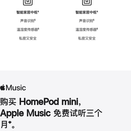
智能家居中枢
脚
⁴
智能家居中枢
脚
⁴
注
注
声音识别
脚
⁵
声音识别
脚
⁵
注
注
温湿度传感器
脚
⁶
温湿度传感器
脚
⁶
注
注
私密又安全
私密又安全
购买 HomePod mini，
Apple Music 免费试听三个
月
脚
⁺。