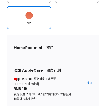
橙色
HomePod mini - 橙色
添加 AppleCare+ 服务计划
AppleCare+ 服务计划 (适用于
AppleC
添加
HomePod mini)
服
RMB 119
务
获得长达 2 年的不限次数的意外损坏保修服务
和额外技术支持
脚
**
计
注