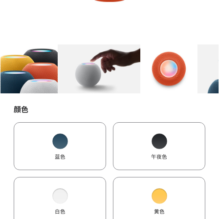
图库
图像
1
图库
图像
2
图库
图像
3
颜色
蓝色
午夜色
白色
黄色