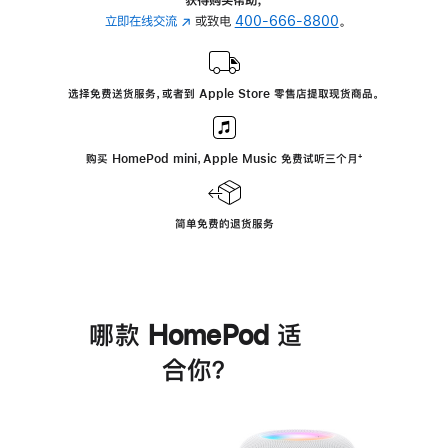
立即在线交流
(在
或致电
400-666-8800
。
新
窗
口
选择免费送货服务，或者到 Apple Store 零售店提取现货商品。
中
打
开)
购买 HomePod mini，Apple Music 免费试听三个月
脚
⁺
注
简单免费的退货服务
哪款 HomePod 适
合你？
进
一
步