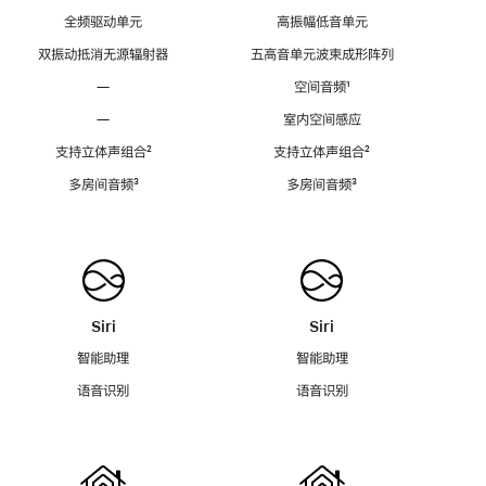
全频驱动单元
高振幅低音单元
双振动抵消无源辐射器
五高音单元波束成形阵列
—
空间音频
脚
¹
注
—
室内空间感应
支持立体声组合
脚
²
支持立体声组合
脚
²
注
注
多房间音频
脚
³
多房间音频
脚
³
注
注
Siri
Siri
智能助理
智能助理
语音识别
语音识别