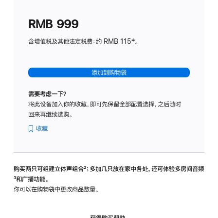
划
(适
RMB 999
用
于
含增值税及其他法定税费：约 RMB 115‡。
HomeP
mini)
添加到购物袋
需要考虑一下？
将此设备加入你的收藏，即可先保留全部配置选择，之后随时
回来再继续选购。
收藏
购买两只可组建立体声组合
脚
²；多加几只放在家中各处，还可体验多‍房‍间音频
脚
³和广播功能。
注
注
你可以在购物袋中更改商品数量。
获得购买帮助，