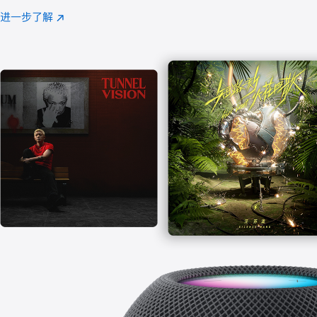
注
进一步了解
Apple
(在
Music
新
窗
口
中
打
开)