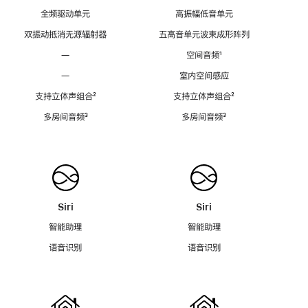
全频驱动单元
高振幅低音单元
双振动抵消无源辐射器
五高音单元波束成形阵列
—
空间音频
脚
¹
注
—
室内空间感应
支持立体声组合
脚
²
支持立体声组合
脚
²
注
注
多房间音频
脚
³
多房间音频
脚
³
注
注
Siri
Siri
智能助理
智能助理
语音识别
语音识别