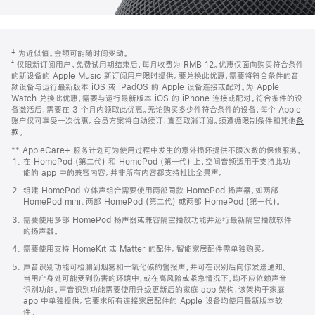
网
脚
‡ 为近似值。金额可能随时间变动。
注
页
⁺ 仅限新订阅用户。免费试用期结束后，每月收费为 RMB 12。优惠仅面向购买符合条件
页
的新设备的 Apple Music 新订阅用户限时提供。要兑换此优惠，需要将符合条件的音
频设备与运行最新版本 iOS 或 iPadOS 的 Apple 设备连接或配对。为 Apple
脚
Watch 兑换此优惠，需要与运行最新版本 iOS 的 iPhone 连接或配对。符合条件的设
备激活后，需要在 3 个月内领取此优惠。无论购买多少件符合条件的设备，每个 Apple
账户仅可享受一次优惠。会员方案将自动续订，直至取消订阅。须遵循限制条件和其他
条
款
。
(在
新
** AppleCare+ 服务计划可为使用过程中发生的意外损坏提供不限次数的保修服务。
窗
在 HomePod (第二代) 和 HomePod (第一代) 上，空间音频适用于支持此功
口
能的 app 中的兼容内容。并非所有内容都支持杜比全景声。
中
打
组建 HomePod 立体声组合需要使用两部同款 HomePod 扬声器，如两部
开)
HomePod mini、两部 HomePod (第二代) 或两部 HomePod (第一代)。
需要使用多部 HomePod 扬声器或兼容隔空播放功能并运行最新隔空播放软件
的扬声器。
需要使用支持 HomeKit 或 Matter 的配件。智能家居配件需单独购买。
声音识别功能可检测到烟雾和一氧化碳的警报声，并可在识别后向你发送通知。
当用户身处可能受到伤害的环境中，或在高风险或紧急情况下，均不应依赖声音
识别功能。声音识别功能需要使用升级更新后的家庭 app 架构，该架构于家庭
app 中单独提供。它要求所有连接家居配件的 Apple 设备均使用最新版本软
件。