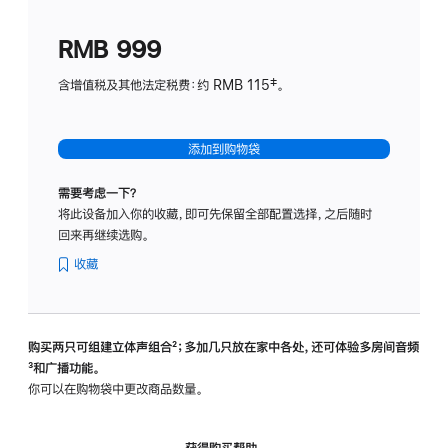
划
(适
RMB 999
用
于
含增值税及其他法定税费：约 RMB 115‡。
HomeP
mini)
添加到购物袋
需要考虑一下？
将此设备加入你的收藏，即可先保留全部配置选择，之后随时
回来再继续选购。
收藏
购买两只可组建立体声组合
脚
²；多加几只放在家中各处，还可体验多‍房‍间音频
脚
³和广播功能。
注
注
你可以在购物袋中更改商品数量。
获得购买帮助，