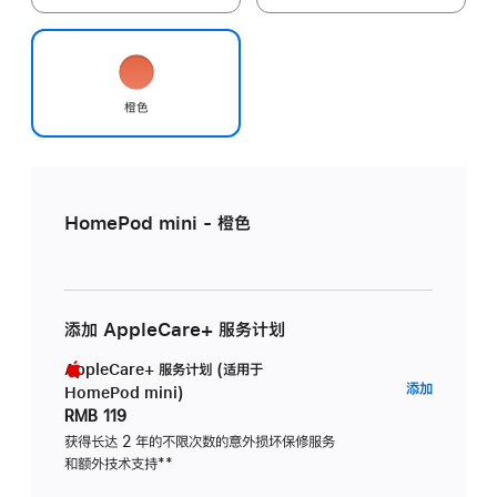
橙色
HomePod mini - 橙色
添加 AppleCare+ 服务计划
AppleCare+ 服务计划 (适用于
AppleC
添加
HomePod mini)
服
RMB 119
务
获得长达 2 年的不限次数的意外损坏保修服务
和额外技术支持
脚
**
计
注