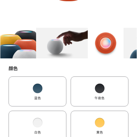
图库
图像
1
图库
图像
2
图库
图像
3
颜色
蓝色
午夜色
白色
黄色