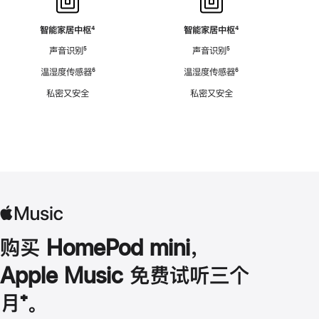
智能家居中枢
脚
⁴
智能家居中枢
脚
⁴
注
注
声音识别
脚
⁵
声音识别
脚
⁵
注
注
温湿度传感器
脚
⁶
温湿度传感器
脚
⁶
注
注
私密又安全
私密又安全
购买 HomePod mini，
Apple Music 免费试听三个
月
脚
⁺。