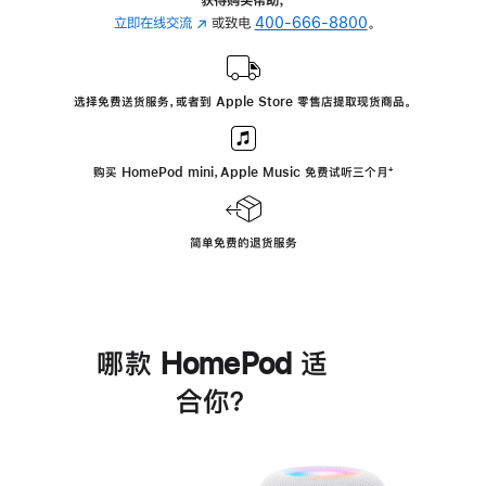
立即在线交流
(在
或致电
400-666-8800
。
新
窗
口
选择免费送货服务，或者到 Apple Store 零售店提取现货商品。
中
打
开)
购买 HomePod mini，Apple Music 免费试听三个月
脚
⁺
注
简单免费的退货服务
哪款 HomePod 适
合你？
进
一
步