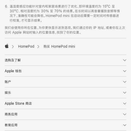
温湿度感应功能针对室内和家居场景进行了优化，即环境温度约为 15ºC 至
30ºC、相对湿度约为 30% 至 70% 的场景。在长时间以高音量播放音频等情
况下，准确性可能会降低。HomePod mini 在启动后需要一定时间对传感器进
行校准，才可显示结果。
我们会使用你所在位置，为你更快显示送货选项。我们通过你的 IP 地址，或者你在上次
访问 Apple 网站时输入的位置信息，找到了你的位置。
HomePod
购买 HomePod mini
Apple
选购及了解
Apple 钱包
账户
娱乐
Apple Store 商店
商务应用
教育应用