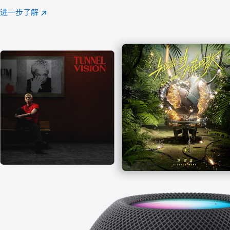
注
进一步了解
Apple
(在
Music
新
窗
口
中
打
开)