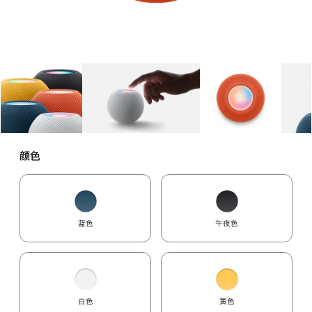
图库
图像
1
图库
图像
2
图库
图像
3
颜色
蓝色
午夜色
白色
黄色