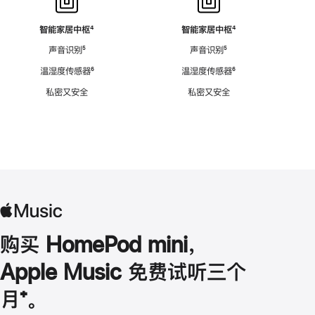
智能家居中枢
脚
⁴
智能家居中枢
脚
⁴
注
注
声音识别
脚
⁵
声音识别
脚
⁵
注
注
温湿度传感器
脚
⁶
温湿度传感器
脚
⁶
注
注
私密又安全
私密又安全
购买 HomePod mini，
Apple Music 免费试听三个
月
脚
⁺。