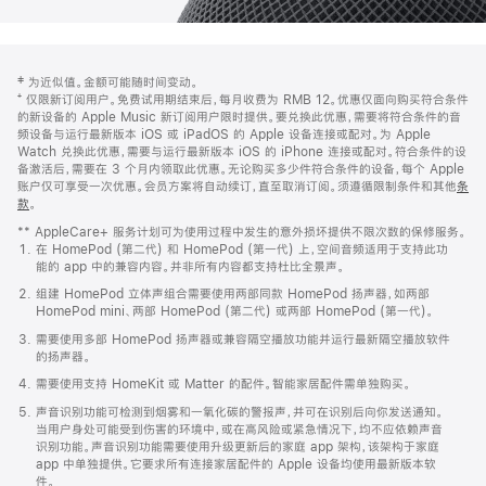
网
脚
‡ 为近似值。金额可能随时间变动。
注
页
⁺ 仅限新订阅用户。免费试用期结束后，每月收费为 RMB 12。优惠仅面向购买符合条件
页
的新设备的 Apple Music 新订阅用户限时提供。要兑换此优惠，需要将符合条件的音
频设备与运行最新版本 iOS 或 iPadOS 的 Apple 设备连接或配对。为 Apple
脚
Watch 兑换此优惠，需要与运行最新版本 iOS 的 iPhone 连接或配对。符合条件的设
备激活后，需要在 3 个月内领取此优惠。无论购买多少件符合条件的设备，每个 Apple
账户仅可享受一次优惠。会员方案将自动续订，直至取消订阅。须遵循限制条件和其他
条
款
。
(在
新
** AppleCare+ 服务计划可为使用过程中发生的意外损坏提供不限次数的保修服务。
窗
在 HomePod (第二代) 和 HomePod (第一代) 上，空间音频适用于支持此功
口
能的 app 中的兼容内容。并非所有内容都支持杜比全景声。
中
打
组建 HomePod 立体声组合需要使用两部同款 HomePod 扬声器，如两部
开)
HomePod mini、两部 HomePod (第二代) 或两部 HomePod (第一代)。
需要使用多部 HomePod 扬声器或兼容隔空播放功能并运行最新隔空播放软件
的扬声器。
需要使用支持 HomeKit 或 Matter 的配件。智能家居配件需单独购买。
声音识别功能可检测到烟雾和一氧化碳的警报声，并可在识别后向你发送通知。
当用户身处可能受到伤害的环境中，或在高风险或紧急情况下，均不应依赖声音
识别功能。声音识别功能需要使用升级更新后的家庭 app 架构，该架构于家庭
app 中单独提供。它要求所有连接家居配件的 Apple 设备均使用最新版本软
件。