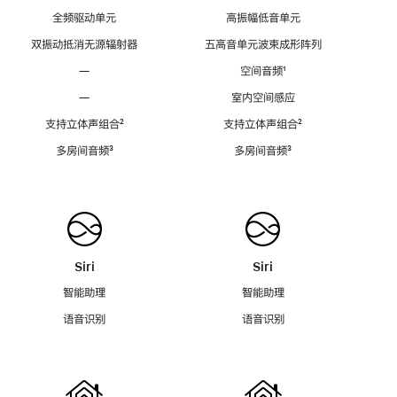
全频驱动单元
高振幅低音单元
双振动抵消无源辐射器
五高音单元波束成形阵列
—
空间音频
脚
¹
注
—
室内空间感应
支持立体声组合
脚
²
支持立体声组合
脚
²
注
注
多房间音频
脚
³
多房间音频
脚
³
注
注
Siri
Siri
智能助理
智能助理
语音识别
语音识别