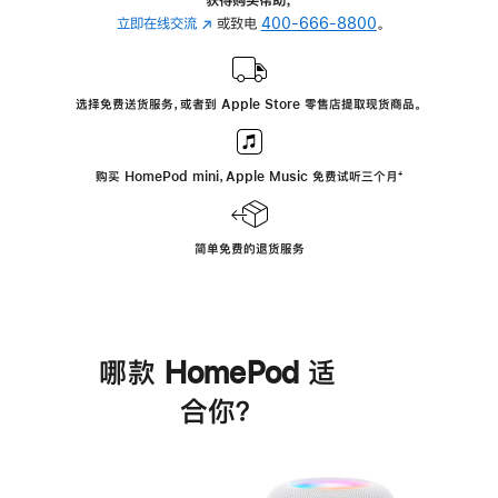
立即在线交流
(在
或致电
400-666-8800
。
新
窗
口
选择免费送货服务，或者到 Apple Store 零售店提取现货商品。
中
打
开)
购买 HomePod mini，Apple Music 免费试听三个月
脚
⁺
注
简单免费的退货服务
哪款 HomePod 适
合你？
进
一
步