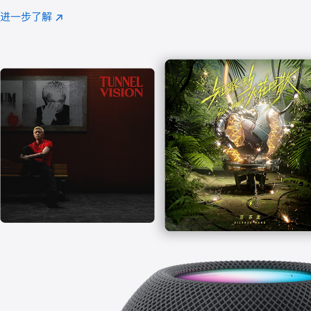
注
进一步了解
Apple
(在
Music
新
窗
口
中
打
开)