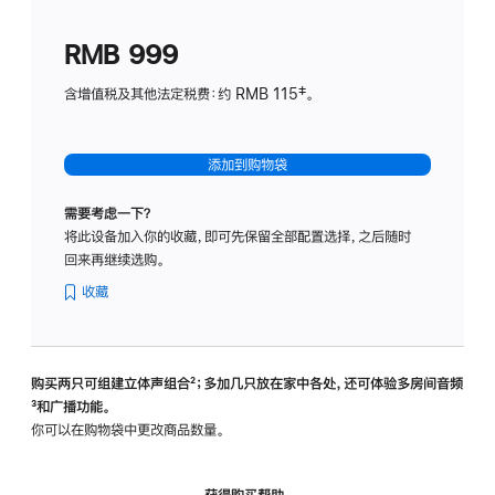
划
(适
RMB 999
用
于
含增值税及其他法定税费：约 RMB 115‡。
HomeP
mini)
添加到购物袋
需要考虑一下？
将此设备加入你的收藏，即可先保留全部配置选择，之后随时
回来再继续选购。
收藏
购买两只可组建立体声组合
脚
²；多加几只放在家中各处，还可体验多‍房‍间音频
脚
³和广播功能。
注
注
你可以在购物袋中更改商品数量。
获得购买帮助，