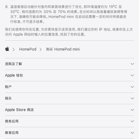
温湿度感应功能针对室内和家居场景进行了优化，即环境温度约为 15ºC 至
30ºC、相对湿度约为 30% 至 70% 的场景。在长时间以高音量播放音频等情
况下，准确性可能会降低。HomePod mini 在启动后需要一定时间对传感器进
行校准，才可显示结果。
我们会使用你所在位置，为你更快显示送货选项。我们通过你的 IP 地址，或者你在上次
访问 Apple 网站时输入的位置信息，找到了你的位置。
HomePod
购买 HomePod mini
Apple
选购及了解
Apple 钱包
账户
娱乐
Apple Store 商店
商务应用
教育应用