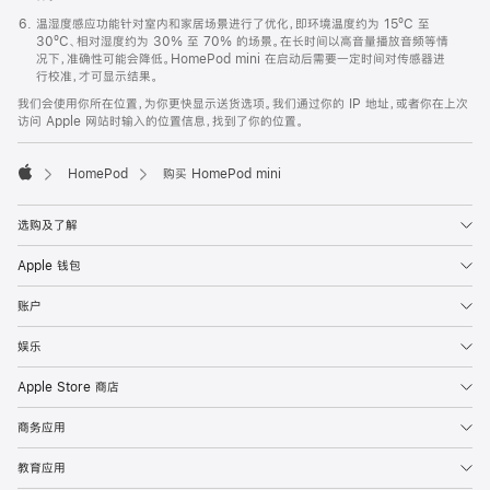
温湿度感应功能针对室内和家居场景进行了优化，即环境温度约为 15ºC 至
30ºC、相对湿度约为 30% 至 70% 的场景。在长时间以高音量播放音频等情
况下，准确性可能会降低。HomePod mini 在启动后需要一定时间对传感器进
行校准，才可显示结果。
我们会使用你所在位置，为你更快显示送货选项。我们通过你的 IP 地址，或者你在上次
访问 Apple 网站时输入的位置信息，找到了你的位置。
HomePod
购买 HomePod mini
Apple
选购及了解
Apple 钱包
账户
娱乐
Apple Store 商店
商务应用
教育应用