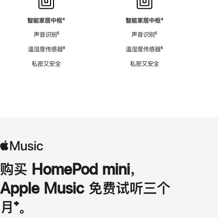
智能家居中枢
脚
⁴
智能家居中枢
脚
⁴
注
注
声音识别
脚
⁵
声音识别
脚
⁵
注
注
温湿度传感器
脚
⁶
温湿度传感器
脚
⁶
注
注
私密又安全
私密又安全
购买 HomePod mini，
Apple Music 免费试听三个
月
脚
⁺。