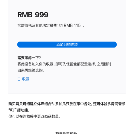
划
(适
RMB 999
用
于
含增值税及其他法定税费：约 RMB 115‡。
HomeP
mini)
添加到购物袋
需要考虑一下？
将此设备加入你的收藏，即可先保留全部配置选择，之后随时
回来再继续选购。
收藏
购买两只可组建立体声组合
脚
²；多加几只放在家中各处，还可体验多‍房‍间音频
脚
³和广播功能。
注
注
你可以在购物袋中更改商品数量。
获得购买帮助，