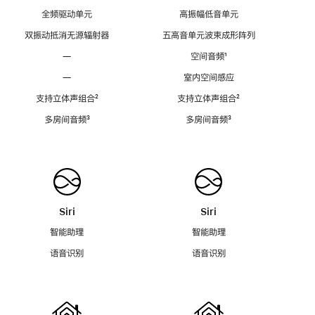
全频驱动单元
高振幅低音单元
双振动抵消无源辐射器
五高音单元波束成形阵列
—
空间音频
脚
¹
注
—
室内空间感应
支持立体声组合
脚
²
支持立体声组合
脚
²
注
注
多房间音频
脚
³
多房间音频
脚
³
注
注
Siri
Siri
智能助理
智能助理
语音识别
语音识别