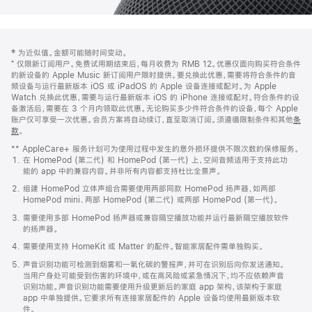
网
脚
‡ 为近似值。金额可能随时间变动。
注
页
⁺ 仅限新订阅用户。免费试用期结束后，每月收费为 RMB 12。优惠仅面向购买符合条件
页
的新设备的 Apple Music 新订阅用户限时提供。要兑换此优惠，需要将符合条件的音
频设备与运行最新版本 iOS 或 iPadOS 的 Apple 设备连接或配对。为 Apple
脚
Watch 兑换此优惠，需要与运行最新版本 iOS 的 iPhone 连接或配对。符合条件的设
备激活后，需要在 3 个月内领取此优惠。无论购买多少件符合条件的设备，每个 Apple
账户仅可享受一次优惠。会员方案将自动续订，直至取消订阅。须遵循限制条件和其他
条
款
。
(在
新
** AppleCare+ 服务计划可为使用过程中发生的意外损坏提供不限次数的保修服务。
窗
在 HomePod (第二代) 和 HomePod (第一代) 上，空间音频适用于支持此功
口
能的 app 中的兼容内容。并非所有内容都支持杜比全景声。
中
打
组建 HomePod 立体声组合需要使用两部同款 HomePod 扬声器，如两部
开)
HomePod mini、两部 HomePod (第二代) 或两部 HomePod (第一代)。
需要使用多部 HomePod 扬声器或兼容隔空播放功能并运行最新隔空播放软件
的扬声器。
需要使用支持 HomeKit 或 Matter 的配件。智能家居配件需单独购买。
声音识别功能可检测到烟雾和一氧化碳的警报声，并可在识别后向你发送通知。
当用户身处可能受到伤害的环境中，或在高风险或紧急情况下，均不应依赖声音
识别功能。声音识别功能需要使用升级更新后的家庭 app 架构，该架构于家庭
app 中单独提供。它要求所有连接家居配件的 Apple 设备均使用最新版本软
件。