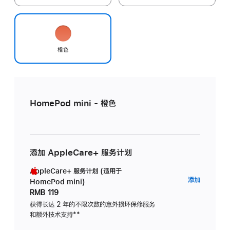
橙色
HomePod mini - 橙色
添加 AppleCare+ 服务计划
AppleCare+ 服务计划 (适用于
AppleC
添加
HomePod mini)
服
RMB 119
务
获得长达 2 年的不限次数的意外损坏保修服务
和额外技术支持
脚
**
计
注