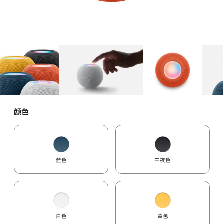
图库
图像
1
图库
图像
2
图库
图像
3
颜色
蓝色
午夜色
白色
黄色