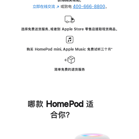
立即在线交流
(在
或致电
400-666-8800
。
新
窗
口
选择免费送货服务，或者到 Apple Store 零售店提取现货商品。
中
打
开)
购买 HomePod mini，Apple Music 免费试听三个月
脚
⁺
注
简单免费的退货服务
哪款 HomePod 适
合你？
进
一
步