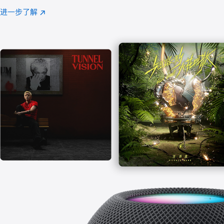
注
进一步了解
Apple
(在
Music
新
窗
口
中
打
开)