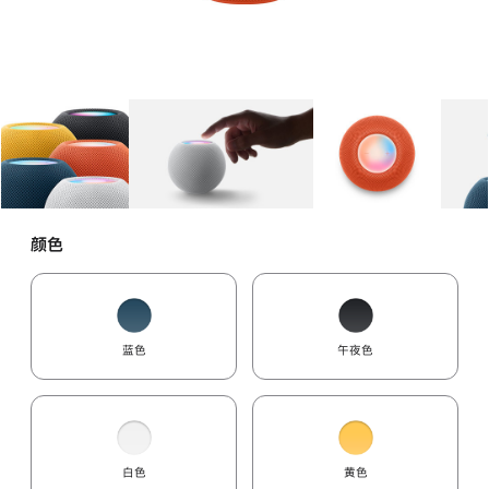
图库
图像
1
图库
图像
2
图库
图像
3
颜色
蓝色
午夜色
白色
黄色