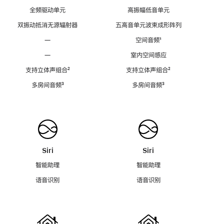
全频驱动单元
高振幅低音单元
双振动抵消无源辐射器
五高音单元波束成形阵列
—
空间音频
脚
¹
注
—
室内空间感应
支持立体声组合
脚
²
支持立体声组合
脚
²
注
注
多房间音频
脚
³
多房间音频
脚
³
注
注
Siri
Siri
智能助理
智能助理
语音识别
语音识别