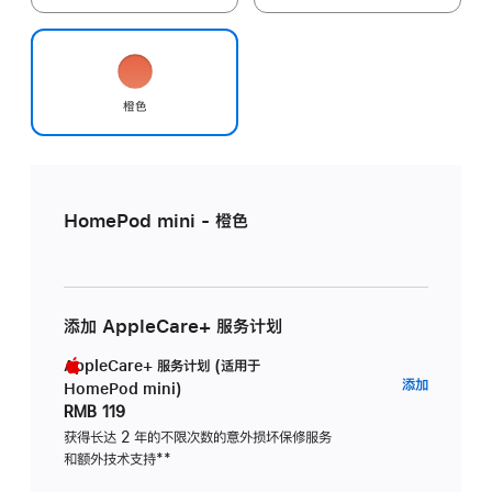
橙色
HomePod mini - 橙色
添加 AppleCare+ 服务计划
AppleCare+ 服务计划 (适用于
AppleC
添加
HomePod mini)
服
RMB 119
务
获得长达 2 年的不限次数的意外损坏保修服务
和额外技术支持
脚
**
计
注