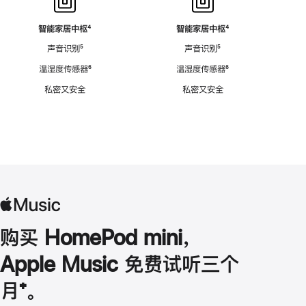
智能家居中枢
脚
⁴
智能家居中枢
脚
⁴
注
注
声音识别
脚
⁵
声音识别
脚
⁵
注
注
温湿度传感器
脚
⁶
温湿度传感器
脚
⁶
注
注
私密又安全
私密又安全
购买 HomePod mini，
Apple Music 免费试听三个
月
脚
⁺。