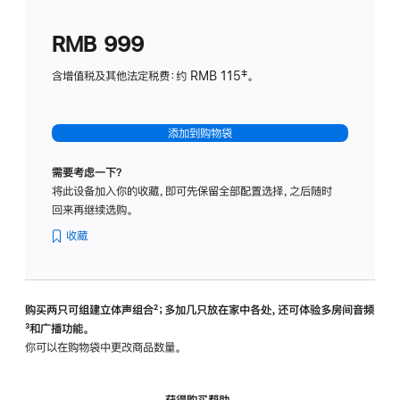
划
(适
RMB 999
用
于
含增值税及其他法定税费：约 RMB 115‡。
HomeP
mini)
添加到购物袋
需要考虑一下？
将此设备加入你的收藏，即可先保留全部配置选择，之后随时
回来再继续选购。
收藏
购买两只可组建立体声组合
脚
²；多加几只放在家中各处，还可体验多‍房‍间音频
脚
³和广播功能。
注
注
你可以在购物袋中更改商品数量。
获得购买帮助，