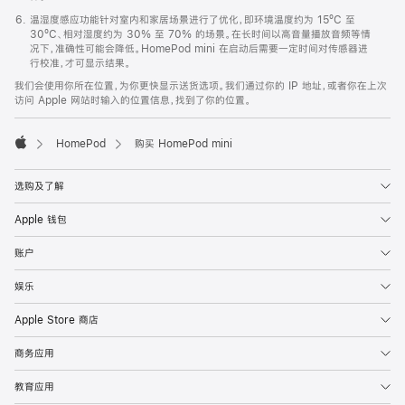
温湿度感应功能针对室内和家居场景进行了优化，即环境温度约为 15ºC 至
30ºC、相对湿度约为 30% 至 70% 的场景。在长时间以高音量播放音频等情
况下，准确性可能会降低。HomePod mini 在启动后需要一定时间对传感器进
行校准，才可显示结果。
我们会使用你所在位置，为你更快显示送货选项。我们通过你的 IP 地址，或者你在上次
访问 Apple 网站时输入的位置信息，找到了你的位置。
HomePod
购买 HomePod mini
Apple
选购及了解
Apple 钱包
账户
娱乐
Apple Store 商店
商务应用
教育应用