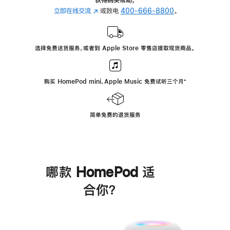
立即在线交流
(在
或致电
400-666-8800
。
新
窗
口
选择免费送货服务，或者到 Apple Store 零售店提取现货商品。
中
打
开)
购买 HomePod mini，Apple Music 免费试听三个月
脚
⁺
注
简单免费的退货服务
哪款 HomePod 适
合你？
进
一
步