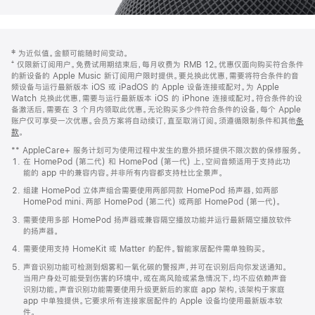
网
脚
‡ 为近似值。金额可能随时间变动。
注
页
⁺ 仅限新订阅用户。免费试用期结束后，每月收费为 RMB 12。优惠仅面向购买符合条件
页
的新设备的 Apple Music 新订阅用户限时提供。要兑换此优惠，需要将符合条件的音
频设备与运行最新版本 iOS 或 iPadOS 的 Apple 设备连接或配对。为 Apple
脚
Watch 兑换此优惠，需要与运行最新版本 iOS 的 iPhone 连接或配对。符合条件的设
备激活后，需要在 3 个月内领取此优惠。无论购买多少件符合条件的设备，每个 Apple
账户仅可享受一次优惠。会员方案将自动续订，直至取消订阅。须遵循限制条件和其他
条
款
。
(在
新
** AppleCare+ 服务计划可为使用过程中发生的意外损坏提供不限次数的保修服务。
窗
在 HomePod (第二代) 和 HomePod (第一代) 上，空间音频适用于支持此功
口
能的 app 中的兼容内容。并非所有内容都支持杜比全景声。
中
打
组建 HomePod 立体声组合需要使用两部同款 HomePod 扬声器，如两部
开)
HomePod mini、两部 HomePod (第二代) 或两部 HomePod (第一代)。
需要使用多部 HomePod 扬声器或兼容隔空播放功能并运行最新隔空播放软件
的扬声器。
需要使用支持 HomeKit 或 Matter 的配件。智能家居配件需单独购买。
声音识别功能可检测到烟雾和一氧化碳的警报声，并可在识别后向你发送通知。
当用户身处可能受到伤害的环境中，或在高风险或紧急情况下，均不应依赖声音
识别功能。声音识别功能需要使用升级更新后的家庭 app 架构，该架构于家庭
app 中单独提供。它要求所有连接家居配件的 Apple 设备均使用最新版本软
件。