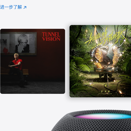
注
进一步了解
Apple
(在
Music
新
窗
口
中
打
开)