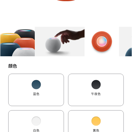
图库
图像
1
图库
图像
2
图库
图像
3
颜色
蓝色
午夜色
白色
黄色