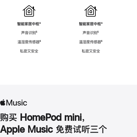
智能家居中枢
脚
⁴
智能家居中枢
脚
⁴
注
注
声音识别
脚
⁵
声音识别
脚
⁵
注
注
温湿度传感器
脚
⁶
温湿度传感器
脚
⁶
注
注
私密又安全
私密又安全
购买 HomePod mini，
Apple Music 免费试听三个