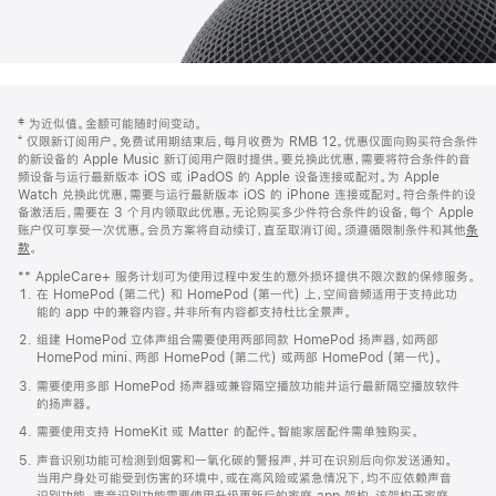
网
脚
‡ 为近似值。金额可能随时间变动。
注
页
⁺ 仅限新订阅用户。免费试用期结束后，每月收费为 RMB 12。优惠仅面向购买符合条件
页
的新设备的 Apple Music 新订阅用户限时提供。要兑换此优惠，需要将符合条件的音
频设备与运行最新版本 iOS 或 iPadOS 的 Apple 设备连接或配对。为 Apple
脚
Watch 兑换此优惠，需要与运行最新版本 iOS 的 iPhone 连接或配对。符合条件的设
备激活后，需要在 3 个月内领取此优惠。无论购买多少件符合条件的设备，每个 Apple
账户仅可享受一次优惠。会员方案将自动续订，直至取消订阅。须遵循限制条件和其他
条
款
。
(在
新
** AppleCare+ 服务计划可为使用过程中发生的意外损坏提供不限次数的保修服务。
窗
在 HomePod (第二代) 和 HomePod (第一代) 上，空间音频适用于支持此功
口
能的 app 中的兼容内容。并非所有内容都支持杜比全景声。
中
打
组建 HomePod 立体声组合需要使用两部同款 HomePod 扬声器，如两部
开)
HomePod mini、两部 HomePod (第二代) 或两部 HomePod (第一代)。
需要使用多部 HomePod 扬声器或兼容隔空播放功能并运行最新隔空播放软件
的扬声器。
需要使用支持 HomeKit 或 Matter 的配件。智能家居配件需单独购买。
声音识别功能可检测到烟雾和一氧化碳的警报声，并可在识别后向你发送通知。
当用户身处可能受到伤害的环境中，或在高风险或紧急情况下，均不应依赖声音
识别功能。声音识别功能需要使用升级更新后的家庭 app 架构，该架构于家庭