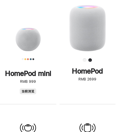
一
步
了
解
HomePod<
HomePod
HomePod mini
RMB 2699
RMB 999
HomePod
当前浏览
mini