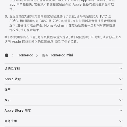
app 中单独提供。它要求所有连接家居配件的 Apple 设备均使用最新版本软
件。
温湿度感应功能针对室内和家居场景进行了优化，即环境温度约为 15ºC 至
30ºC、相对湿度约为 30% 至 70% 的场景。在长时间以高音量播放音频等情
况下，准确性可能会降低。HomePod mini 在启动后需要一定时间对传感器进
行校准，才可显示结果。
我们会使用你所在位置，为你更快显示送货选项。我们通过你的 IP 地址，或者你在上次
访问 Apple 网站时输入的位置信息，找到了你的位置。
HomePod
购买 HomePod mini
Apple
选购及了解
Apple 钱包
账户
娱乐
Apple Store 商店
商务应用