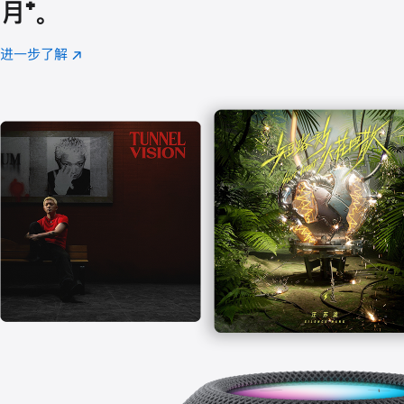
月
脚
⁺。
注
进一步了解
Apple
(在
Music
新
窗
口
中
打
开)