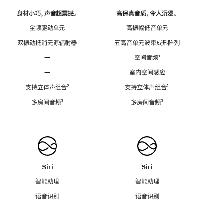
身材小巧，声音超震撼。
高保真音质，令人沉浸。
全频驱动单元
高振幅低音单元
双振动抵消无源辐射器
五高音单元波束成形阵列
—
空间音频
脚
¹
注
—
室内空间感应
支持立体声组合
脚
²
支持立体声组合
脚
²
注
注
多房间音频
脚
³
多房间音频
脚
³
注
注
Siri
Siri
智能助理
智能助理
语音识别
语音识别