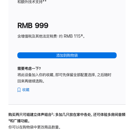
和额外技术支持
脚
**
计
注
划
(适
RMB 999
用
于
含增值税及其他法定税费：约 RMB 115‡。
HomeP
mini)
添加到购物袋
需要考虑一下？
将此设备加入你的收藏，即可先保留全部配置选择，之后随时
回来再继续选购。
收藏
购买两只可组建立体声组合
脚
²；多加几只放在家中各处，还可体验多‍房‍间音频
脚
³和广播功能。
注
注
你可以在购物袋中更改商品数量。