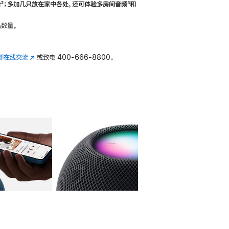
合
脚
²；多加几只放在家中各处，还可体验多‍房‍间音频
脚
³和
注
注
数量。
即在线交流
(在
或致电
400-666-8800。
新
窗
口
中
打
开)
库
图像
4
图库
图像
5