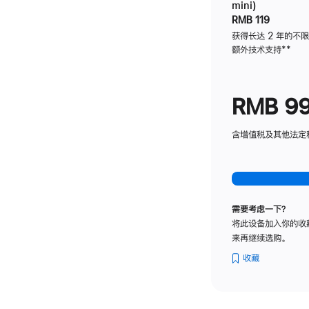
mini)
RMB 119
获得长达 2 年的不
额外技术支持
脚
**
注
RMB 9
含增值税及其他法定税费
需要考虑一下？
将此设备加入你的收
来再继续选购。
收藏