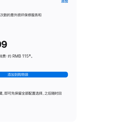
AppleCare+
添加
服
务
限次数的意外损坏保修服务和
计
划
(适
99
用
于
：约 RMB 115‡。
HomePod
mini)
添加到购物袋
藏，即可先保留全部配置选择，之后随时回