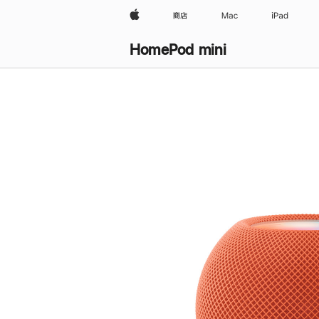
Apple
商店
Mac
iPad
HomePod mini
购
买
HomePod mini