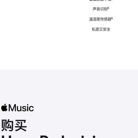
注
声音识别
脚
⁵
注
温湿度传感器
脚
⁶
注
私密又安全
购买