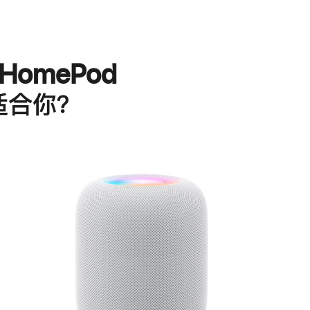
HomePod
适合你？
进
一
步
了
解
HomePod<