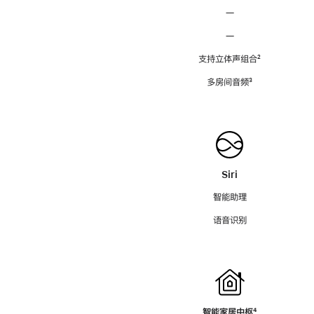
—
—
支持立体声组合
脚
²
注
多房间音频
脚
³
注
Siri
智能助理
语音识别
智能家居中枢
脚
⁴