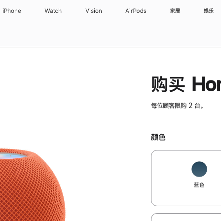
iPhone
Watch
Vision
AirPods
家居
娱乐
购买 Hom
每位顾客限购 2 台。
颜色
蓝色