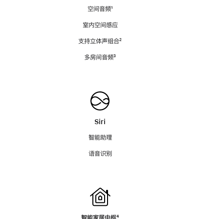
空间音频
脚
¹
注
室内空间感应
支持立体声组合
脚
²
注
多房间音频
脚
³
注
Siri
智能助理
语音识别
智能家居中枢
脚
⁴