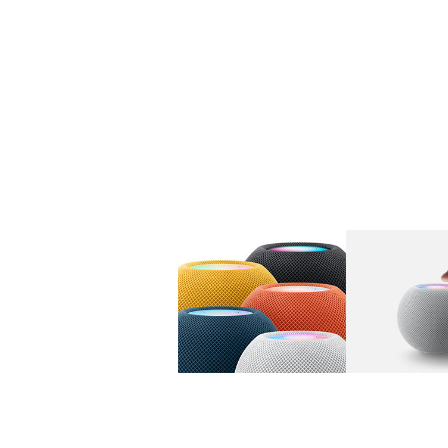
图库
图像
1