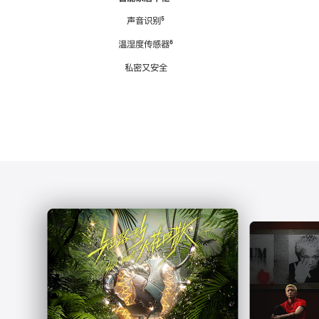
注
声音识别
脚
⁵
注
温湿度传感器
脚
⁶
注
私密又安全