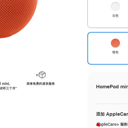
白色
橙色
 mini，
简单免费的退货服务
HomePod min
免费试听三个月
脚
⁺
注
添加 AppleCa
AppleCare+ 服