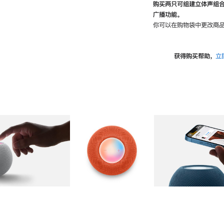
购买两只可组建立体声组
广播功能。
你可以在购物袋中更改商品
获得购买帮助，
立
图库
图像
2
图库
图像
3
图