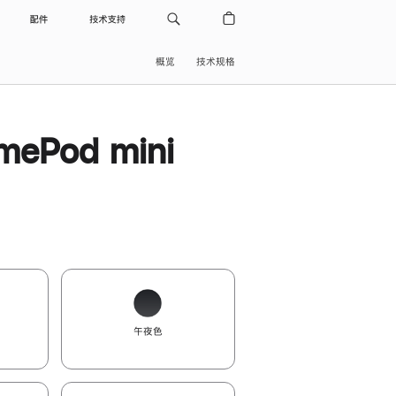
配件
技术支持
概览
技术规格
ePod mini
午夜色