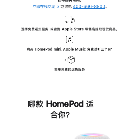
立即在线交流
(在
或致电
400-666-8800
。
新
窗
口
选择免费送货服务，或者到 Apple Store 零售店提取现货商品。
中
打
开)
购买 HomePod mini，Apple Music 免费试听三个月
脚
⁺
注
简单免费的退货服务
哪款 HomePod 适
合你？
进
一
步