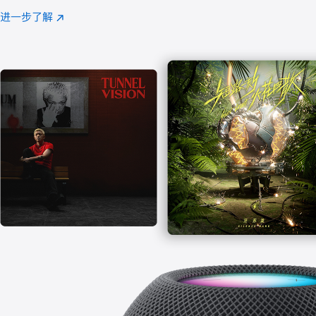
注
进一步了解
Apple
(在
Music
新
窗
口
中
打
开)