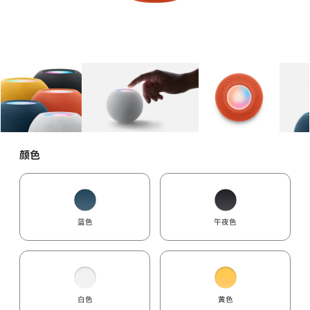
图库
图像
1
图库
图像
2
图库
图像
3
颜色
蓝色
午夜色
白色
黄色