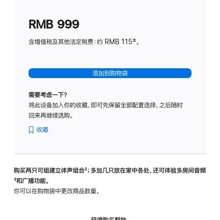
划
(适
RMB 999
用
于
含增值税及其他法定税费：约 RMB 115‡。
HomeP
mini)
添加到购物袋
需要考虑一下？
将此设备加入你的收藏，即可先保留全部配置选择，之后随时
回来再继续选购。
收藏
购买两只可组建立体声组合
脚
²；多加几只放在家中各处，还可体验多‍房‍间音频
脚
³和广播功能。
注
注
你可以在购物袋中更改商品数量。
获得购买帮助，