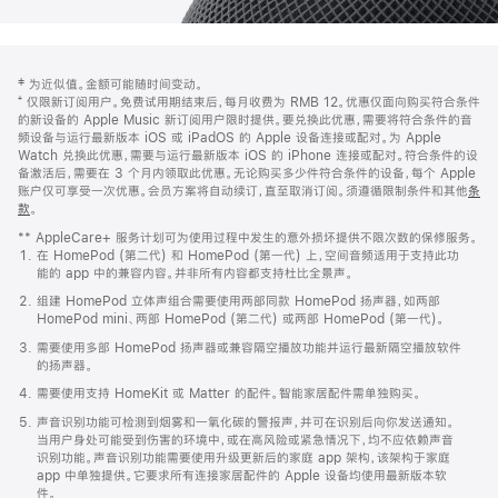
网
脚
‡ 为近似值。金额可能随时间变动。
注
页
⁺ 仅限新订阅用户。免费试用期结束后，每月收费为 RMB 12。优惠仅面向购买符合条件
页
的新设备的 Apple Music 新订阅用户限时提供。要兑换此优惠，需要将符合条件的音
频设备与运行最新版本 iOS 或 iPadOS 的 Apple 设备连接或配对。为 Apple
脚
Watch 兑换此优惠，需要与运行最新版本 iOS 的 iPhone 连接或配对。符合条件的设
备激活后，需要在 3 个月内领取此优惠。无论购买多少件符合条件的设备，每个 Apple
账户仅可享受一次优惠。会员方案将自动续订，直至取消订阅。须遵循限制条件和其他
条
款
。
(在
新
** AppleCare+ 服务计划可为使用过程中发生的意外损坏提供不限次数的保修服务。
窗
在 HomePod (第二代) 和 HomePod (第一代) 上，空间音频适用于支持此功
口
能的 app 中的兼容内容。并非所有内容都支持杜比全景声。
中
打
组建 HomePod 立体声组合需要使用两部同款 HomePod 扬声器，如两部
开)
HomePod mini、两部 HomePod (第二代) 或两部 HomePod (第一代)。
需要使用多部 HomePod 扬声器或兼容隔空播放功能并运行最新隔空播放软件
的扬声器。
需要使用支持 HomeKit 或 Matter 的配件。智能家居配件需单独购买。
声音识别功能可检测到烟雾和一氧化碳的警报声，并可在识别后向你发送通知。
当用户身处可能受到伤害的环境中，或在高风险或紧急情况下，均不应依赖声音
识别功能。声音识别功能需要使用升级更新后的家庭 app 架构，该架构于家庭
app 中单独提供。它要求所有连接家居配件的 Apple 设备均使用最新版本软
件。