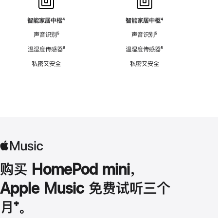
智能家居中枢
脚
⁴
智能家居中枢
脚
⁴
注
注
声音识别
脚
⁵
声音识别
脚
⁵
注
注
温湿度传感器
脚
⁶
温湿度传感器
脚
⁶
注
注
私密又安全
私密又安全
购买 HomePod mini，
Apple Music 免费试听三个
月
脚
⁺。