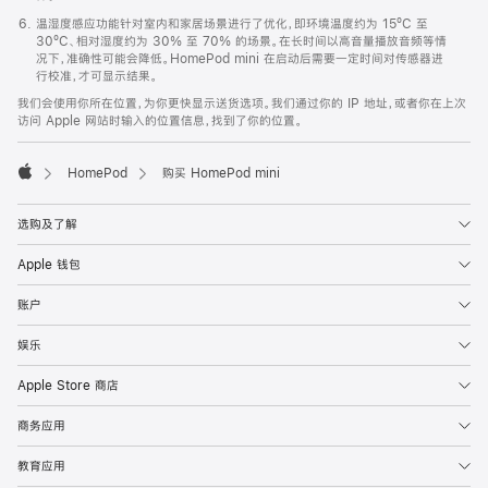
温湿度感应功能针对室内和家居场景进行了优化，即环境温度约为 15ºC 至
30ºC、相对湿度约为 30% 至 70% 的场景。在长时间以高音量播放音频等情
况下，准确性可能会降低。HomePod mini 在启动后需要一定时间对传感器进
行校准，才可显示结果。
我们会使用你所在位置，为你更快显示送货选项。我们通过你的 IP 地址，或者你在上次
访问 Apple 网站时输入的位置信息，找到了你的位置。
HomePod
购买 HomePod mini
Apple
选购及了解
Apple 钱包
账户
娱乐
Apple Store 商店
商务应用
教育应用