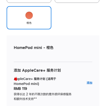
橙色
HomePod mini - 橙色
添加 AppleCare+ 服务计划
AppleCare+ 服务计划 (适用于
AppleC
添加
HomePod mini)
服
RMB 119
务
获得长达 2 年的不限次数的意外损坏保修服务
和额外技术支持
脚
**
计
注