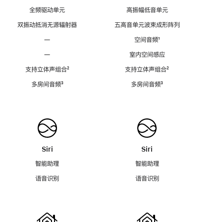
全频驱动单元
高振幅低音单元
双振动抵消无源辐射器
五高音单元波束成形阵列
—
空间音频
脚
¹
注
—
室内空间感应
支持立体声组合
脚
²
支持立体声组合
脚
²
注
注
多房间音频
脚
³
多房间音频
脚
³
注
注
Siri
Siri
智能助理
智能助理
语音识别
语音识别