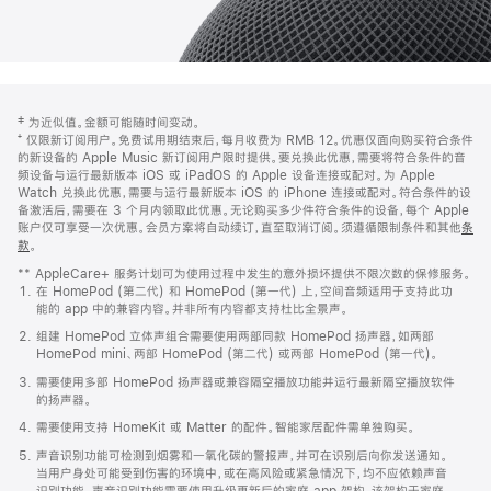
网
脚
‡ 为近似值。金额可能随时间变动。
注
页
⁺ 仅限新订阅用户。免费试用期结束后，每月收费为 RMB 12。优惠仅面向购买符合条件
页
的新设备的 Apple Music 新订阅用户限时提供。要兑换此优惠，需要将符合条件的音
频设备与运行最新版本 iOS 或 iPadOS 的 Apple 设备连接或配对。为 Apple
脚
Watch 兑换此优惠，需要与运行最新版本 iOS 的 iPhone 连接或配对。符合条件的设
备激活后，需要在 3 个月内领取此优惠。无论购买多少件符合条件的设备，每个 Apple
账户仅可享受一次优惠。会员方案将自动续订，直至取消订阅。须遵循限制条件和其他
条
款
。
(在
新
** AppleCare+ 服务计划可为使用过程中发生的意外损坏提供不限次数的保修服务。
窗
在 HomePod (第二代) 和 HomePod (第一代) 上，空间音频适用于支持此功
口
能的 app 中的兼容内容。并非所有内容都支持杜比全景声。
中
打
组建 HomePod 立体声组合需要使用两部同款 HomePod 扬声器，如两部
开)
HomePod mini、两部 HomePod (第二代) 或两部 HomePod (第一代)。
需要使用多部 HomePod 扬声器或兼容隔空播放功能并运行最新隔空播放软件
的扬声器。
需要使用支持 HomeKit 或 Matter 的配件。智能家居配件需单独购买。
声音识别功能可检测到烟雾和一氧化碳的警报声，并可在识别后向你发送通知。
当用户身处可能受到伤害的环境中，或在高风险或紧急情况下，均不应依赖声音
识别功能。声音识别功能需要使用升级更新后的家庭 app 架构，该架构于家庭