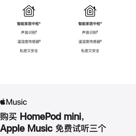
智能家居中枢
脚
⁴
智能家居中枢
脚
⁴
注
注
声音识别
脚
⁵
声音识别
脚
⁵
注
注
温湿度传感器
脚
⁶
温湿度传感器
脚
⁶
注
注
私密又安全
私密又安全
购买 HomePod mini，
Apple Music 免费试听三个