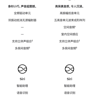
身材小巧，声音超震撼。
高保真音质，令人沉浸。
全频驱动单元
高振幅低音单元
双振动抵消无源辐射器
五高音单元波束成形阵列
—
空间音频
脚
¹
注
—
室内空间感应
支持立体声组合
脚
²
支持立体声组合
脚
²
注
注
多房间音频
脚
³
多房间音频
脚
³
注
注
Siri
Siri
智能助理
智能助理
语音识别
语音识别