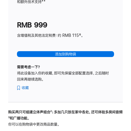
和额外技术支持
脚
**
计
注
划
(适
RMB 999
用
于
含增值税及其他法定税费：约 RMB 115‡。
HomeP
mini)
添加到购物袋
需要考虑一下？
将此设备加入你的收藏，即可先保留全部配置选择，之后随时
回来再继续选购。
收藏
购买两只可组建立体声组合
脚
²；多加几只放在家中各处，还可体验多‍房‍间音频
脚
³和广播功能。
注
注
你可以在购物袋中更改商品数量。