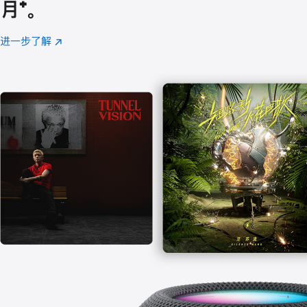
月
脚
⁺。
注
进一步了解
Apple
(在
Music
新
窗
口
中
打
开)