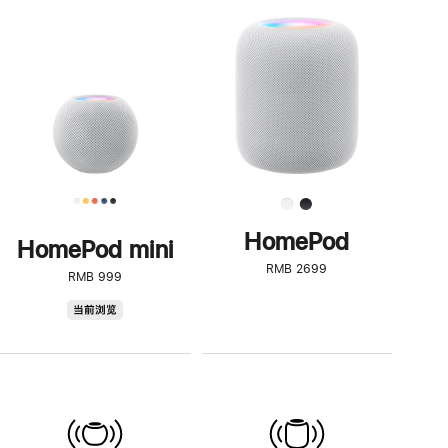
一
步
了
解
HomePod<
HomePod
HomePod mini
RMB 2699
RMB 999
HomePod
当前浏览
mini