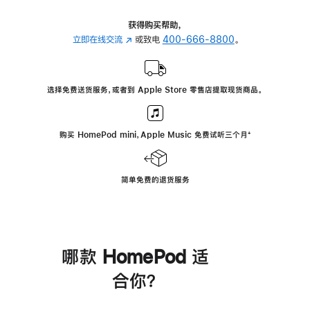
获得购买帮助，
立即在线交流
(在
或致电
400-666-8800
。
新
窗
口
选择免费送货服务，或者到 Apple Store 零售店提取现货商品。
中
打
开)
购买 HomePod mini，Apple Music 免费试听三个月
脚
⁺
注
简单免费的退货服务
哪款 HomePod 适
合你？
进