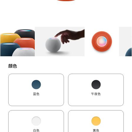
图库
图像
1
图库
图像
2
图库
图像
3
颜色
蓝色
午夜色
白色
黄色