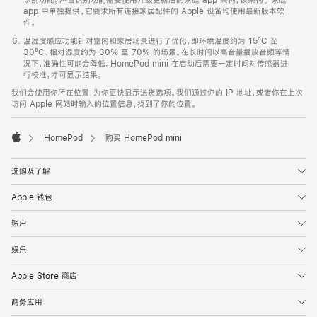
app 中单独提供。它要求所有连接家居配件的 Apple 设备均使用最新版本软
件。
温湿度感应功能针对室内和家居场景进行了优化，即环境温度约为 15ºC 至
30ºC、相对湿度约为 30% 至 70% 的场景。在长时间以高音量播放音频等情
况下，准确性可能会降低。HomePod mini 在启动后需要一定时间对传感器进
行校准，才可显示结果。
我们会使用你所在位置，为你更快显示送货选项。我们通过你的 IP 地址，或者你在上次
访问 Apple 网站时输入的位置信息，找到了你的位置。
HomePod
购买 HomePod mini
Apple
选购及了解
Apple 钱包
账户
娱乐
Apple Store 商店
商务应用