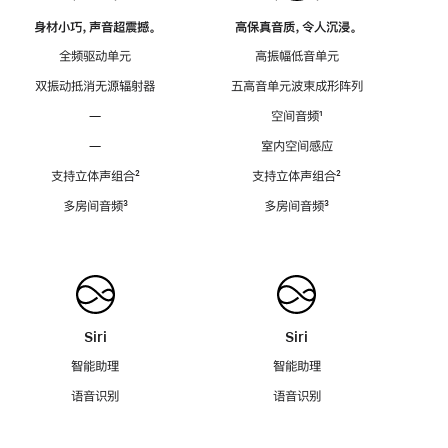
身材小巧，声音超震撼。
高保真音质，令人沉浸。
全频驱动单元
高振幅低音单元
双振动抵消无源辐射器
五高音单元波束成形阵列
—
空间音频
脚
¹
注
—
室内空间感应
支持立体声组合
脚
²
支持立体声组合
脚
²
注
注
多房间音频
脚
³
多房间音频
脚
³
注
注
Siri
Siri
智能助理
智能助理
语音识别
语音识别