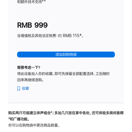
和额外技术支持
脚
**
计
注
划
(适
RMB 999
用
于
含增值税及其他法定税费：约 RMB 115‡。
HomeP
mini)
添加到购物袋
需要考虑一下？
将此设备加入你的收藏，即可先保留全部配置选择，之后随时
回来再继续选购。
收藏
购买两只可组建立体声组合
脚
²；多加几只放在家中各处，还可体验多‍房‍间音频
脚
³和广播功能。
注
注
你可以在购物袋中更改商品数量。