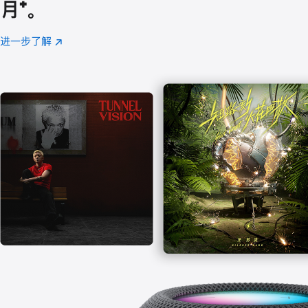
月
脚
⁺。
注
进一步了解
Apple
(在
Music
新
窗
口
中
打
开)