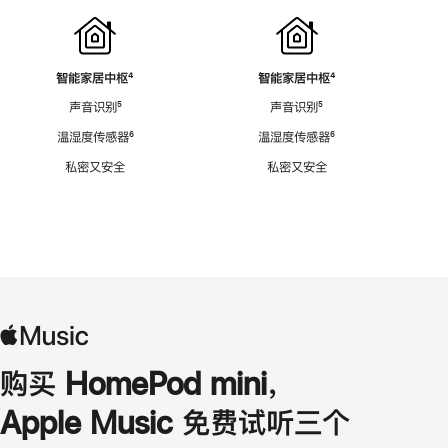
智能家居中枢
脚
⁴
智能家居中枢
脚
⁴
注
注
声音识别
脚
⁵
声音识别
脚
⁵
注
注
温湿度传感器
脚
⁶
温湿度传感器
脚
⁶
注
注
私密又安全
私密又安全
购买 HomePod mini，
Apple Music 免费试听三个