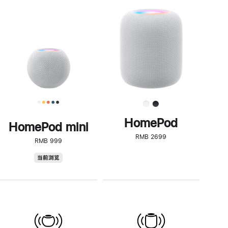
一
步
了
解
HomePod<
HomePod
HomePod mini
RMB 2699
RMB 999
HomePod
当前浏览
mini