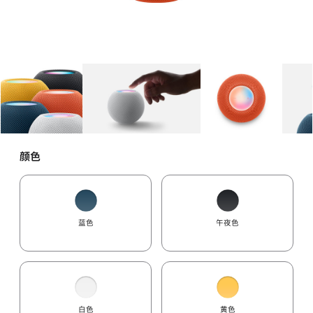
图库
图像
1
图库
图像
2
图库
图像
3
颜色
蓝色
午夜色
白色
黄色