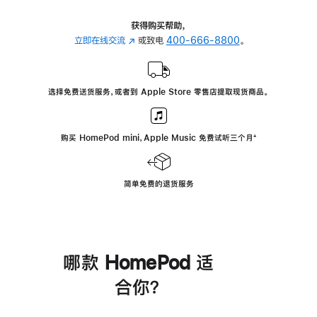
获得购买帮助，
立即在线交流
(在
或致电
400-666-8800
。
新
窗
口
选择免费送货服务，或者到 Apple Store 零售店提取现货商品。
中
打
开)
购买 HomePod mini，Apple Music 免费试听三个月
脚
⁺
注
简单免费的退货服务
哪款 HomePod 适
合你？
进