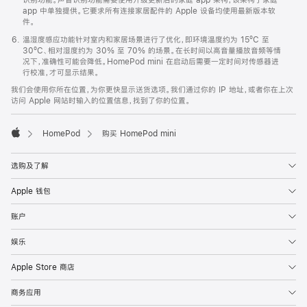
app 中单独提供。它要求所有连接家居配件的 Apple 设备均使用最新版本软
件。
温湿度感应功能针对室内和家居场景进行了优化，即环境温度约为 15ºC 至
30ºC、相对湿度约为 30% 至 70% 的场景。在长时间以高音量播放音频等情
况下，准确性可能会降低。HomePod mini 在启动后需要一定时间对传感器进
行校准，才可显示结果。
我们会使用你所在位置，为你更快显示送货选项。我们通过你的 IP 地址，或者你在上次
访问 Apple 网站时输入的位置信息，找到了你的位置。
HomePod
购买 HomePod mini
Apple
选购及了解
Apple 钱包
账户
娱乐
Apple Store 商店
商务应用