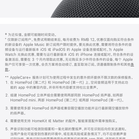
网
脚
‡ 为近似值。金额可能随时间变动。
注
页
⁺ 仅限新订阅用户。免费试用期结束后，每月收费为 RMB 12。优惠仅面向购买符合条件
页
的新设备的 Apple Music 新订阅用户限时提供。要兑换此优惠，需要将符合条件的音
频设备与运行最新版本 iOS 或 iPadOS 的 Apple 设备连接或配对。为 Apple
脚
Watch 兑换此优惠，需要与运行最新版本 iOS 的 iPhone 连接或配对。符合条件的设
备激活后，需要在 3 个月内领取此优惠。无论购买多少件符合条件的设备，每个 Apple
账户仅可享受一次优惠。会员方案将自动续订，直至取消订阅。须遵循限制条件和其他
条
款
。
(在
新
** AppleCare+ 服务计划可为使用过程中发生的意外损坏提供不限次数的保修服务。
窗
在 HomePod (第二代) 和 HomePod (第一代) 上，空间音频适用于支持此功
口
能的 app 中的兼容内容。并非所有内容都支持杜比全景声。
中
打
组建 HomePod 立体声组合需要使用两部同款 HomePod 扬声器，如两部
开)
HomePod mini、两部 HomePod (第二代) 或两部 HomePod (第一代)。
需要使用多部 HomePod 扬声器或兼容隔空播放功能并运行最新隔空播放软件
的扬声器。
需要使用支持 HomeKit 或 Matter 的配件。智能家居配件需单独购买。
声音识别功能可检测到烟雾和一氧化碳的警报声，并可在识别后向你发送通知。
当用户身处可能受到伤害的环境中，或在高风险或紧急情况下，均不应依赖声音
识别功能。声音识别功能需要使用升级更新后的家庭 app 架构，该架构于家庭