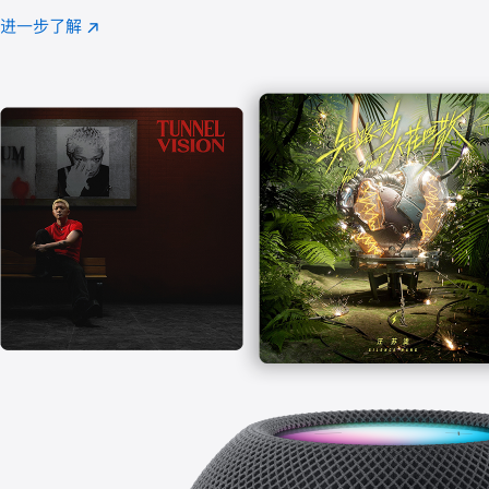
注
进一步了解
Apple
(在
Music
新
窗
口
中
打
开)