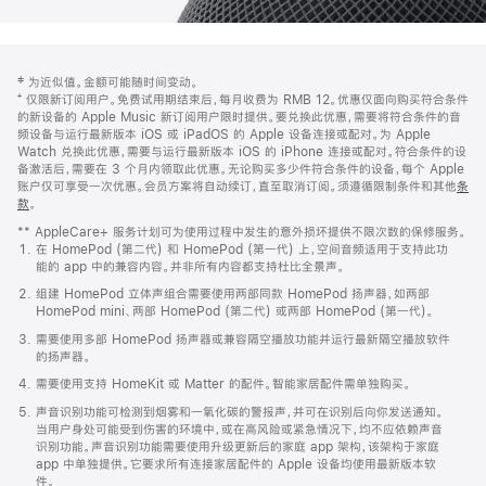
网
脚
‡ 为近似值。金额可能随时间变动。
注
页
⁺ 仅限新订阅用户。免费试用期结束后，每月收费为 RMB 12。优惠仅面向购买符合条件
页
的新设备的 Apple Music 新订阅用户限时提供。要兑换此优惠，需要将符合条件的音
频设备与运行最新版本 iOS 或 iPadOS 的 Apple 设备连接或配对。为 Apple
脚
Watch 兑换此优惠，需要与运行最新版本 iOS 的 iPhone 连接或配对。符合条件的设
备激活后，需要在 3 个月内领取此优惠。无论购买多少件符合条件的设备，每个 Apple
账户仅可享受一次优惠。会员方案将自动续订，直至取消订阅。须遵循限制条件和其他
条
款
。
(在
新
** AppleCare+ 服务计划可为使用过程中发生的意外损坏提供不限次数的保修服务。
窗
在 HomePod (第二代) 和 HomePod (第一代) 上，空间音频适用于支持此功
口
能的 app 中的兼容内容。并非所有内容都支持杜比全景声。
中
打
组建 HomePod 立体声组合需要使用两部同款 HomePod 扬声器，如两部
开)
HomePod mini、两部 HomePod (第二代) 或两部 HomePod (第一代)。
需要使用多部 HomePod 扬声器或兼容隔空播放功能并运行最新隔空播放软件
的扬声器。
需要使用支持 HomeKit 或 Matter 的配件。智能家居配件需单独购买。
声音识别功能可检测到烟雾和一氧化碳的警报声，并可在识别后向你发送通知。
当用户身处可能受到伤害的环境中，或在高风险或紧急情况下，均不应依赖声音
识别功能。声音识别功能需要使用升级更新后的家庭 app 架构，该架构于家庭
app 中单独提供。它要求所有连接家居配件的 Apple 设备均使用最新版本软
件。