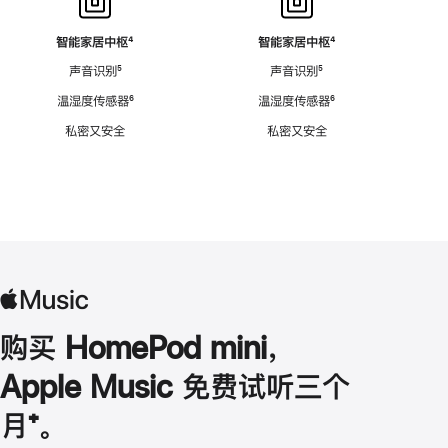
智能家居中枢
脚
⁴
智能家居中枢
脚
⁴
注
注
声音识别
脚
⁵
声音识别
脚
⁵
注
注
温湿度传感器
脚
⁶
温湿度传感器
脚
⁶
注
注
私密又安全
私密又安全
购买 HomePod mini，
Apple Music 免费试听三个
月
脚
⁺。