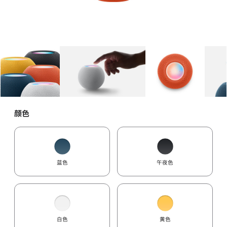
图库
图像
1
图库
图像
2
图库
图像
3
颜色
蓝色
午夜色
白色
黄色