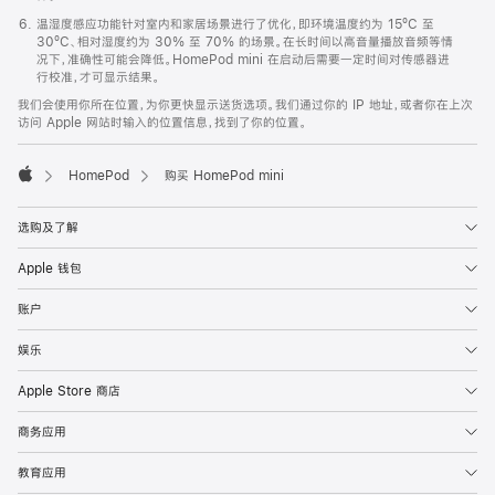
温湿度感应功能针对室内和家居场景进行了优化，即环境温度约为 15ºC 至
30ºC、相对湿度约为 30% 至 70% 的场景。在长时间以高音量播放音频等情
况下，准确性可能会降低。HomePod mini 在启动后需要一定时间对传感器进
行校准，才可显示结果。
我们会使用你所在位置，为你更快显示送货选项。我们通过你的 IP 地址，或者你在上次
访问 Apple 网站时输入的位置信息，找到了你的位置。
HomePod
购买 HomePod mini
Apple
选购及了解
Apple 钱包
账户
娱乐
Apple Store 商店
商务应用
教育应用