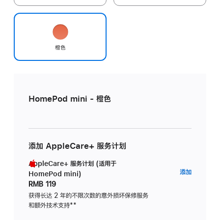
橙色
HomePod mini - 橙色
添加 AppleCare+ 服务计划
AppleCare+ 服务计划 (适用于
AppleC
添加
HomePod mini)
服
RMB 119
务
获得长达 2 年的不限次数的意外损坏保修服务
和额外技术支持
脚
**
计
注