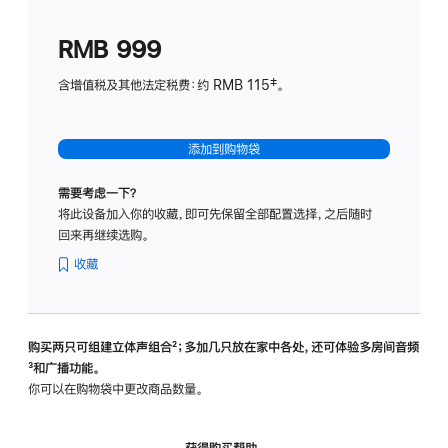
划
(适
RMB 999
用
于
含增值税及其他法定税费：约 RMB 115‡。
HomeP
mini)
添加到购物袋
需要考虑一下？
将此设备加入你的收藏，即可先保留全部配置选择，之后随时
回来再继续选购。
收藏
购买两只可组建立体声组合
脚
²；多加几只放在家中各处，还可体验多‍房‍间音频
脚
³和广播功能。
注
注
你可以在购物袋中更改商品数量。
获得购买帮助，