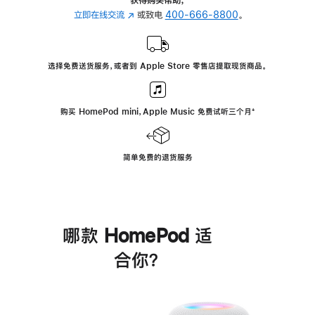
立即在线交流
(在
或致电
400-666-8800
。
新
窗
口
选择免费送货服务，或者到 Apple Store 零售店提取现货商品。
中
打
开)
购买 HomePod mini，Apple Music 免费试听三个月
脚
⁺
注
简单免费的退货服务
哪款 HomePod 适
合你？
进
一
步