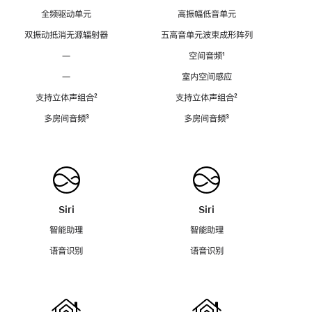
全频驱动单元
高振幅低音单元
双振动抵消无源辐射器
五高音单元波束成形阵列
—
空间音频
脚
¹
注
—
室内空间感应
支持立体声组合
脚
²
支持立体声组合
脚
²
注
注
多房间音频
脚
³
多房间音频
脚
³
注
注
Siri
Siri
智能助理
智能助理
语音识别
语音识别