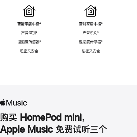
智能家居中枢
脚
⁴
智能家居中枢
脚
⁴
注
注
声音识别
脚
⁵
声音识别
脚
⁵
注
注
温湿度传感器
脚
⁶
温湿度传感器
脚
⁶
注
注
私密又安全
私密又安全
购买 HomePod mini，
Apple Music 免费试听三个