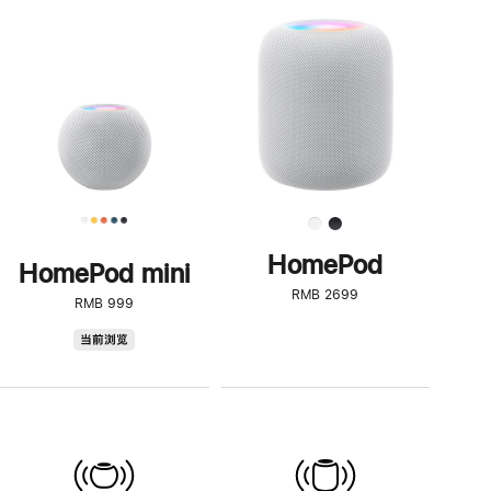
一
步
了
解
HomePod<
HomePod
HomePod mini
RMB 2699
RMB 999
HomePod
当前浏览
mini