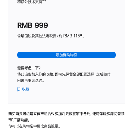
和额外技术支持
脚
**
计
注
划
(适
RMB 999
用
于
含增值税及其他法定税费：约 RMB 115‡。
HomeP
mini)
添加到购物袋
需要考虑一下？
将此设备加入你的收藏，即可先保留全部配置选择，之后随时
回来再继续选购。
收藏
购买两只可组建立体声组合
脚
²；多加几只放在家中各处，还可体验多‍房‍间音频
脚
³和广播功能。
注
注
你可以在购物袋中更改商品数量。