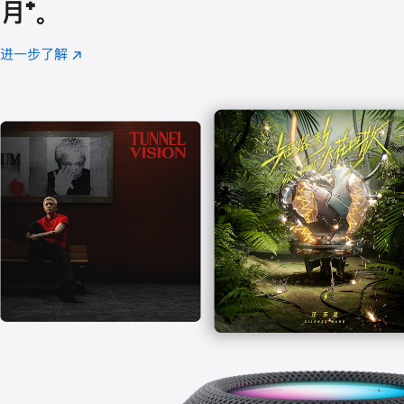
月
脚
⁺。
注
进一步了解
Apple
(在
Music
新
窗
口
中
打
开)