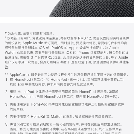
网
脚
‡ 为近似值。金额可能随时间变动。
注
页
⁺ 仅限新订阅用户。免费试用期结束后，每月收费为 RMB 12。优惠仅面向购买符合条件
页
的新设备的 Apple Music 新订阅用户限时提供。要兑换此优惠，需要将符合条件的音
频设备与运行最新版本 iOS 或 iPadOS 的 Apple 设备连接或配对。为 Apple
脚
Watch 兑换此优惠，需要与运行最新版本 iOS 的 iPhone 连接或配对。符合条件的设
备激活后，需要在 3 个月内领取此优惠。无论购买多少件符合条件的设备，每个 Apple
账户仅可享受一次优惠。会员方案将自动续订，直至取消订阅。须遵循限制条件和其他
条
款
。
(在
新
** AppleCare+ 服务计划可为使用过程中发生的意外损坏提供不限次数的保修服务。
窗
在 HomePod (第二代) 和 HomePod (第一代) 上，空间音频适用于支持此功
口
能的 app 中的兼容内容。并非所有内容都支持杜比全景声。
中
打
组建 HomePod 立体声组合需要使用两部同款 HomePod 扬声器，如两部
开)
HomePod mini、两部 HomePod (第二代) 或两部 HomePod (第一代)。
需要使用多部 HomePod 扬声器或兼容隔空播放功能并运行最新隔空播放软件
的扬声器。
需要使用支持 HomeKit 或 Matter 的配件。智能家居配件需单独购买。
声音识别功能可检测到烟雾和一氧化碳的警报声，并可在识别后向你发送通知。
当用户身处可能受到伤害的环境中，或在高风险或紧急情况下，均不应依赖声音
识别功能。声音识别功能需要使用升级更新后的家庭 app 架构，该架构于家庭