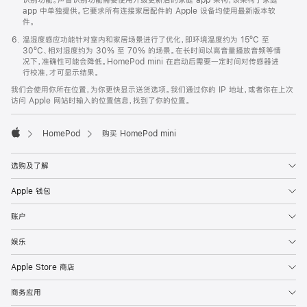
app 中单独提供。它要求所有连接家居配件的 Apple 设备均使用最新版本软
件。
温湿度感应功能针对室内和家居场景进行了优化，即环境温度约为 15ºC 至
30ºC、相对湿度约为 30% 至 70% 的场景。在长时间以高音量播放音频等情
况下，准确性可能会降低。HomePod mini 在启动后需要一定时间对传感器进
行校准，才可显示结果。
我们会使用你所在位置，为你更快显示送货选项。我们通过你的 IP 地址，或者你在上次
访问 Apple 网站时输入的位置信息，找到了你的位置。
HomePod
购买 HomePod mini
Apple
选购及了解
Apple 钱包
账户
娱乐
Apple Store 商店
商务应用