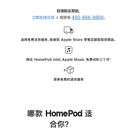
获得购买帮助，
立即在线交流
(在
或致电
400-666-8800
。
新
窗
口
选择免费送货服务，或者到 Apple Store 零售店提取现货商品。
中
打
开)
购买 HomePod mini，Apple Music 免费试听三个月
脚
⁺
注
简单免费的退货服务
哪款 HomePod 适
合你？
进