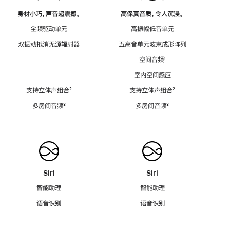
身材小巧，声音超震撼。
高保真音质，令人沉浸。
全频驱动单元
高振幅低音单元
双振动抵消无源辐射器
五高音单元波束成形阵列
—
空间音频
脚
¹
注
—
室内空间感应
支持立体声组合
脚
²
支持立体声组合
脚
²
注
注
多房间音频
脚
³
多房间音频
脚
³
注
注
Siri
Siri
智能助理
智能助理
语音识别
语音识别