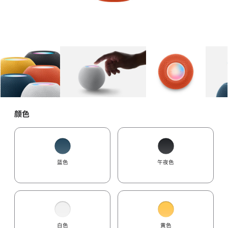
图库
图像
1
图库
图像
2
图库
图像
3
颜色
蓝色
午夜色
白色
黄色