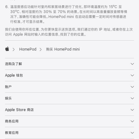
温湿度感应功能针对室内和家居场景进行了优化，即环境温度约为 15ºC 至
30ºC、相对湿度约为 30% 至 70% 的场景。在长时间以高音量播放音频等情
况下，准确性可能会降低。HomePod mini 在启动后需要一定时间对传感器进
行校准，才可显示结果。
我们会使用你所在位置，为你更快显示送货选项。我们通过你的 IP 地址，或者你在上次
访问 Apple 网站时输入的位置信息，找到了你的位置。
HomePod
购买 HomePod mini
Apple
选购及了解
Apple 钱包
账户
娱乐
Apple Store 商店
商务应用
教育应用