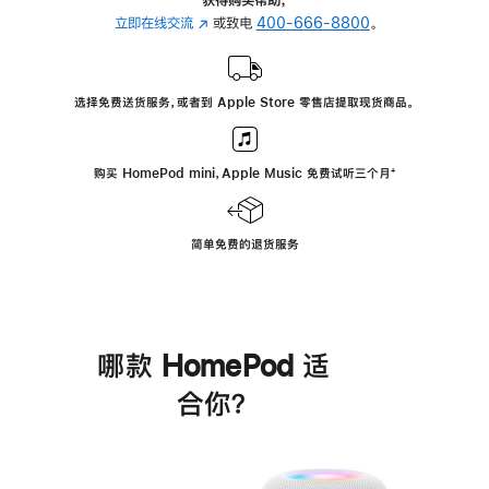
立即在线交流
(在
或致电
400-666-8800
。
新
窗
口
选择免费送货服务，或者到 Apple Store 零售店提取现货商品。
中
打
开)
购买 HomePod mini，Apple Music 免费试听三个月
脚
⁺
注
简单免费的退货服务
哪款 HomePod 适
合你？
进
一
步