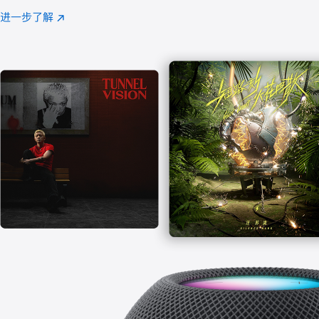
注
进一步了解
Apple
(在
Music
新
窗
口
中
打
开)