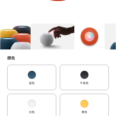
图库
图像
1
图库
图像
2
图库
图像
3
颜色
蓝色
午夜色
白色
黄色