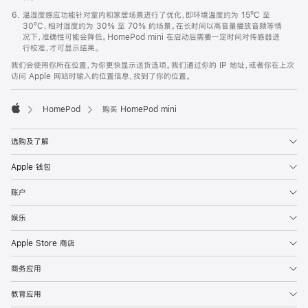
温湿度感应功能针对室内和家居场景进行了优化，即环境温度约为 15ºC 至
30ºC、相对湿度约为 30% 至 70% 的场景。在长时间以高音量播放音频等情
况下，准确性可能会降低。HomePod mini 在启动后需要一定时间对传感器进
行校准，才可显示结果。
我们会使用你所在位置，为你更快显示送货选项。我们通过你的 IP 地址，或者你在上次
访问 Apple 网站时输入的位置信息，找到了你的位置。
HomePod
购买 HomePod mini
Apple
选购及了解
Apple 钱包
账户
娱乐
Apple Store 商店
商务应用
教育应用