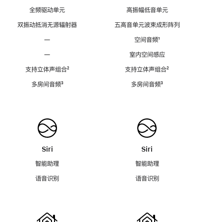
全频驱动单元
高振幅低音单元
双振动抵消无源辐射器
五高音单元波束成形阵列
—
空间音频
脚
¹
注
—
室内空间感应
支持立体声组合
脚
²
支持立体声组合
脚
²
注
注
多房间音频
脚
³
多房间音频
脚
³
注
注
Siri
Siri
智能助理
智能助理
语音识别
语音识别