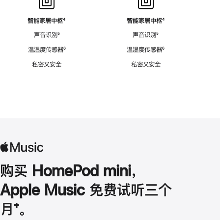
智能家居中枢
脚
⁴
智能家居中枢
脚
⁴
注
注
声音识别
脚
⁵
声音识别
脚
⁵
注
注
温湿度传感器
脚
⁶
温湿度传感器
脚
⁶
注
注
私密又安全
私密又安全
购买 HomePod mini，
Apple Music 免费试听三个
月
脚
⁺。