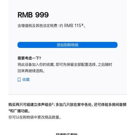
划
(适
RMB 999
用
于
含增值税及其他法定税费：约 RMB 115‡。
HomeP
mini)
添加到购物袋
需要考虑一下？
将此设备加入你的收藏，即可先保留全部配置选择，之后随时
回来再继续选购。
收藏
购买两只可组建立体声组合
脚
²；多加几只放在家中各处，还可体验多‍房‍间音频
脚
³和广播功能。
注
注
你可以在购物袋中更改商品数量。
获得购买帮助，