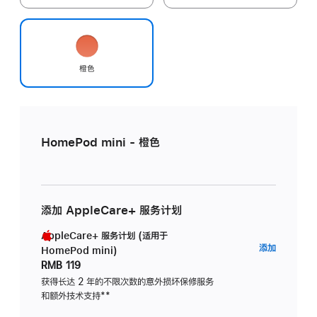
橙色
HomePod mini - 橙色
添加 AppleCare+ 服务计划
AppleCare+ 服务计划 (适用于
AppleC
添加
HomePod mini)
服
RMB 119
务
获得长达 2 年的不限次数的意外损坏保修服务
和额外技术支持
脚
**
计
注