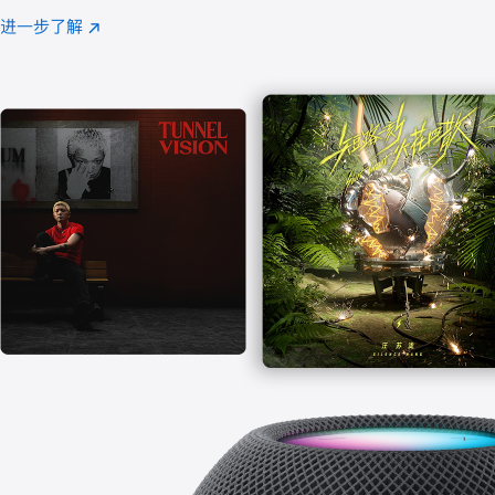
注
进一步了解
Apple
(在
Music
新
窗
口
中
打
开)