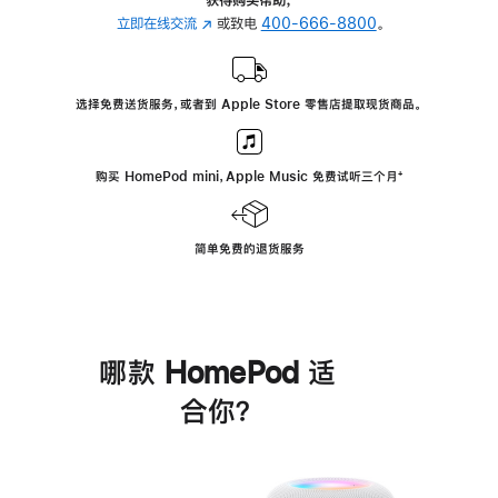
立即在线交流
(在
或致电
400-666-8800
。
新
窗
口
选择免费送货服务，或者到 Apple Store 零售店提取现货商品。
中
打
开)
购买 HomePod mini，Apple Music 免费试听三个月
脚
⁺
注
简单免费的退货服务
哪款 HomePod 适
合你？
进
一
步