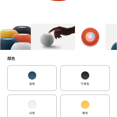
图库
图像
1
图库
图像
2
图库
图像
3
颜色
蓝色
午夜色
白色
黄色