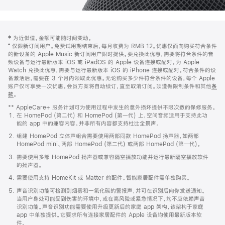
网
脚
‡ 为近似值。金额可能随时间变动。
注
页
⁺ 仅限新订阅用户。免费试用期结束后，每月收费为 RMB 12。优惠仅面向购买符合条件
页
的新设备的 Apple Music 新订阅用户限时提供。要兑换此优惠，需要将符合条件的音
频设备与运行最新版本 iOS 或 iPadOS 的 Apple 设备连接或配对。为 Apple
脚
Watch 兑换此优惠，需要与运行最新版本 iOS 的 iPhone 连接或配对。符合条件的设
备激活后，需要在 3 个月内领取此优惠。无论购买多少件符合条件的设备，每个 Apple
账户仅可享受一次优惠。会员方案将自动续订，直至取消订阅。须遵循限制条件和其他
条
款
。
(在
新
** AppleCare+ 服务计划可为使用过程中发生的意外损坏提供不限次数的保修服务。
窗
在 HomePod (第二代) 和 HomePod (第一代) 上，空间音频适用于支持此功
口
能的 app 中的兼容内容。并非所有内容都支持杜比全景声。
中
打
组建 HomePod 立体声组合需要使用两部同款 HomePod 扬声器，如两部
开)
HomePod mini、两部 HomePod (第二代) 或两部 HomePod (第一代)。
需要使用多部 HomePod 扬声器或兼容隔空播放功能并运行最新隔空播放软件
的扬声器。
需要使用支持 HomeKit 或 Matter 的配件。智能家居配件需单独购买。
声音识别功能可检测到烟雾和一氧化碳的警报声，并可在识别后向你发送通知。
当用户身处可能受到伤害的环境中，或在高风险或紧急情况下，均不应依赖声音
识别功能。声音识别功能需要使用升级更新后的家庭 app 架构，该架构于家庭
app 中单独提供。它要求所有连接家居配件的 Apple 设备均使用最新版本软
件。