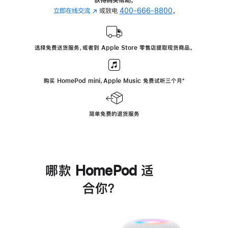
立即在线交流
(在
或致电
400-666-8800
。
新
窗
口
选择免费送货服务，或者到 Apple Store 零售店提取现货商品。
中
打
开)
购买 HomePod mini，Apple Music 免费试听三个月
脚
⁺
注
简单免费的退货服务
哪款 HomePod 适
合你？
进
一
步