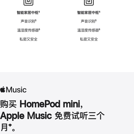
智能家居中枢
脚
⁴
智能家居中枢
脚
⁴
注
注
声音识别
脚
⁵
声音识别
脚
⁵
注
注
温湿度传感器
脚
⁶
温湿度传感器
脚
⁶
注
注
私密又安全
私密又安全
购买 HomePod mini，
Apple Music 免费试听三个
月
脚
⁺。