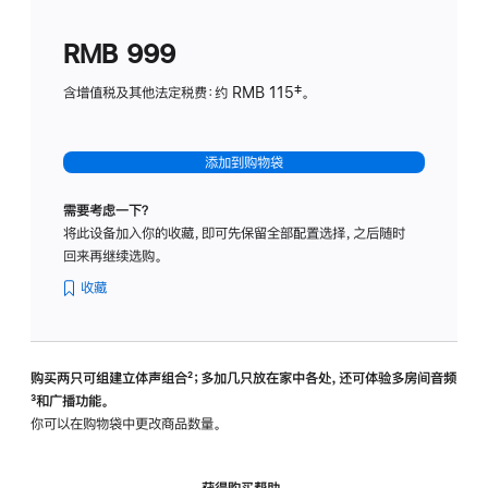
划
(适
RMB 999
用
于
含增值税及其他法定税费：约 RMB 115‡。
HomeP
mini)
添加到购物袋
需要考虑一下？
将此设备加入你的收藏，即可先保留全部配置选择，之后随时
回来再继续选购。
收藏
购买两只可组建立体声组合
脚
²；多加几只放在家中各处，还可体验多‍房‍间音频
脚
³和广播功能。
注
注
你可以在购物袋中更改商品数量。
获得购买帮助，