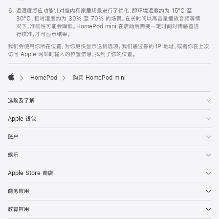
温湿度感应功能针对室内和家居场景进行了优化，即环境温度约为 15ºC 至
30ºC、相对湿度约为 30% 至 70% 的场景。在长时间以高音量播放音频等情
况下，准确性可能会降低。HomePod mini 在启动后需要一定时间对传感器进
行校准，才可显示结果。
我们会使用你所在位置，为你更快显示送货选项。我们通过你的 IP 地址，或者你在上次
访问 Apple 网站时输入的位置信息，找到了你的位置。
HomePod
购买 HomePod mini
Apple
选购及了解
Apple 钱包
账户
娱乐
Apple Store 商店
商务应用
教育应用