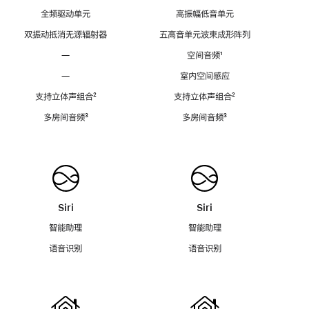
全频驱动单元
高振幅低音单元
双振动抵消无源辐射器
五高音单元波束成形阵列
—
空间音频
脚
¹
注
—
室内空间感应
支持立体声组合
脚
²
支持立体声组合
脚
²
注
注
多房间音频
脚
³
多房间音频
脚
³
注
注
Siri
Siri
智能助理
智能助理
语音识别
语音识别