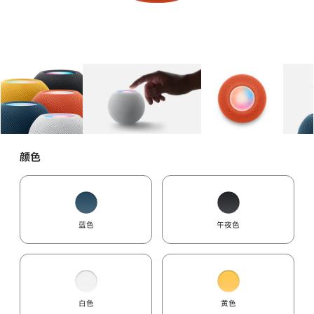
图库
图像
1
图库
图像
2
图库
图像
3
颜色
蓝色
午夜色
白色
黄色