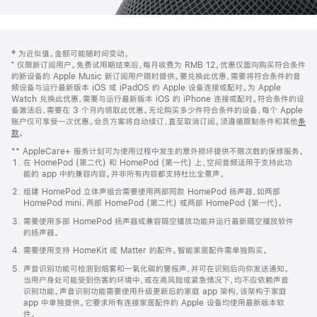
网
脚
‡ 为近似值。金额可能随时间变动。
注
页
⁺ 仅限新订阅用户。免费试用期结束后，每月收费为 RMB 12。优惠仅面向购买符合条件
页
的新设备的 Apple Music 新订阅用户限时提供。要兑换此优惠，需要将符合条件的音
频设备与运行最新版本 iOS 或 iPadOS 的 Apple 设备连接或配对。为 Apple
脚
Watch 兑换此优惠，需要与运行最新版本 iOS 的 iPhone 连接或配对。符合条件的设
备激活后，需要在 3 个月内领取此优惠。无论购买多少件符合条件的设备，每个 Apple
账户仅可享受一次优惠。会员方案将自动续订，直至取消订阅。须遵循限制条件和其他
条
款
。
(在
新
** AppleCare+ 服务计划可为使用过程中发生的意外损坏提供不限次数的保修服务。
窗
在 HomePod (第二代) 和 HomePod (第一代) 上，空间音频适用于支持此功
口
能的 app 中的兼容内容。并非所有内容都支持杜比全景声。
中
打
组建 HomePod 立体声组合需要使用两部同款 HomePod 扬声器，如两部
开)
HomePod mini、两部 HomePod (第二代) 或两部 HomePod (第一代)。
需要使用多部 HomePod 扬声器或兼容隔空播放功能并运行最新隔空播放软件
的扬声器。
需要使用支持 HomeKit 或 Matter 的配件。智能家居配件需单独购买。
声音识别功能可检测到烟雾和一氧化碳的警报声，并可在识别后向你发送通知。
当用户身处可能受到伤害的环境中，或在高风险或紧急情况下，均不应依赖声音
识别功能。声音识别功能需要使用升级更新后的家庭 app 架构，该架构于家庭
app 中单独提供。它要求所有连接家居配件的 Apple 设备均使用最新版本软
件。