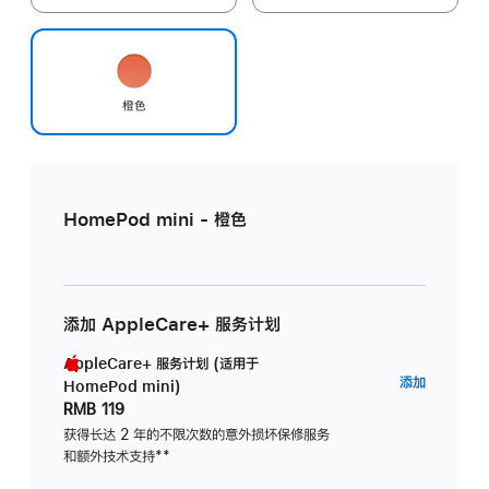
橙色
HomePod mini - 橙色
添加 AppleCare+ 服务计划
AppleCare+ 服务计划 (适用于
AppleC
添加
HomePod mini)
服
RMB 119
务
获得长达 2 年的不限次数的意外损坏保修服务
和额外技术支持
脚
**
计
注