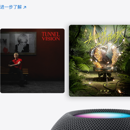
注
进一步了解
Apple
(在
Music
新
窗
口
中
打
开)