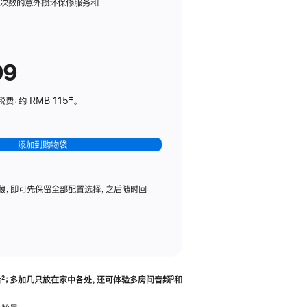
务
限次数的意外损坏保修服务和
计
划
(适
99
用
于
：约 RMB 115‡。
HomePod
mini)
添加到购物袋
藏，即可先保留全部配置选择，之后随时回
合
脚
²；多加几只放在家中各处，还可体验多‍房‍间音频
脚
³和
注
注