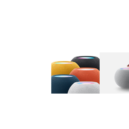
图库
图像
1