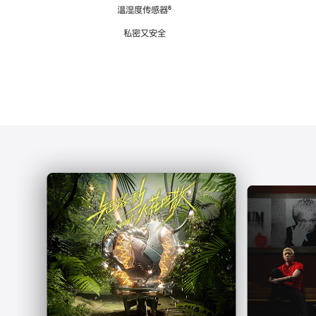
注
温湿度传感器
脚
⁶
注
私密又安全