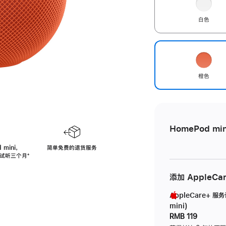
白色
橙色
HomePod min
 mini，
简单免费的退货服务
免费试听三个月
脚
⁺
注
添加 AppleCa
AppleCare+ 服
mini)
RMB 119