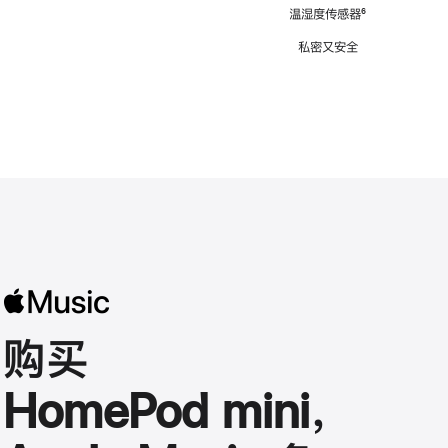
注
温湿度传感器
脚
⁶
注
私密又安全
购买
HomePod mini，