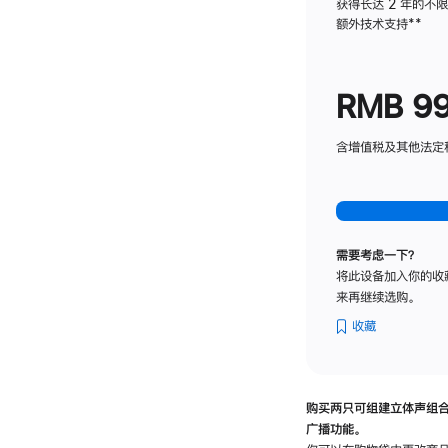
获得长达 2 年的不
额外技术支持
脚
**
注
RMB 9
含增值税及其他法定税费
需要考虑一下？
将此设备加入你的收
来再继续选购。
收藏
购买两只可组建立体声组
广播功能。