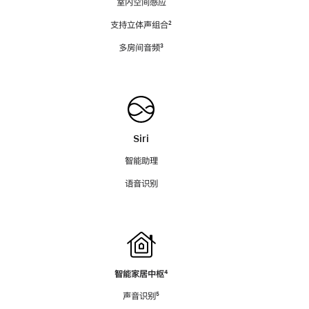
室内空间感应
支持立体声组合
脚
²
注
多房间音频
脚
³
注
Siri
智能助理
语音识别
智能家居中枢
脚
⁴
注
声音识别
脚
⁵