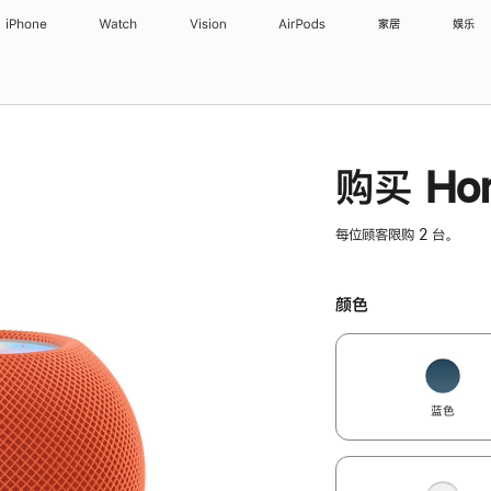
iPhone
Watch
Vision
AirPods
家居
娱乐
购买 Hom
每位顾客限购 2 台。
颜色
蓝色