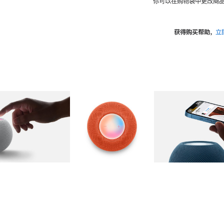
你可以在购物袋中更改商品
获得购买帮助，
立
图库
图像
2
图库
图像
3
图