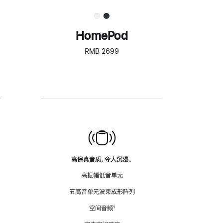
HomePod
RMB 2699
高保真音质，令人沉浸。
高振幅低音单元
五高音单元波束成形阵列
空间音频
脚
¹
注