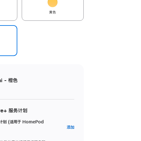
黄色
i - 橙色
re+ 服务计划
务计划 (适用于 HomePod
AppleCare+
添加
服