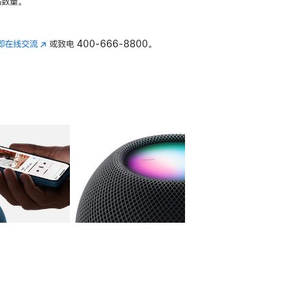
数量。
即在线交流
(在
或致电
400-666-8800。
新
窗
口
中
打
开)
库
图像
4
图库
图像
5