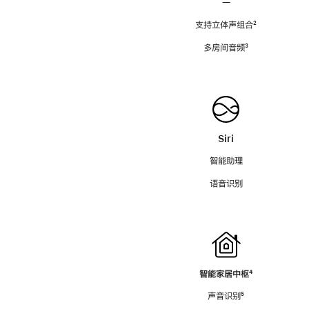
—
支持立体声组合
脚
²
注
多房间音频
脚
³
注
Siri
智能助理
语音识别
智能家居中枢
脚
⁴
注
声音识别
脚
⁵