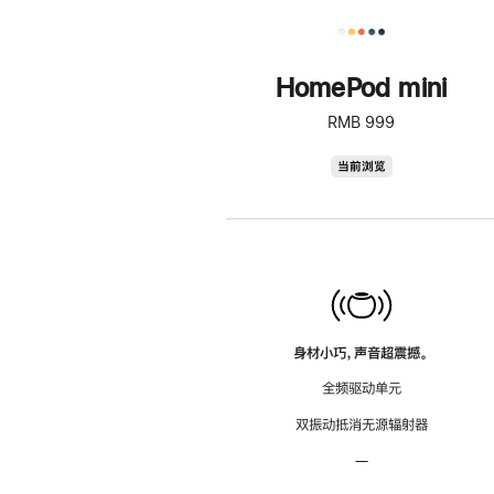
HomePod mini
RMB 999
HomePod
当前浏览
mini
身材小巧，声音超震撼。
全频驱动单元
双振动抵消无源辐射器
—