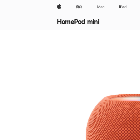
Apple
商店
Mac
iPad
HomePod mini
购
买
HomePod mini