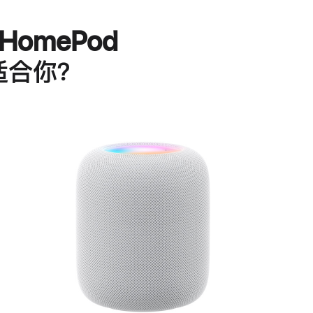
HomePod
适合你？
进
一
步
了
解
HomePod<