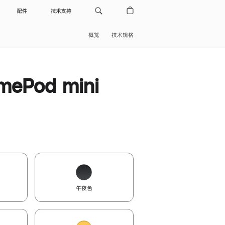
配件
技术支持
概览
技术规格
ePod mini
午夜色