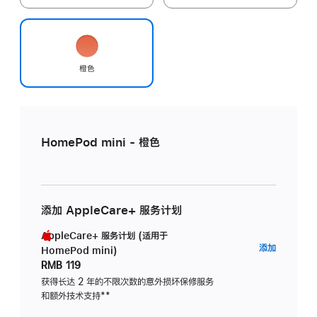
橙色
HomePod mini - 橙色
添加 AppleCare+ 服务计划
AppleCare+ 服务计划 (适用于
AppleC
添加
HomePod mini)
服
RMB 119
务
获得长达 2 年的不限次数的意外损坏保修服务
和额外技术支持
脚
**
计
注