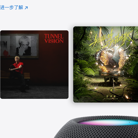
注
进一步了解
Apple
(在
Music
新
窗
口
中
打
开)