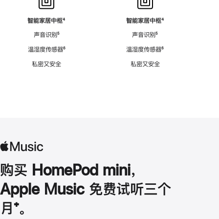
智能家居中枢
脚
⁴
智能家居中枢
脚
⁴
注
注
声音识别
脚
⁵
声音识别
脚
⁵
注
注
温湿度传感器
脚
⁶
温湿度传感器
脚
⁶
注
注
私密又安全
私密又安全
购买 HomePod mini，
Apple Music 免费试听三个
月
脚
⁺。