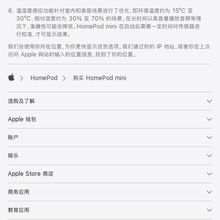
温湿度感应功能针对室内和家居场景进行了优化，即环境温度约为 15ºC 至
30ºC、相对湿度约为 30% 至 70% 的场景。在长时间以高音量播放音频等情
况下，准确性可能会降低。HomePod mini 在启动后需要一定时间对传感器进
行校准，才可显示结果。
我们会使用你所在位置，为你更快显示送货选项。我们通过你的 IP 地址，或者你在上次
访问 Apple 网站时输入的位置信息，找到了你的位置。
HomePod
购买 HomePod mini
Apple
选购及了解
Apple 钱包
账户
娱乐
Apple Store 商店
商务应用
教育应用