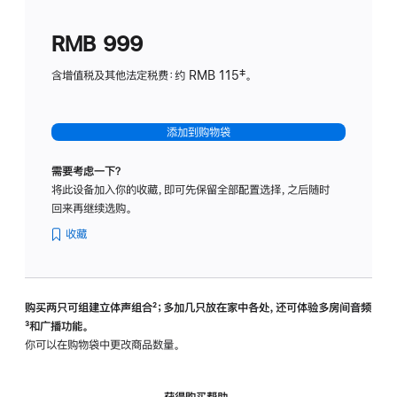
划
(适
RMB 999
用
于
含增值税及其他法定税费：约 RMB 115‡。
HomeP
mini)
添加到购物袋
需要考虑一下？
将此设备加入你的收藏，即可先保留全部配置选择，之后随时
回来再继续选购。
收藏
购买两只可组建立体声组合
脚
²；多加几只放在家中各处，还可体验多‍房‍间音频
脚
³和广播功能。
注
注
你可以在购物袋中更改商品数量。
获得购买帮助，