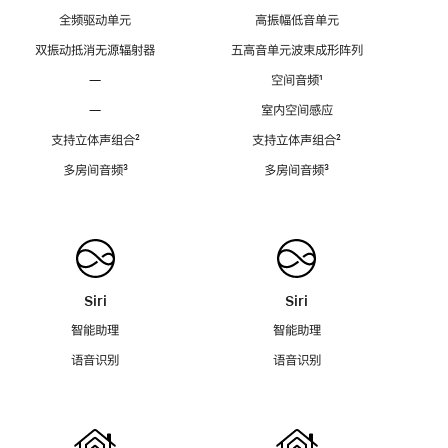
全频驱动单元
高振幅低音单元
双振动抵消无源辐射器
五高音单元波束成形阵列
—
空间音频
脚
¹
注
—
室内空间感应
支持立体声组合
脚
²
支持立体声组合
脚
²
注
注
多房间音频
脚
³
多房间音频
脚
³
注
注
Siri
Siri
智能助理
智能助理
语音识别
语音识别