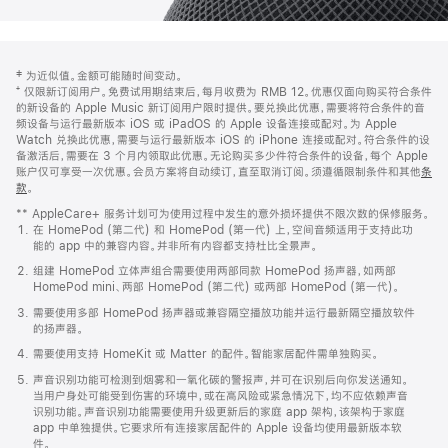
网
脚
‡ 为近似值。金额可能随时间变动。
注
页
⁺ 仅限新订阅用户。免费试用期结束后，每月收费为 RMB 12。优惠仅面向购买符合条件
页
的新设备的 Apple Music 新订阅用户限时提供。要兑换此优惠，需要将符合条件的音
频设备与运行最新版本 iOS 或 iPadOS 的 Apple 设备连接或配对。为 Apple
脚
Watch 兑换此优惠，需要与运行最新版本 iOS 的 iPhone 连接或配对。符合条件的设
备激活后，需要在 3 个月内领取此优惠。无论购买多少件符合条件的设备，每个 Apple
账户仅可享受一次优惠。会员方案将自动续订，直至取消订阅。须遵循限制条件和其他
条
款
。
(在
新
** AppleCare+ 服务计划可为使用过程中发生的意外损坏提供不限次数的保修服务。
窗
在 HomePod (第二代) 和 HomePod (第一代) 上，空间音频适用于支持此功
口
能的 app 中的兼容内容。并非所有内容都支持杜比全景声。
中
打
组建 HomePod 立体声组合需要使用两部同款 HomePod 扬声器，如两部
开)
HomePod mini、两部 HomePod (第二代) 或两部 HomePod (第一代)。
需要使用多部 HomePod 扬声器或兼容隔空播放功能并运行最新隔空播放软件
的扬声器。
需要使用支持 HomeKit 或 Matter 的配件。智能家居配件需单独购买。
声音识别功能可检测到烟雾和一氧化碳的警报声，并可在识别后向你发送通知。
当用户身处可能受到伤害的环境中，或在高风险或紧急情况下，均不应依赖声音
识别功能。声音识别功能需要使用升级更新后的家庭 app 架构，该架构于家庭
app 中单独提供。它要求所有连接家居配件的 Apple 设备均使用最新版本软
件。