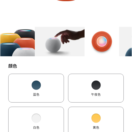
图库
图像
1
图库
图像
2
图库
图像
3
颜色
蓝色
午夜色
白色
黄色