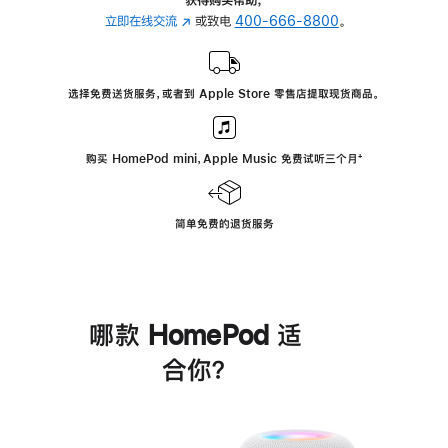
立即在线交流
(在
或致电
400-666-8800
。
新
窗
口
选择免费送货服务，或者到 Apple Store 零售店提取现货商品。
中
打
开)
购买 HomePod mini，Apple Music 免费试听三个月
脚
⁺
注
简单免费的退货服务
哪款 HomePod 适
合你？
进
一
步