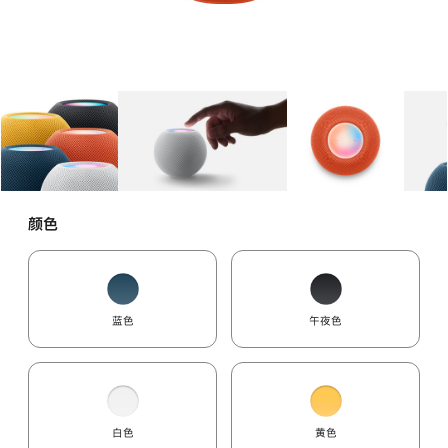
图库
图像
1
图库
图像
2
图库
图像
3
颜色
蓝色
午夜色
白色
黄色