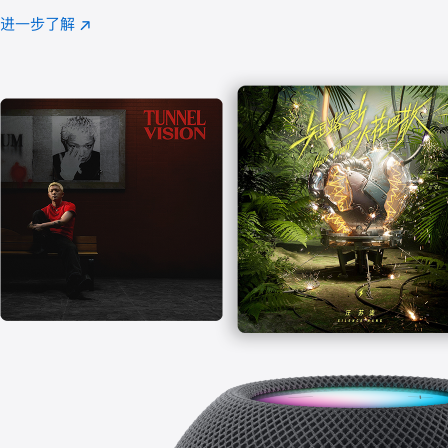
注
进一步了解
Apple
(在
Music
新
窗
口
中
打
开)