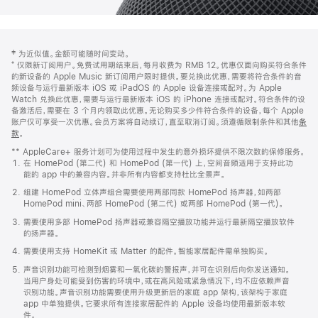
网
脚
‡ 为近似值。金额可能随时间变动。
注
页
⁺ 仅限新订阅用户。免费试用期结束后，每月收费为 RMB 12。优惠仅面向购买符合条件
页
的新设备的 Apple Music 新订阅用户限时提供。要兑换此优惠，需要将符合条件的音
频设备与运行最新版本 iOS 或 iPadOS 的 Apple 设备连接或配对。为 Apple
脚
Watch 兑换此优惠，需要与运行最新版本 iOS 的 iPhone 连接或配对。符合条件的设
备激活后，需要在 3 个月内领取此优惠。无论购买多少件符合条件的设备，每个 Apple
账户仅可享受一次优惠。会员方案将自动续订，直至取消订阅。须遵循限制条件和其他
条
款
。
(在
新
** AppleCare+ 服务计划可为使用过程中发生的意外损坏提供不限次数的保修服务。
窗
在 HomePod (第二代) 和 HomePod (第一代) 上，空间音频适用于支持此功
口
能的 app 中的兼容内容。并非所有内容都支持杜比全景声。
中
打
组建 HomePod 立体声组合需要使用两部同款 HomePod 扬声器，如两部
开)
HomePod mini、两部 HomePod (第二代) 或两部 HomePod (第一代)。
需要使用多部 HomePod 扬声器或兼容隔空播放功能并运行最新隔空播放软件
的扬声器。
需要使用支持 HomeKit 或 Matter 的配件。智能家居配件需单独购买。
声音识别功能可检测到烟雾和一氧化碳的警报声，并可在识别后向你发送通知。
当用户身处可能受到伤害的环境中，或在高风险或紧急情况下，均不应依赖声音
识别功能。声音识别功能需要使用升级更新后的家庭 app 架构，该架构于家庭
app 中单独提供。它要求所有连接家居配件的 Apple 设备均使用最新版本软
件。