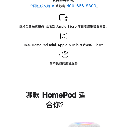
立即在线交流
(在
或致电
400-666-8800
。
新
窗
口
选择免费送货服务，或者到 Apple Store 零售店提取现货商品。
中
打
开)
购买 HomePod mini，Apple Music 免费试听三个月
脚
⁺
注
简单免费的退货服务
哪款 HomePod 适
合你？
进
一
步