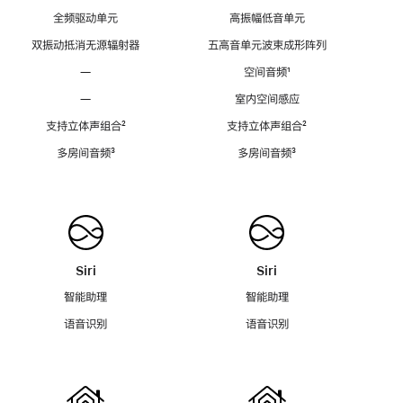
全频驱动单元
高振幅低音单元
双振动抵消无源辐射器
五高音单元波束成形阵列
—
空间音频
脚
¹
注
—
室内空间感应
支持立体声组合
脚
²
支持立体声组合
脚
²
注
注
多房间音频
脚
³
多房间音频
脚
³
注
注
Siri
Siri
智能助理
智能助理
语音识别
语音识别