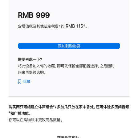
划
(适
RMB 999
用
于
含增值税及其他法定税费：约 RMB 115‡。
HomeP
mini)
添加到购物袋
需要考虑一下？
将此设备加入你的收藏，即可先保留全部配置选择，之后随时
回来再继续选购。
收藏
购买两只可组建立体声组合
脚
²；多加几只放在家中各处，还可体验多‍房‍间音频
脚
³和广播功能。
注
注
你可以在购物袋中更改商品数量。
获得购买帮助，