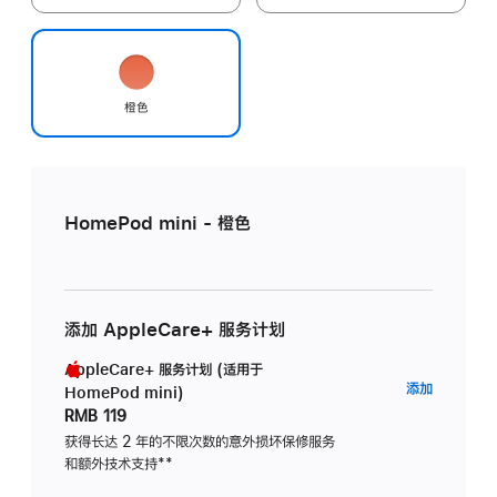
橙色
HomePod mini - 橙色
添加 AppleCare+ 服务计划
AppleCare+ 服务计划 (适用于
AppleC
添加
HomePod mini)
服
RMB 119
务
获得长达 2 年的不限次数的意外损坏保修服务
和额外技术支持
脚
**
计
注