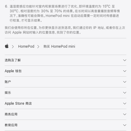
温湿度感应功能针对室内和家居场景进行了优化，即环境温度约为 15ºC 至
30ºC、相对湿度约为 30% 至 70% 的场景。在长时间以高音量播放音频等情
况下，准确性可能会降低。HomePod mini 在启动后需要一定时间对传感器进
行校准，才可显示结果。
我们会使用你所在位置，为你更快显示送货选项。我们通过你的 IP 地址，或者你在上次
访问 Apple 网站时输入的位置信息，找到了你的位置。
HomePod
购买 HomePod mini
Apple
选购及了解
Apple 钱包
账户
娱乐
Apple Store 商店
商务应用
教育应用