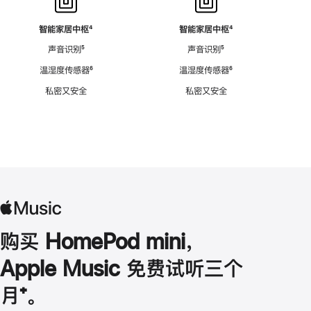
智能家居中枢
脚
⁴
智能家居中枢
脚
⁴
注
注
声音识别
脚
⁵
声音识别
脚
⁵
注
注
温湿度传感器
脚
⁶
温湿度传感器
脚
⁶
注
注
私密又安全
私密又安全
购买 HomePod mini，
Apple Music 免费试听三个
月
脚
⁺。