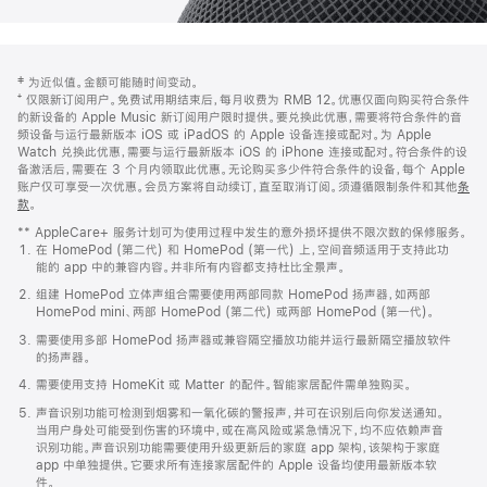
网
脚
‡ 为近似值。金额可能随时间变动。
注
页
⁺ 仅限新订阅用户。免费试用期结束后，每月收费为 RMB 12。优惠仅面向购买符合条件
页
的新设备的 Apple Music 新订阅用户限时提供。要兑换此优惠，需要将符合条件的音
频设备与运行最新版本 iOS 或 iPadOS 的 Apple 设备连接或配对。为 Apple
脚
Watch 兑换此优惠，需要与运行最新版本 iOS 的 iPhone 连接或配对。符合条件的设
备激活后，需要在 3 个月内领取此优惠。无论购买多少件符合条件的设备，每个 Apple
账户仅可享受一次优惠。会员方案将自动续订，直至取消订阅。须遵循限制条件和其他
条
款
。
(在
新
** AppleCare+ 服务计划可为使用过程中发生的意外损坏提供不限次数的保修服务。
窗
在 HomePod (第二代) 和 HomePod (第一代) 上，空间音频适用于支持此功
口
能的 app 中的兼容内容。并非所有内容都支持杜比全景声。
中
打
组建 HomePod 立体声组合需要使用两部同款 HomePod 扬声器，如两部
开)
HomePod mini、两部 HomePod (第二代) 或两部 HomePod (第一代)。
需要使用多部 HomePod 扬声器或兼容隔空播放功能并运行最新隔空播放软件
的扬声器。
需要使用支持 HomeKit 或 Matter 的配件。智能家居配件需单独购买。
声音识别功能可检测到烟雾和一氧化碳的警报声，并可在识别后向你发送通知。
当用户身处可能受到伤害的环境中，或在高风险或紧急情况下，均不应依赖声音
识别功能。声音识别功能需要使用升级更新后的家庭 app 架构，该架构于家庭
app 中单独提供。它要求所有连接家居配件的 Apple 设备均使用最新版本软
件。