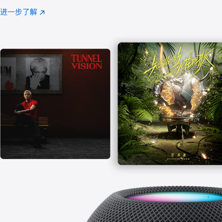
注
进一步了解
Apple
(在
Music
新
窗
口
中
打
开)