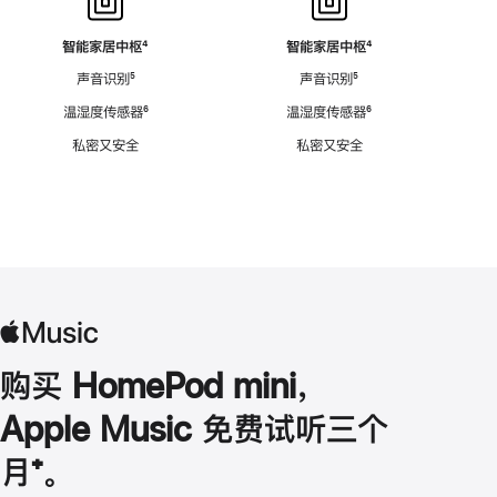
智能家居中枢
脚
⁴
智能家居中枢
脚
⁴
注
注
声音识别
脚
⁵
声音识别
脚
⁵
注
注
温湿度传感器
脚
⁶
温湿度传感器
脚
⁶
注
注
私密又安全
私密又安全
购买 HomePod mini，
Apple Music 免费试听三个
月
脚
⁺。