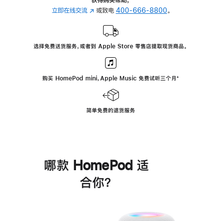
立即在线交流
(在
或致电
400-666-8800
。
新
窗
口
选择免费送货服务，或者到 Apple Store 零售店提取现货商品。
中
打
开)
购买 HomePod mini，Apple Music 免费试听三个月
脚
⁺
注
简单免费的退货服务
哪款 HomePod 适
合你？
进
一
步