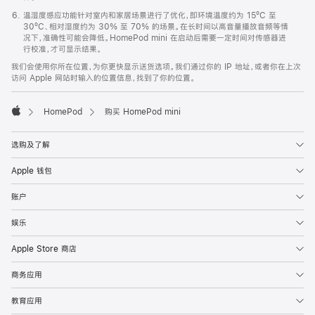
温湿度感应功能针对室内和家居场景进行了优化，即环境温度约为 15ºC 至
30ºC、相对湿度约为 30% 至 70% 的场景。在长时间以高音量播放音频等情
况下，准确性可能会降低。HomePod mini 在启动后需要一定时间对传感器进
行校准，才可显示结果。
我们会使用你所在位置，为你更快显示送货选项。我们通过你的 IP 地址，或者你在上次
访问 Apple 网站时输入的位置信息，找到了你的位置。
HomePod
购买 HomePod mini
Apple
选购及了解
Apple 钱包
账户
娱乐
Apple Store 商店
商务应用
教育应用