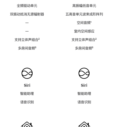
全频驱动单元
高振幅低音单元
双振动抵消无源辐射器
五高音单元波束成形阵列
—
空间音频
脚
¹
注
—
室内空间感应
支持立体声组合
脚
²
支持立体声组合
脚
²
注
注
多房间音频
脚
³
多房间音频
脚
³
注
注
Siri
Siri
智能助理
智能助理
语音识别
语音识别