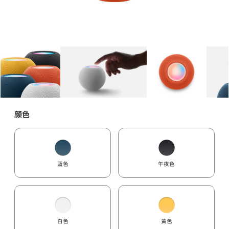
图库
图像
1
图库
图像
2
图库
图像
3
颜色
蓝色
午夜色
白色
黄色