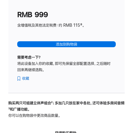
划
(适
RMB 999
用
于
含增值税及其他法定税费：约 RMB 115‡。
HomeP
mini)
添加到购物袋
需要考虑一下？
将此设备加入你的收藏，即可先保留全部配置选择，之后随时
回来再继续选购。
收藏
购买两只可组建立体声组合
脚
²；多加几只放在家中各处，还可体验多‍房‍间音频
脚
³和广播功能。
注
注
你可以在购物袋中更改商品数量。
获得购买帮助，