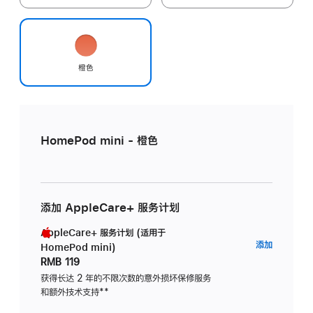
橙色
HomePod mini - 橙色
添加 AppleCare+ 服务计划
AppleCare+ 服务计划 (适用于
AppleC
添加
HomePod mini)
服
RMB 119
务
获得长达 2 年的不限次数的意外损坏保修服务
和额外技术支持
脚
**
计
注