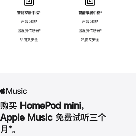
智能家居中枢
脚
⁴
智能家居中枢
脚
⁴
注
注
声音识别
脚
⁵
声音识别
脚
⁵
注
注
温湿度传感器
脚
⁶
温湿度传感器
脚
⁶
注
注
私密又安全
私密又安全
购买 HomePod mini，
Apple Music 免费试听三个
月
脚
⁺。