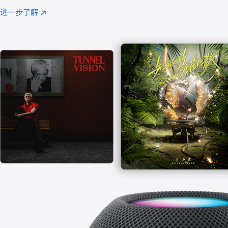
注
进一步了解
Apple
(在
Music
新
窗
口
中
打
开)