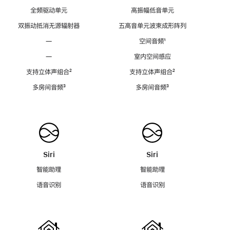
全频驱动单元
高振幅低音单元
双振动抵消无源辐射器
五高音单元波束成形阵列
—
空间音频
脚
¹
注
—
室内空间感应
支持立体声组合
脚
²
支持立体声组合
脚
²
注
注
多房间音频
脚
³
多房间音频
脚
³
注
注
Siri
Siri
智能助理
智能助理
语音识别
语音识别