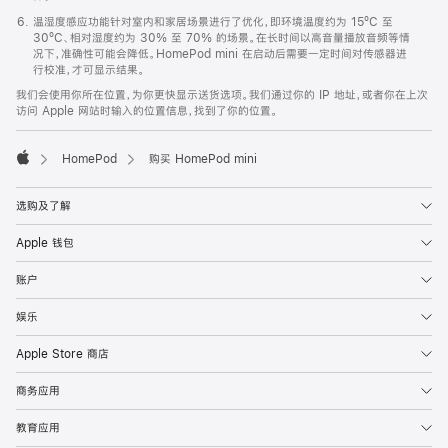
温湿度感应功能针对室内和家居场景进行了优化，即环境温度约为 15ºC 至
30ºC、相对湿度约为 30% 至 70% 的场景。在长时间以高音量播放音频等情
况下，准确性可能会降低。HomePod mini 在启动后需要一定时间对传感器进
行校准，才可显示结果。
我们会使用你所在位置，为你更快显示送货选项。我们通过你的 IP 地址，或者你在上次
访问 Apple 网站时输入的位置信息，找到了你的位置。
HomePod
购买 HomePod mini
Apple
选购及了解
Apple 钱包
账户
娱乐
Apple Store 商店
商务应用
教育应用