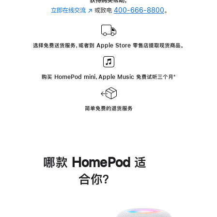
立即在线交流
(在
或致电
400-666-8800
。
新
窗
口
选择免费送货服务，或者到 Apple Store 零售店提取现货商品。
中
打
开)
购买 HomePod mini，Apple Music 免费试听三个月
脚
⁺
注
简单免费的退货服务
哪款 HomePod 适
合你？
进
一
步