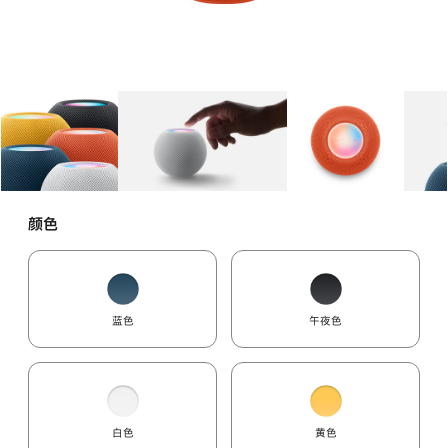
图库
图像
1
图库
图像
2
图库
图像
3
颜色
蓝色
午夜色
白色
黄色