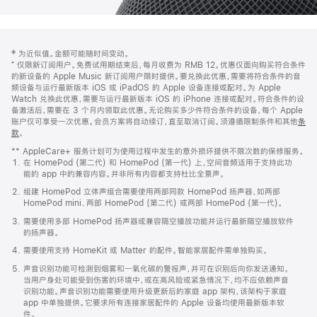
网
脚
‡ 为近似值。金额可能随时间变动。
注
页
⁺ 仅限新订阅用户。免费试用期结束后，每月收费为 RMB 12。优惠仅面向购买符合条件
页
的新设备的 Apple Music 新订阅用户限时提供。要兑换此优惠，需要将符合条件的音
频设备与运行最新版本 iOS 或 iPadOS 的 Apple 设备连接或配对。为 Apple
脚
Watch 兑换此优惠，需要与运行最新版本 iOS 的 iPhone 连接或配对。符合条件的设
备激活后，需要在 3 个月内领取此优惠。无论购买多少件符合条件的设备，每个 Apple
账户仅可享受一次优惠。会员方案将自动续订，直至取消订阅。须遵循限制条件和其他
条
款
。
(在
新
** AppleCare+ 服务计划可为使用过程中发生的意外损坏提供不限次数的保修服务。
窗
在 HomePod (第二代) 和 HomePod (第一代) 上，空间音频适用于支持此功
口
能的 app 中的兼容内容。并非所有内容都支持杜比全景声。
中
打
组建 HomePod 立体声组合需要使用两部同款 HomePod 扬声器，如两部
开)
HomePod mini、两部 HomePod (第二代) 或两部 HomePod (第一代)。
需要使用多部 HomePod 扬声器或兼容隔空播放功能并运行最新隔空播放软件
的扬声器。
需要使用支持 HomeKit 或 Matter 的配件。智能家居配件需单独购买。
声音识别功能可检测到烟雾和一氧化碳的警报声，并可在识别后向你发送通知。
当用户身处可能受到伤害的环境中，或在高风险或紧急情况下，均不应依赖声音
识别功能。声音识别功能需要使用升级更新后的家庭 app 架构，该架构于家庭
app 中单独提供。它要求所有连接家居配件的 Apple 设备均使用最新版本软
件。