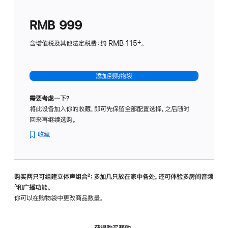
划
(适
RMB 999
用
于
含增值税及其他法定税费：约 RMB 115‡。
HomeP
mini)
添加到购物袋
需要考虑一下？
将此设备加入你的收藏，即可先保留全部配置选择，之后随时
回来再继续选购。
收藏
购买两只可组建立体声组合
脚
²；多加几只放在家中各处，还可体验多‍房‍间音频
脚
³和广播功能。
注
注
你可以在购物袋中更改商品数量。
获得购买帮助，