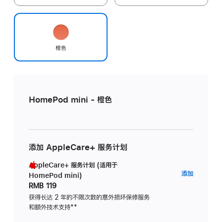
橙色
HomePod mini - 橙色
添加 AppleCare+ 服务计划
AppleCare+ 服务计划 (适用于
AppleC
添加
HomePod mini)
服
RMB 119
务
获得长达 2 年的不限次数的意外损坏保修服务
和额外技术支持
脚
**
计
注