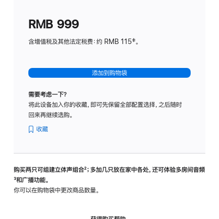
划
(适
RMB 999
用
于
含增值税及其他法定税费：约 RMB 115‡。
HomeP
mini)
添加到购物袋
需要考虑一下？
将此设备加入你的收藏，即可先保留全部配置选择，之后随时
回来再继续选购。
收藏
购买两只可组建立体声组合
脚
²；多加几只放在家中各处，还可体验多‍房‍间音频
脚
³和广播功能。
注
注
你可以在购物袋中更改商品数量。
获得购买帮助，