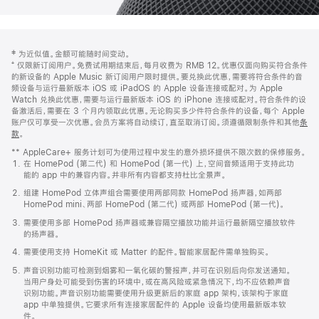
网
脚
‡ 为近似值。金额可能随时间变动。
注
页
⁺ 仅限新订阅用户。免费试用期结束后，每月收费为 RMB 12。优惠仅面向购买符合条件
页
的新设备的 Apple Music 新订阅用户限时提供。要兑换此优惠，需要将符合条件的音
频设备与运行最新版本 iOS 或 iPadOS 的 Apple 设备连接或配对。为 Apple
脚
Watch 兑换此优惠，需要与运行最新版本 iOS 的 iPhone 连接或配对。符合条件的设
备激活后，需要在 3 个月内领取此优惠。无论购买多少件符合条件的设备，每个 Apple
账户仅可享受一次优惠。会员方案将自动续订，直至取消订阅。须遵循限制条件和其他
条
款
。
(在
新
** AppleCare+ 服务计划可为使用过程中发生的意外损坏提供不限次数的保修服务。
窗
在 HomePod (第二代) 和 HomePod (第一代) 上，空间音频适用于支持此功
口
能的 app 中的兼容内容。并非所有内容都支持杜比全景声。
中
打
组建 HomePod 立体声组合需要使用两部同款 HomePod 扬声器，如两部
开)
HomePod mini、两部 HomePod (第二代) 或两部 HomePod (第一代)。
需要使用多部 HomePod 扬声器或兼容隔空播放功能并运行最新隔空播放软件
的扬声器。
需要使用支持 HomeKit 或 Matter 的配件。智能家居配件需单独购买。
声音识别功能可检测到烟雾和一氧化碳的警报声，并可在识别后向你发送通知。
当用户身处可能受到伤害的环境中，或在高风险或紧急情况下，均不应依赖声音
识别功能。声音识别功能需要使用升级更新后的家庭 app 架构，该架构于家庭
app 中单独提供。它要求所有连接家居配件的 Apple 设备均使用最新版本软
件。