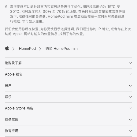
温湿度感应功能针对室内和家居场景进行了优化，即环境温度约为 15ºC 至
30ºC、相对湿度约为 30% 至 70% 的场景。在长时间以高音量播放音频等情
况下，准确性可能会降低。HomePod mini 在启动后需要一定时间对传感器进
行校准，才可显示结果。
我们会使用你所在位置，为你更快显示送货选项。我们通过你的 IP 地址，或者你在上次
访问 Apple 网站时输入的位置信息，找到了你的位置。
HomePod
购买 HomePod mini
Apple
选购及了解
Apple 钱包
账户
娱乐
Apple Store 商店
商务应用
教育应用