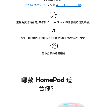
立即在线交流
(在
或致电
400-666-8800
。
新
窗
口
选择免费送货服务，或者到 Apple Store 零售店提取现货商品。
中
打
开)
购买 HomePod mini，Apple Music 免费试听三个月
脚
⁺
注
简单免费的退货服务
哪款 HomePod 适
合你？
进
一
步