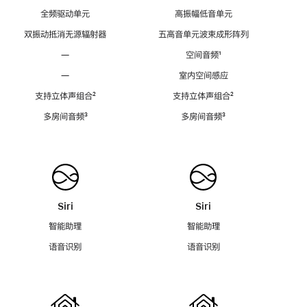
全频驱动单元
高振幅低音单元
双振动抵消无源辐射器
五高音单元波束成形阵列
—
空间音频
脚
¹
注
—
室内空间感应
支持立体声组合
脚
²
支持立体声组合
脚
²
注
注
多房间音频
脚
³
多房间音频
脚
³
注
注
Siri
Siri
智能助理
智能助理
语音识别
语音识别