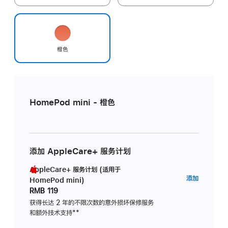
橙色
HomePod mini - 橙色
添加 AppleCare+ 服务计划
AppleCare+ 服务计划 (适用于
AppleC
添加
HomePod mini)
服
RMB 119
务
获得长达 2 年的不限次数的意外损坏保修服务
和额外技术支持
脚
**
计
注