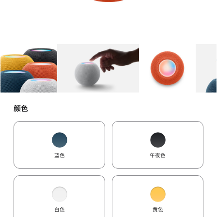
图库
图像
1
图库
图像
2
图库
图像
3
颜色
蓝色
午夜色
白色
黄色