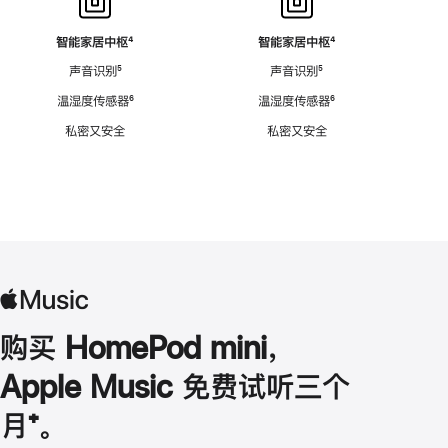
智能家居中枢
脚
⁴
智能家居中枢
脚
⁴
注
注
声音识别
脚
⁵
声音识别
脚
⁵
注
注
温湿度传感器
脚
⁶
温湿度传感器
脚
⁶
注
注
私密又安全
私密又安全
购买 HomePod mini，
Apple Music 免费试听三个
月
脚
⁺。