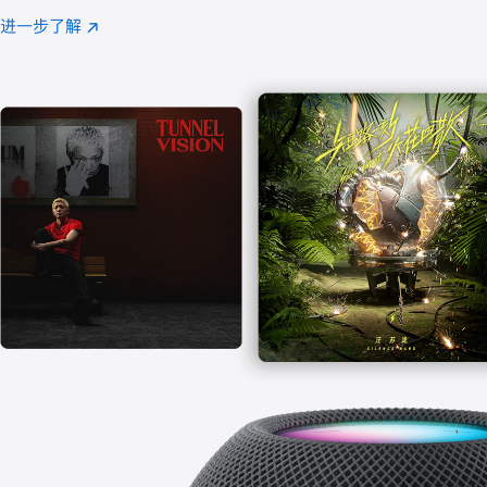
注
进一步了解
Apple
(在
Music
新
窗
口
中
打
开)