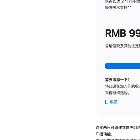
获得长达 2 年的不
额外技术支持
脚
**
注
RMB 9
含增值税及其他法定税费
需要考虑一下？
将此设备加入你的收
来再继续选购。
收藏
购买两只可组建立体声组
广播功能。