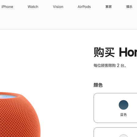
iPhone
Watch
Vision
AirPods
家居
娱乐
购买 Hom
每位顾客限购 2 台。
颜色
蓝色