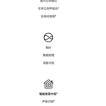
室内空间感应
支持立体声组合
脚
²
注
多房间音频
脚
³
注
Siri
智能助理
语音识别
智能家居中枢
脚
⁴
注
声音识别
脚
⁵