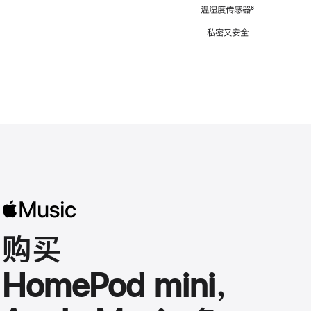
注
温湿度传感器
脚
⁶
注
私密又安全
购买
HomePod mini，