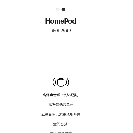
HomePod
RMB 2699
高保真音质，令人沉浸。
高振幅低音单元
五高音单元波束成形阵列
空间音频
脚
¹
注