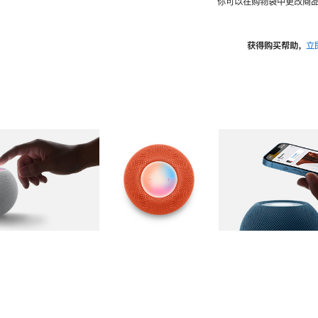
你可以在购物袋中更改商品
获得购买帮助，
立
图库
图像
2
图库
图像
3
图