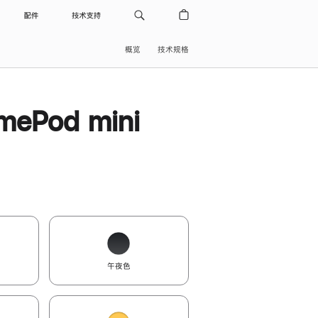
配件
技术支持
概览
技术规格
ePod mini
午夜色