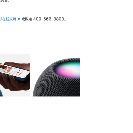
数量。
即在线交流
(在
或致电
400-666-8800。
新
窗
口
中
打
开)
库
图像
4
图库
图像
5