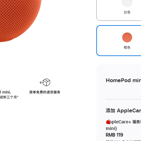
白色
橙色
HomePod min
 mini，
简单免费的退货服务
免费试听三个月
脚
⁺
注
添加 AppleCa
AppleCare+ 服
mini)
RMB 119