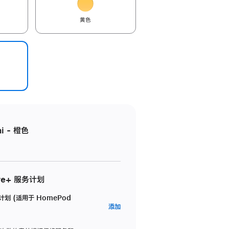
黄色
i - 橙色
re+ 服务计划
务计划 (适用于 HomePod
AppleCare+
添加
服