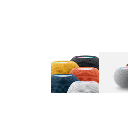
图库
图像
1