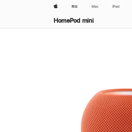
Apple
商店
Mac
iPad
HomePod mini
购
买
HomePod mini