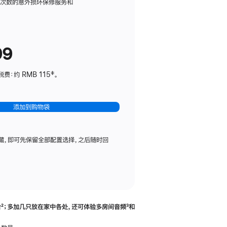
务
限次数的意外损坏保修服务和
计
划
(适
99
用
于
：约 RMB 115‡。
HomePod
mini)
添加到购物袋
藏，即可先保留全部配置选择，之后随时回
合
脚
²；多加几只放在家中各处，还可体验多‍房‍间音频
脚
³和
注
注