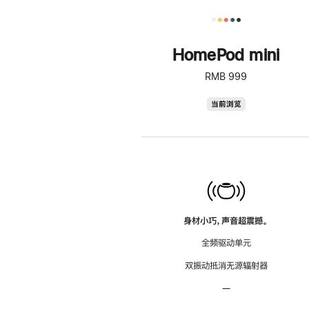
HomePod mini
RMB 999
HomePod
当前浏览
mini
身材小巧，声音超震撼。
全频驱动单元
双振动抵消无源辐射器
—