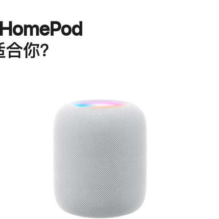
HomePod
适合你？
进
一
步
了
解
HomePod<