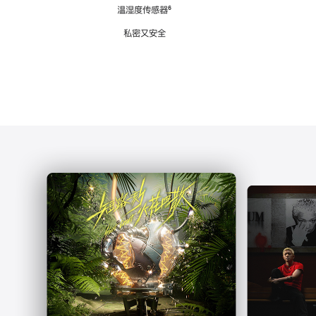
注
温湿度传感器
脚
⁶
注
私密又安全