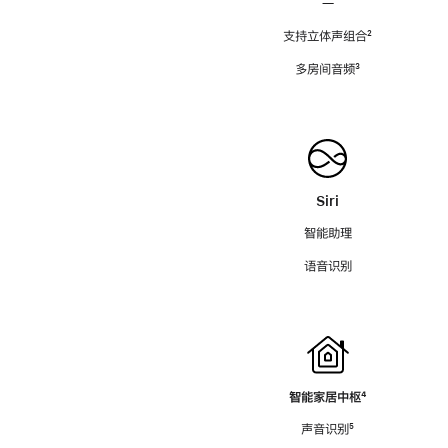
—
支持立体声组合
脚
²
注
多房间音频
脚
³
注
Siri
智能助理
语音识别
智能家居中枢
脚
⁴
注
声音识别
脚
⁵