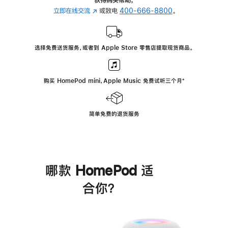
立即在线交流
(在
或致电
400-666-8800
。
新
窗
口
选择免费送货服务，或者到 Apple Store 零售店提取现货商品。
中
打
开)
购买 HomePod mini，Apple Music 免费试听三个月
脚
⁺
注
简单免费的退货服务
哪款 HomePod 适
合你？
进
一
步