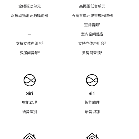
全频驱动单元
高振幅低音单元
双振动抵消无源辐射器
五高音单元波束成形阵列
—
空间音频
脚
¹
注
—
室内空间感应
支持立体声组合
脚
²
支持立体声组合
脚
²
注
注
多房间音频
脚
³
多房间音频
脚
³
注
注
Siri
Siri
智能助理
智能助理
语音识别
语音识别