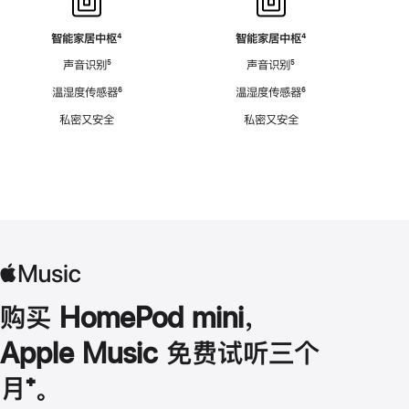
智能家居中枢
脚
⁴
智能家居中枢
脚
⁴
注
注
声音识别
脚
⁵
声音识别
脚
⁵
注
注
温湿度传感器
脚
⁶
温湿度传感器
脚
⁶
注
注
私密又安全
私密又安全
购买 HomePod mini，
Apple Music 免费试听三个
月
脚
⁺。