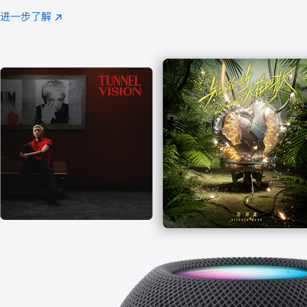
注
进一步了解
Apple
(在
Music
新
窗
口
中
打
开)