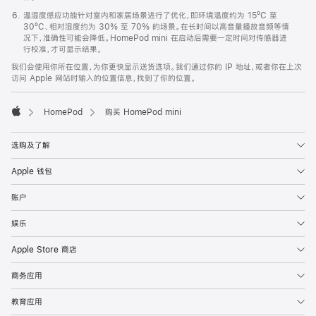
温湿度感应功能针对室内和家居场景进行了优化，即环境温度约为 15ºC 至
30ºC、相对湿度约为 30% 至 70% 的场景。在长时间以高音量播放音频等情
况下，准确性可能会降低。HomePod mini 在启动后需要一定时间对传感器进
行校准，才可显示结果。
我们会使用你所在位置，为你更快显示送货选项。我们通过你的 IP 地址，或者你在上次
访问 Apple 网站时输入的位置信息，找到了你的位置。
HomePod
购买 HomePod mini
Apple
选购及了解
Apple 钱包
账户
娱乐
Apple Store 商店
商务应用
教育应用