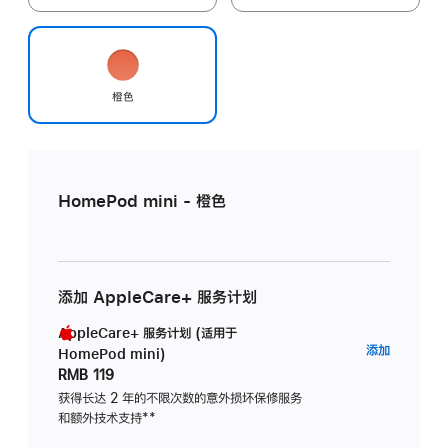
橙色
HomePod mini - 橙色
添加 AppleCare+ 服务计划
AppleCare+ 服务计划 (适用于
AppleC
添加
HomePod mini)
服
RMB 119
务
获得长达 2 年的不限次数的意外损坏保修服务
和额外技术支持
脚
**
计
注