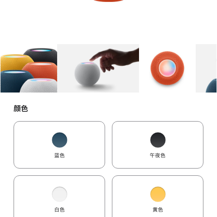
图库
图像
1
图库
图像
2
图库
图像
3
颜色
蓝色
午夜色
白色
黄色