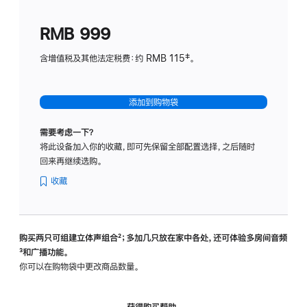
划
(适
RMB 999
用
于
含增值税及其他法定税费：约 RMB 115‡。
HomeP
mini)
添加到购物袋
需要考虑一下？
将此设备加入你的收藏，即可先保留全部配置选择，之后随时
回来再继续选购。
收藏
购买两只可组建立体声组合
脚
²；多加几只放在家中各处，还可体验多‍房‍间音频
脚
³和广播功能。
注
注
你可以在购物袋中更改商品数量。
获得购买帮助，