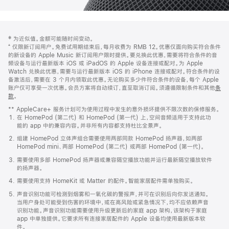
网
脚
‡ 为近似值。金额可能随时间变动。
注
页
⁺ 仅限新订阅用户。免费试用期结束后，每月收费为 RMB 12。优惠仅面向购买符合条件
页
的新设备的 Apple Music 新订阅用户限时提供。要兑换此优惠，需要将符合条件的音
频设备与运行最新版本 iOS 或 iPadOS 的 Apple 设备连接或配对。为 Apple
脚
Watch 兑换此优惠，需要与运行最新版本 iOS 的 iPhone 连接或配对。符合条件的设
备激活后，需要在 3 个月内领取此优惠。无论购买多少件符合条件的设备，每个 Apple
账户仅可享受一次优惠。会员方案将自动续订，直至取消订阅。须遵循限制条件和其他
条
款
。
(在
新
** AppleCare+ 服务计划可为使用过程中发生的意外损坏提供不限次数的保修服务。
窗
在 HomePod (第二代) 和 HomePod (第一代) 上，空间音频适用于支持此功
口
能的 app 中的兼容内容。并非所有内容都支持杜比全景声。
中
打
组建 HomePod 立体声组合需要使用两部同款 HomePod 扬声器，如两部
开)
HomePod mini、两部 HomePod (第二代) 或两部 HomePod (第一代)。
需要使用多部 HomePod 扬声器或兼容隔空播放功能并运行最新隔空播放软件
的扬声器。
需要使用支持 HomeKit 或 Matter 的配件。智能家居配件需单独购买。
声音识别功能可检测到烟雾和一氧化碳的警报声，并可在识别后向你发送通知。
当用户身处可能受到伤害的环境中，或在高风险或紧急情况下，均不应依赖声音
识别功能。声音识别功能需要使用升级更新后的家庭 app 架构，该架构于家庭
app 中单独提供。它要求所有连接家居配件的 Apple 设备均使用最新版本软
件。