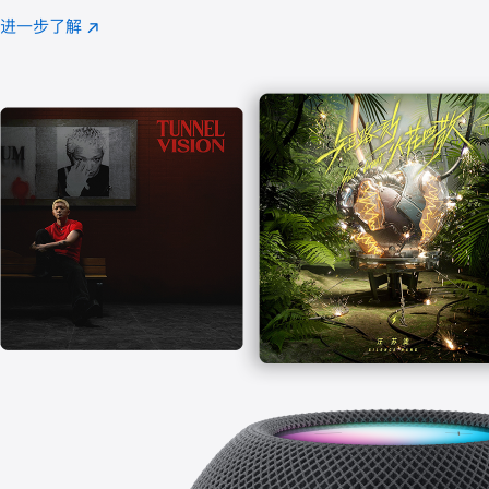
注
进一步了解
Apple
(在
Music
新
窗
口
中
打
开)