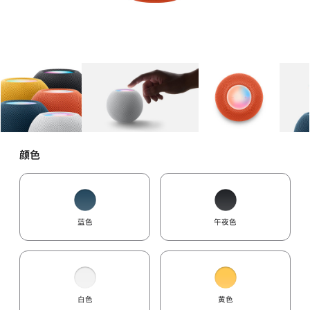
图库
图像
1
图库
图像
2
图库
图像
3
颜色
蓝色
午夜色
白色
黄色