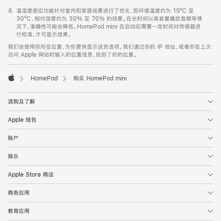
温湿度感应功能针对室内和家居场景进行了优化，即环境温度约为 15ºC 至
30ºC、相对湿度约为 30% 至 70% 的场景。在长时间以高音量播放音频等情
况下，准确性可能会降低。HomePod mini 在启动后需要一定时间对传感器进
行校准，才可显示结果。
我们会使用你所在位置，为你更快显示送货选项。我们通过你的 IP 地址，或者你在上次
访问 Apple 网站时输入的位置信息，找到了你的位置。
HomePod
购买 HomePod mini
Apple
选购及了解
Apple 钱包
账户
娱乐
Apple Store 商店
商务应用
教育应用