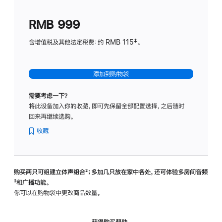
划
(适
RMB 999
用
于
含增值税及其他法定税费：约 RMB 115‡。
HomeP
mini)
添加到购物袋
需要考虑一下？
将此设备加入你的收藏，即可先保留全部配置选择，之后随时
回来再继续选购。
收藏
购买两只可组建立体声组合
脚
²；多加几只放在家中各处，还可体验多‍房‍间音频
脚
³和广播功能。
注
注
你可以在购物袋中更改商品数量。
获得购买帮助，