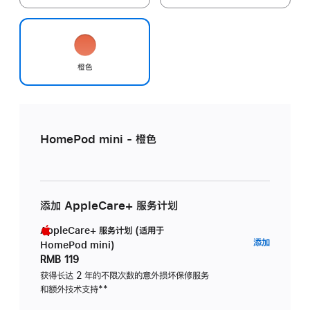
橙色
HomePod mini - 橙色
添加 AppleCare+ 服务计划
AppleCare+ 服务计划 (适用于
AppleC
添加
HomePod mini)
服
RMB 119
务
获得长达 2 年的不限次数的意外损坏保修服务
和额外技术支持
脚
**
计
注