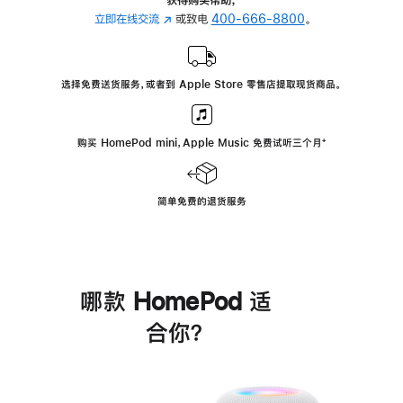
立即在线交流
(在
或致电
400-666-8800
。
新
窗
口
选择免费送货服务，或者到 Apple Store 零售店提取现货商品。
中
打
开)
购买 HomePod mini，Apple Music 免费试听三个月
脚
⁺
注
简单免费的退货服务
哪款 HomePod 适
合你？
进
一
步