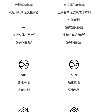
全频驱动单元
高振幅低音单元
双振动抵消无源辐射器
五高音单元波束成形阵列
—
空间音频
脚
¹
注
—
室内空间感应
支持立体声组合
脚
²
支持立体声组合
脚
²
注
注
多房间音频
脚
³
多房间音频
脚
³
注
注
Siri
Siri
智能助理
智能助理
语音识别
语音识别