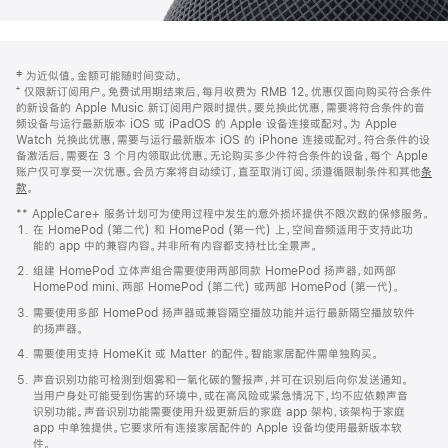
网
脚
‡ 为近似值。金额可能随时间变动。
注
页
⁺ 仅限新订阅用户。免费试用期结束后，每月收费为 RMB 12。优惠仅面向购买符合条件
页
的新设备的 Apple Music 新订阅用户限时提供。要兑换此优惠，需要将符合条件的音
频设备与运行最新版本 iOS 或 iPadOS 的 Apple 设备连接或配对。为 Apple
脚
Watch 兑换此优惠，需要与运行最新版本 iOS 的 iPhone 连接或配对。符合条件的设
备激活后，需要在 3 个月内领取此优惠。无论购买多少件符合条件的设备，每个 Apple
账户仅可享受一次优惠。会员方案将自动续订，直至取消订阅。须遵循限制条件和其他
条
款
。
(在
新
** AppleCare+ 服务计划可为使用过程中发生的意外损坏提供不限次数的保修服务。
窗
在 HomePod (第二代) 和 HomePod (第一代) 上，空间音频适用于支持此功
口
能的 app 中的兼容内容。并非所有内容都支持杜比全景声。
中
打
组建 HomePod 立体声组合需要使用两部同款 HomePod 扬声器，如两部
开)
HomePod mini、两部 HomePod (第二代) 或两部 HomePod (第一代)。
需要使用多部 HomePod 扬声器或兼容隔空播放功能并运行最新隔空播放软件
的扬声器。
需要使用支持 HomeKit 或 Matter 的配件。智能家居配件需单独购买。
声音识别功能可检测到烟雾和一氧化碳的警报声，并可在识别后向你发送通知。
当用户身处可能受到伤害的环境中，或在高风险或紧急情况下，均不应依赖声音
识别功能。声音识别功能需要使用升级更新后的家庭 app 架构，该架构于家庭
app 中单独提供。它要求所有连接家居配件的 Apple 设备均使用最新版本软
件。