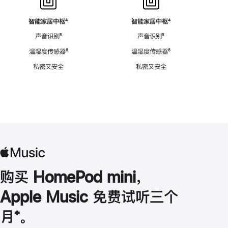
智能家居中枢
脚
⁴
智能家居中枢
脚
⁴
注
注
声音识别
脚
⁵
声音识别
脚
⁵
注
注
温湿度传感器
脚
⁶
温湿度传感器
脚
⁶
注
注
私密又安全
私密又安全
购买 HomePod mini，
Apple Music 免费试听三个
月
脚
⁺。