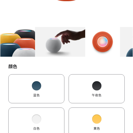
图库
图像
1
图库
图像
2
图库
图像
3
颜色
蓝色
午夜色
白色
黄色