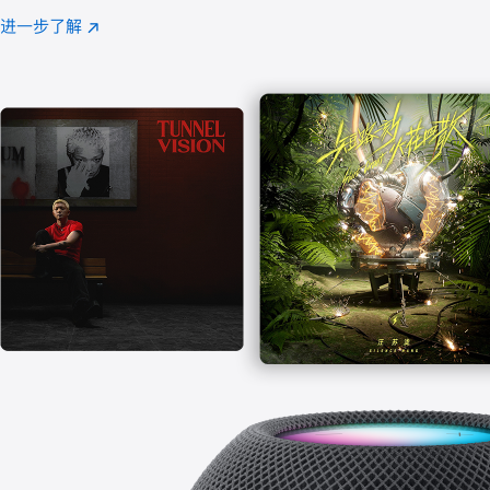
注
进一步了解
Apple
(在
Music
新
窗
口
中
打
开)