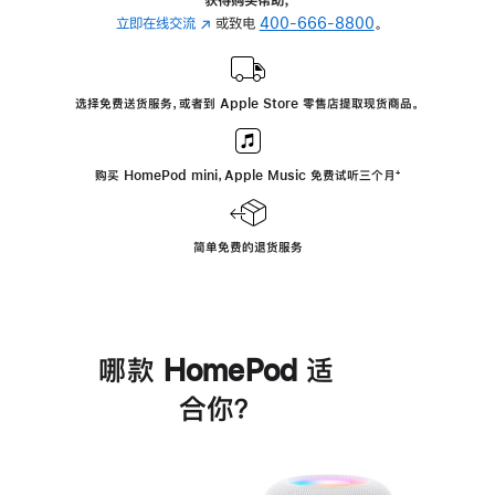
立即在线交流
(在
或致电
400-666-8800
。
新
窗
口
选择免费送货服务，或者到 Apple Store 零售店提取现货商品。
中
打
开)
购买 HomePod mini，Apple Music 免费试听三个月
脚
⁺
注
简单免费的退货服务
哪款 HomePod 适
合你？
进
一
步