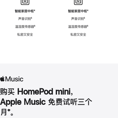
智能家居中枢
脚
⁴
智能家居中枢
脚
⁴
注
注
声音识别
脚
⁵
声音识别
脚
⁵
注
注
温湿度传感器
脚
⁶
温湿度传感器
脚
⁶
注
注
私密又安全
私密又安全
购买 HomePod mini，
Apple Music 免费试听三个
月
脚
⁺。