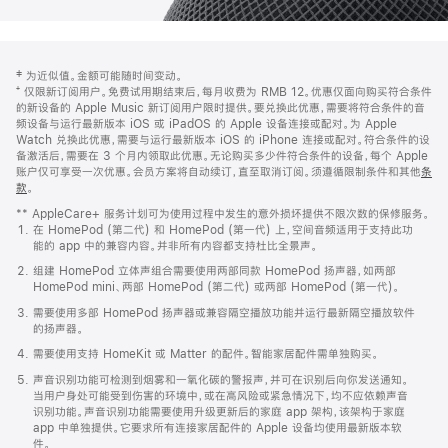
网
脚
‡ 为近似值。金额可能随时间变动。
注
页
⁺ 仅限新订阅用户。免费试用期结束后，每月收费为 RMB 12。优惠仅面向购买符合条件
页
的新设备的 Apple Music 新订阅用户限时提供。要兑换此优惠，需要将符合条件的音
频设备与运行最新版本 iOS 或 iPadOS 的 Apple 设备连接或配对。为 Apple
脚
Watch 兑换此优惠，需要与运行最新版本 iOS 的 iPhone 连接或配对。符合条件的设
备激活后，需要在 3 个月内领取此优惠。无论购买多少件符合条件的设备，每个 Apple
账户仅可享受一次优惠。会员方案将自动续订，直至取消订阅。须遵循限制条件和其他
条
款
。
(在
新
** AppleCare+ 服务计划可为使用过程中发生的意外损坏提供不限次数的保修服务。
窗
在 HomePod (第二代) 和 HomePod (第一代) 上，空间音频适用于支持此功
口
能的 app 中的兼容内容。并非所有内容都支持杜比全景声。
中
打
组建 HomePod 立体声组合需要使用两部同款 HomePod 扬声器，如两部
开)
HomePod mini、两部 HomePod (第二代) 或两部 HomePod (第一代)。
需要使用多部 HomePod 扬声器或兼容隔空播放功能并运行最新隔空播放软件
的扬声器。
需要使用支持 HomeKit 或 Matter 的配件。智能家居配件需单独购买。
声音识别功能可检测到烟雾和一氧化碳的警报声，并可在识别后向你发送通知。
当用户身处可能受到伤害的环境中，或在高风险或紧急情况下，均不应依赖声音
识别功能。声音识别功能需要使用升级更新后的家庭 app 架构，该架构于家庭
app 中单独提供。它要求所有连接家居配件的 Apple 设备均使用最新版本软
件。