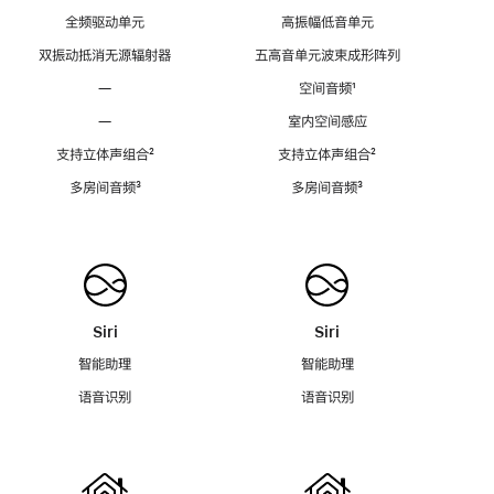
全频驱动单元
高振幅低音单元
双振动抵消无源辐射器
五高音单元波束成形阵列
—
空间音频
脚
¹
注
—
室内空间感应
支持立体声组合
脚
²
支持立体声组合
脚
²
注
注
多房间音频
脚
³
多房间音频
脚
³
注
注
Siri
Siri
智能助理
智能助理
语音识别
语音识别