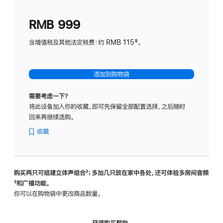
划
(适
RMB 999
用
于
含增值税及其他法定税费：约 RMB 115‡。
HomeP
mini)
添加到购物袋
需要考虑一下？
将此设备加入你的收藏，即可先保留全部配置选择，之后随时
回来再继续选购。
收藏
购买两只可组建立体声组合
脚
²；多加几只放在家中各处，还可体验多‍房‍间音频
脚
³和广播功能。
注
注
你可以在购物袋中更改商品数量。
获得购买帮助，