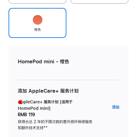
橙色
HomePod mini - 橙色
添加 AppleCare+ 服务计划
AppleCare+ 服务计划 (适用于
AppleC
添加
HomePod mini)
服
RMB 119
务
获得长达 2 年的不限次数的意外损坏保修服务
和额外技术支持
脚
**
计
注