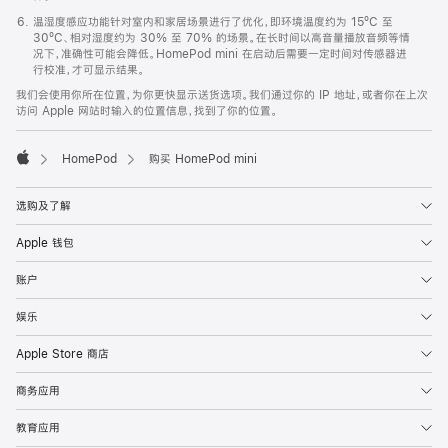
温湿度感应功能针对室内和家居场景进行了优化，即环境温度约为 15ºC 至
30ºC、相对湿度约为 30% 至 70% 的场景。在长时间以高音量播放音频等情
况下，准确性可能会降低。HomePod mini 在启动后需要一定时间对传感器进
行校准，才可显示结果。
我们会使用你所在位置，为你更快显示送货选项。我们通过你的 IP 地址，或者你在上次
访问 Apple 网站时输入的位置信息，找到了你的位置。
HomePod
购买 HomePod mini
Apple
选购及了解
Apple 钱包
账户
娱乐
Apple Store 商店
商务应用
教育应用