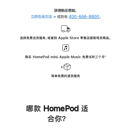
获得购买帮助，
立即在线交流
(在
或致电
400-666-8800
。
新
窗
口
选择免费送货服务，或者到 Apple Store 零售店提取现货商品。
中
打
开)
购买 HomePod mini，Apple Music 免费试听三个月
脚
⁺
注
简单免费的退货服务
哪款 HomePod 适
合你？
进