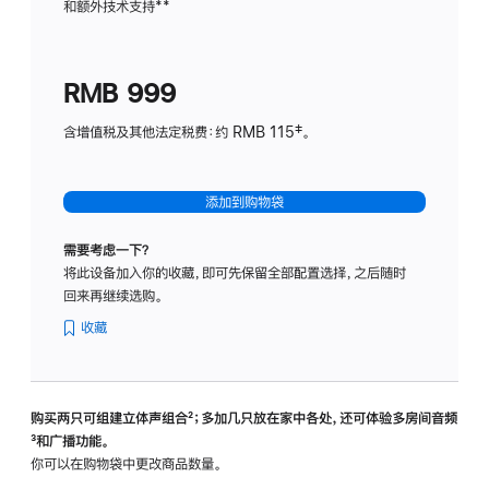
和额外技术支持
脚
**
计
注
划
(适
RMB 999
用
于
含增值税及其他法定税费：约 RMB 115‡。
HomeP
mini)
添加到购物袋
需要考虑一下？
将此设备加入你的收藏，即可先保留全部配置选择，之后随时
回来再继续选购。
收藏
购买两只可组建立体声组合
脚
²；多加几只放在家中各处，还可体验多‍房‍间音频
脚
³和广播功能。
注
注
你可以在购物袋中更改商品数量。