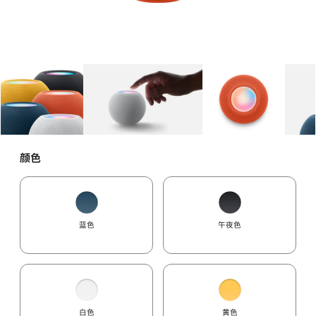
图库
图像
1
图库
图像
2
图库
图像
3
颜色
蓝色
午夜色
白色
黄色