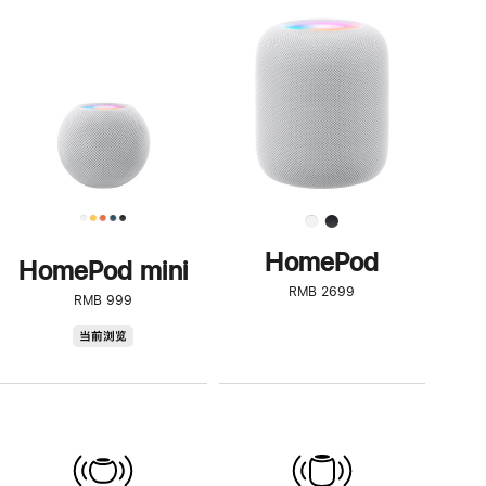
一
步
了
解
HomePod<
HomePod
HomePod mini
RMB 2699
RMB 999
HomePod
当前浏览
mini