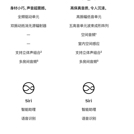
身材小巧，声音超震撼。
高保真音质，令人沉浸。
全频驱动单元
高振幅低音单元
双振动抵消无源辐射器
五高音单元波束成形阵列
—
空间音频
脚
¹
注
—
室内空间感应
支持立体声组合
脚
²
支持立体声组合
脚
²
注
注
多房间音频
脚
³
多房间音频
脚
³
注
注
Siri
Siri
智能助理
智能助理
语音识别
语音识别