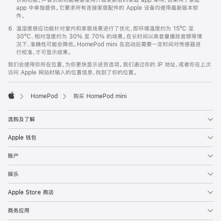
app 中单独提供。它要求所有连接家居配件的 Apple 设备均使用最新版本软
件。
温湿度感应功能针对室内和家居场景进行了优化，即环境温度约为 15ºC 至
30ºC、相对湿度约为 30% 至 70% 的场景。在长时间以高音量播放音频等情
况下，准确性可能会降低。HomePod mini 在启动后需要一定时间对传感器进
行校准，才可显示结果。
我们会使用你所在位置，为你更快显示送货选项。我们通过你的 IP 地址，或者你在上次
访问 Apple 网站时输入的位置信息，找到了你的位置。
HomePod
购买 HomePod mini
Apple
选购及了解
Apple 钱包
账户
娱乐
Apple Store 商店
商务应用