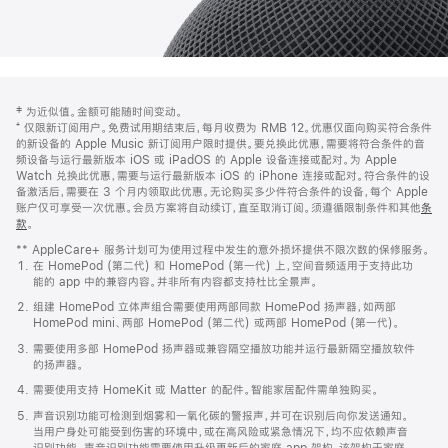
网
脚
‡ 为近似值。金额可能随时间变动。
注
页
⁺ 仅限新订阅用户。免费试用期结束后，每月收费为 RMB 12。优惠仅面向购买符合条件
页
的新设备的 Apple Music 新订阅用户限时提供。要兑换此优惠，需要将符合条件的音
频设备与运行最新版本 iOS 或 iPadOS 的 Apple 设备连接或配对。为 Apple
脚
Watch 兑换此优惠，需要与运行最新版本 iOS 的 iPhone 连接或配对。符合条件的设
备激活后，需要在 3 个月内领取此优惠。无论购买多少件符合条件的设备，每个 Apple
账户仅可享受一次优惠。会员方案将自动续订，直至取消订阅。须遵循限制条件和其他
条
款
。
(在
新
** AppleCare+ 服务计划可为使用过程中发生的意外损坏提供不限次数的保修服务。
窗
在 HomePod (第二代) 和 HomePod (第一代) 上，空间音频适用于支持此功
口
能的 app 中的兼容内容。并非所有内容都支持杜比全景声。
中
打
组建 HomePod 立体声组合需要使用两部同款 HomePod 扬声器，如两部
开)
HomePod mini、两部 HomePod (第二代) 或两部 HomePod (第一代)。
需要使用多部 HomePod 扬声器或兼容隔空播放功能并运行最新隔空播放软件
的扬声器。
需要使用支持 HomeKit 或 Matter 的配件。智能家居配件需单独购买。
声音识别功能可检测到烟雾和一氧化碳的警报声，并可在识别后向你发送通知。
当用户身处可能受到伤害的环境中，或在高风险或紧急情况下，均不应依赖声音
识别功能。声音识别功能需要使用升级更新后的家庭 app 架构，该架构于家庭