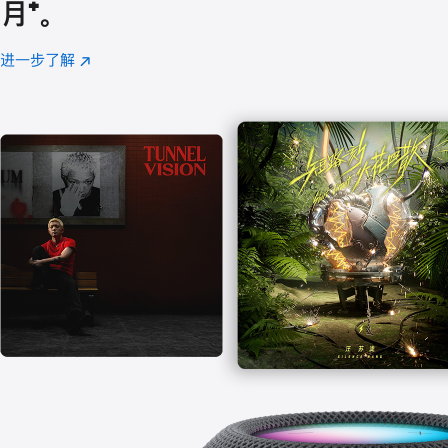
月
脚
⁺。
注
进一步了解
Apple
(在
Music
新
窗
口
中
打
开)