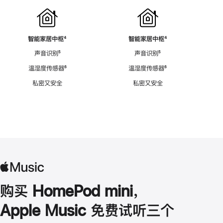
智能家居中枢
脚
⁴
智能家居中枢
脚
⁴
注
注
声音识别
脚
⁵
声音识别
脚
⁵
注
注
温湿度传感器
脚
⁶
温湿度传感器
脚
⁶
注
注
私密又安全
私密又安全
购买 HomePod mini，
Apple Music 免费试听三个