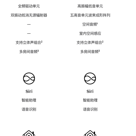
全频驱动单元
高振幅低音单元
双振动抵消无源辐射器
五高音单元波束成形阵列
—
空间音频
脚
¹
注
—
室内空间感应
支持立体声组合
脚
²
支持立体声组合
脚
²
注
注
多房间音频
脚
³
多房间音频
脚
³
注
注
Siri
Siri
智能助理
智能助理
语音识别
语音识别