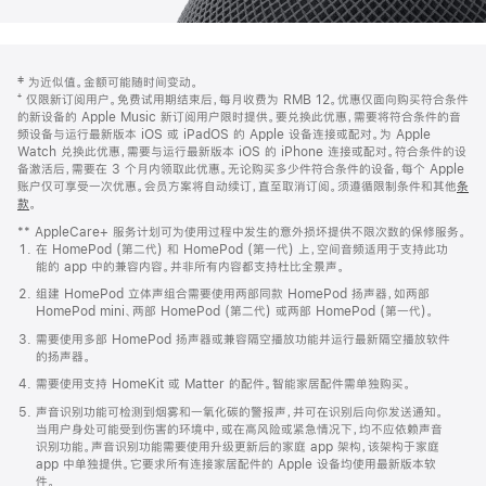
网
脚
‡ 为近似值。金额可能随时间变动。
注
页
⁺ 仅限新订阅用户。免费试用期结束后，每月收费为 RMB 12。优惠仅面向购买符合条件
页
的新设备的 Apple Music 新订阅用户限时提供。要兑换此优惠，需要将符合条件的音
频设备与运行最新版本 iOS 或 iPadOS 的 Apple 设备连接或配对。为 Apple
脚
Watch 兑换此优惠，需要与运行最新版本 iOS 的 iPhone 连接或配对。符合条件的设
备激活后，需要在 3 个月内领取此优惠。无论购买多少件符合条件的设备，每个 Apple
账户仅可享受一次优惠。会员方案将自动续订，直至取消订阅。须遵循限制条件和其他
条
款
。
(在
新
** AppleCare+ 服务计划可为使用过程中发生的意外损坏提供不限次数的保修服务。
窗
在 HomePod (第二代) 和 HomePod (第一代) 上，空间音频适用于支持此功
口
能的 app 中的兼容内容。并非所有内容都支持杜比全景声。
中
打
组建 HomePod 立体声组合需要使用两部同款 HomePod 扬声器，如两部
开)
HomePod mini、两部 HomePod (第二代) 或两部 HomePod (第一代)。
需要使用多部 HomePod 扬声器或兼容隔空播放功能并运行最新隔空播放软件
的扬声器。
需要使用支持 HomeKit 或 Matter 的配件。智能家居配件需单独购买。
声音识别功能可检测到烟雾和一氧化碳的警报声，并可在识别后向你发送通知。
当用户身处可能受到伤害的环境中，或在高风险或紧急情况下，均不应依赖声音
识别功能。声音识别功能需要使用升级更新后的家庭 app 架构，该架构于家庭
app 中单独提供。它要求所有连接家居配件的 Apple 设备均使用最新版本软
件。