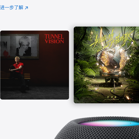
注
进一步了解
Apple
(在
Music
新
窗
口
中
打
开)