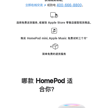
立即在线交流
(在
或致电
400-666-8800
。
新
窗
口
选择免费送货服务，或者到 Apple Store 零售店提取现货商品。
中
打
开)
购买 HomePod mini，Apple Music 免费试听三个月
脚
⁺
注
简单免费的退货服务
哪款 HomePod 适
合你？
进
一
步