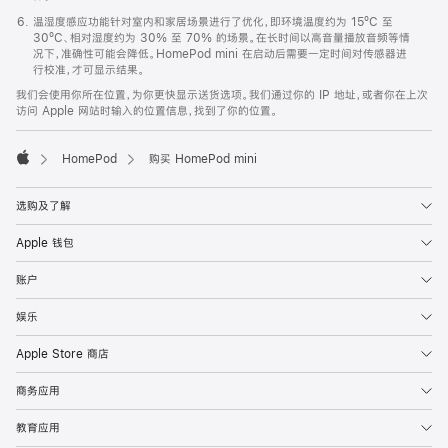
温湿度感应功能针对室内和家居场景进行了优化，即环境温度约为 15ºC 至
30ºC、相对湿度约为 30% 至 70% 的场景。在长时间以高音量播放音频等情
况下，准确性可能会降低。HomePod mini 在启动后需要一定时间对传感器进
行校准，才可显示结果。
我们会使用你所在位置，为你更快显示送货选项。我们通过你的 IP 地址，或者你在上次
访问 Apple 网站时输入的位置信息，找到了你的位置。
HomePod
购买 HomePod mini
Apple
选购及了解
Apple 钱包
账户
娱乐
Apple Store 商店
商务应用
教育应用