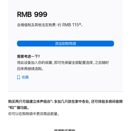
划
(适
RMB 999
用
于
含增值税及其他法定税费：约 RMB 115‡。
HomeP
mini)
添加到购物袋
需要考虑一下？
将此设备加入你的收藏，即可先保留全部配置选择，之后随时
回来再继续选购。
收藏
购买两只可组建立体声组合
脚
²；多加几只放在家中各处，还可体验多‍房‍间音频
脚
³和广播功能。
注
注
你可以在购物袋中更改商品数量。
获得购买帮助，