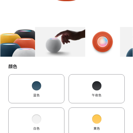
图库
图像
1
图库
图像
2
图库
图像
3
颜色
蓝色
午夜色
白色
黄色