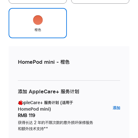
橙色
HomePod mini - 橙色
添加 AppleCare+ 服务计划
AppleCare+ 服务计划 (适用于
AppleC
添加
HomePod mini)
服
RMB 119
务
获得长达 2 年的不限次数的意外损坏保修服务
和额外技术支持
脚
**
计
注