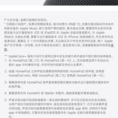
网
脚
‡ 为近似值。金额可能随时间变动。
注
页
⁺ 仅限新订阅用户。免费试用期结束后，每月收费为 RMB 12。优惠仅面向购买符合条件
页
的新设备的 Apple Music 新订阅用户限时提供。要兑换此优惠，需要将符合条件的音
频设备与运行最新版本 iOS 或 iPadOS 的 Apple 设备连接或配对。为 Apple
脚
Watch 兑换此优惠，需要与运行最新版本 iOS 的 iPhone 连接或配对。符合条件的设
备激活后，需要在 3 个月内领取此优惠。无论购买多少件符合条件的设备，每个 Apple
账户仅可享受一次优惠。会员方案将自动续订，直至取消订阅。须遵循限制条件和其他
条
款
。
(在
新
** AppleCare+ 服务计划可为使用过程中发生的意外损坏提供不限次数的保修服务。
窗
在 HomePod (第二代) 和 HomePod (第一代) 上，空间音频适用于支持此功
口
能的 app 中的兼容内容。并非所有内容都支持杜比全景声。
中
打
组建 HomePod 立体声组合需要使用两部同款 HomePod 扬声器，如两部
开)
HomePod mini、两部 HomePod (第二代) 或两部 HomePod (第一代)。
需要使用多部 HomePod 扬声器或兼容隔空播放功能并运行最新隔空播放软件
的扬声器。
需要使用支持 HomeKit 或 Matter 的配件。智能家居配件需单独购买。
声音识别功能可检测到烟雾和一氧化碳的警报声，并可在识别后向你发送通知。
当用户身处可能受到伤害的环境中，或在高风险或紧急情况下，均不应依赖声音
识别功能。声音识别功能需要使用升级更新后的家庭 app 架构，该架构于家庭
app 中单独提供。它要求所有连接家居配件的 Apple 设备均使用最新版本软
件。