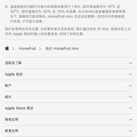
温湿度感应功能针对室内和家居场景进行了优化，即环境温度约为 15ºC 至
30ºC、相对湿度约为 30% 至 70% 的场景。在长时间以高音量播放音频等情
况下，准确性可能会降低。HomePod mini 在启动后需要一定时间对传感器进
行校准，才可显示结果。
我们会使用你所在位置，为你更快显示送货选项。我们通过你的 IP 地址，或者你在上次
访问 Apple 网站时输入的位置信息，找到了你的位置。
HomePod
购买 HomePod mini
Apple
选购及了解
Apple 钱包
账户
娱乐
Apple Store 商店
商务应用
教育应用