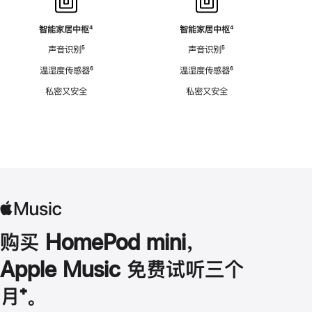
智能家居中枢
脚
⁴
智能家居中枢
脚
⁴
注
注
声音识别
脚
⁵
声音识别
脚
⁵
注
注
温湿度传感器
脚
⁶
温湿度传感器
脚
⁶
注
注
私密又安全
私密又安全
购买 HomePod mini，
Apple Music 免费试听三个
月
脚
⁺。