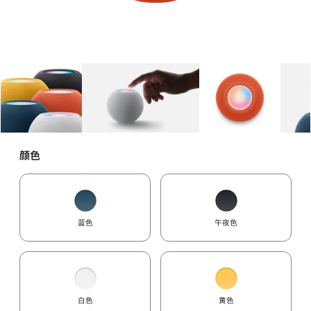
图库
图像
1
图库
图像
2
图库
图像
3
颜色
蓝色
午夜色
白色
黄色