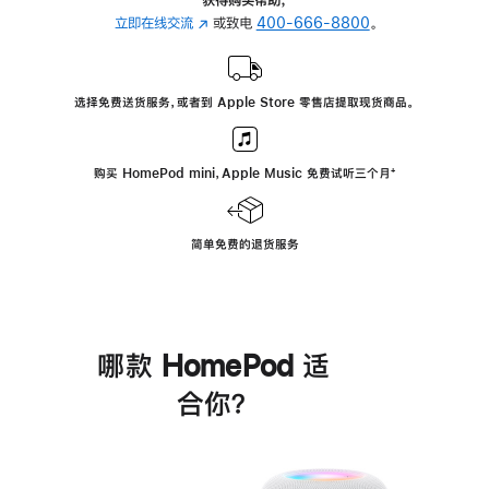
立即在线交流
(在
或致电
400-666-8800
。
新
窗
口
选择免费送货服务，或者到 Apple Store 零售店提取现货商品。
中
打
开)
购买 HomePod mini，Apple Music 免费试听三个月
脚
⁺
注
简单免费的退货服务
哪款 HomePod 适
合你？
进
一
步