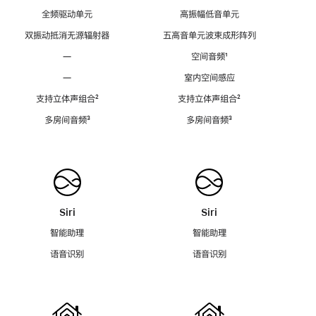
全频驱动单元
高振幅低音单元
双振动抵消无源辐射器
五高音单元波束成形阵列
—
空间音频
脚
¹
注
—
室内空间感应
支持立体声组合
脚
²
支持立体声组合
脚
²
注
注
多房间音频
脚
³
多房间音频
脚
³
注
注
Siri
Siri
智能助理
智能助理
语音识别
语音识别