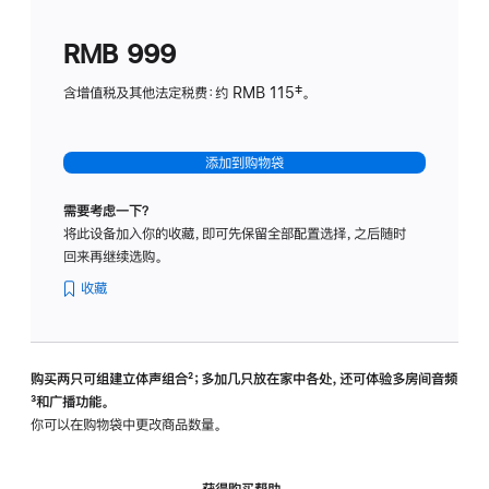
划
(适
RMB 999
用
于
含增值税及其他法定税费：约 RMB 115‡。
HomeP
mini)
添加到购物袋
需要考虑一下？
将此设备加入你的收藏，即可先保留全部配置选择，之后随时
回来再继续选购。
收藏
购买两只可组建立体声组合
脚
²；多加几只放在家中各处，还可体验多‍房‍间音频
脚
³和广播功能。
注
注
你可以在购物袋中更改商品数量。
获得购买帮助，