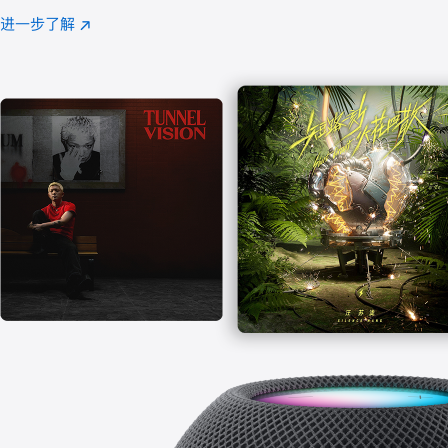
注
进一步了解
Apple
(在
Music
新
窗
口
中
打
开)