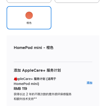
橙色
HomePod mini - 橙色
添加 AppleCare+ 服务计划
AppleCare+ 服务计划 (适用于
AppleC
添加
HomePod mini)
服
RMB 119
务
获得长达 2 年的不限次数的意外损坏保修服务
和额外技术支持
脚
**
计
注