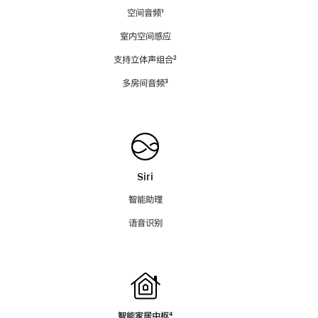
空间音频
脚
¹
注
室内空间感应
支持立体声组合
脚
²
注
多房间音频
脚
³
注
Siri
智能助理
语音识别
智能家居中枢
脚
⁴