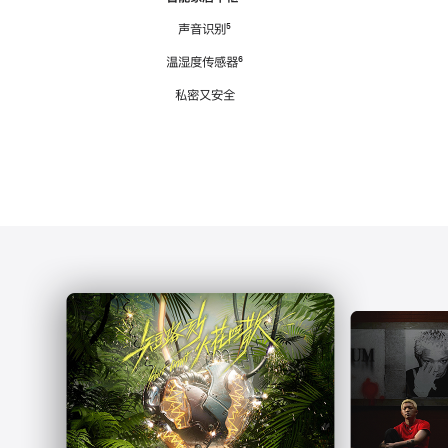
注
声音识别
脚
⁵
注
温湿度传感器
脚
⁶
注
私密又安全