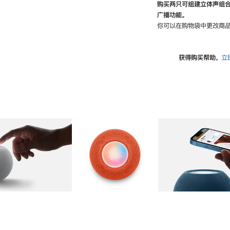
购买两只可组建立体声组
广播功能。
你可以在购物袋中更改商品
获得购买帮助，
立
图库
图像
2
图库
图像
3
图