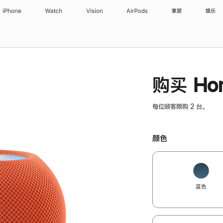
iPhone
Watch
Vision
AirPods
家居
娱乐
购买 Hom
每位顾客限购 2 台。
颜色
蓝色