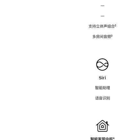
—
—
支持立体声组合
脚
²
注
多房间音频
脚
³
注
Siri
智能助理
语音识别
智能家居中枢
脚
⁴