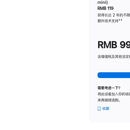
mini)
RMB 119
获得长达 2 年的不
额外技术支持
脚
**
注
RMB 9
含增值税及其他法定税费
需要考虑一下？
将此设备加入你的收
来再继续选购。
收藏