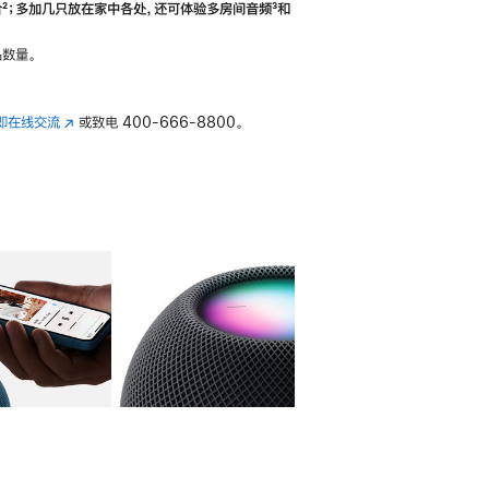
合
脚
²；多加几只放在家中各处，还可体验多‍房‍间音频
脚
³和
注
注
数量。
即在线交流
(在
或致电
400-666-8800。
新
窗
口
中
打
开)
库
图像
4
图库
图像
5