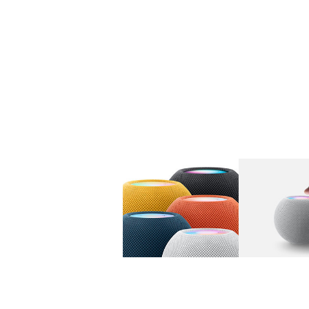
图库
图像
1