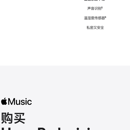
注
声音识别
脚
⁵
注
温湿度传感器
脚
⁶
注
私密又安全
购买