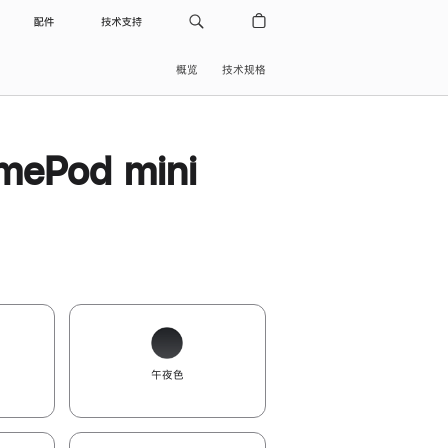
配件
技术支持
概览
技术规格
ePod mini
午夜色