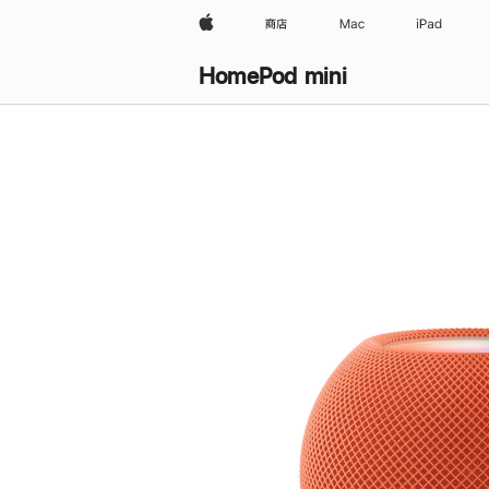
Apple
商店
Mac
iPad
HomePod mini
购
买
HomePod mini