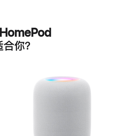
HomePod
适合你？
进
一
步
了
解
HomePod<