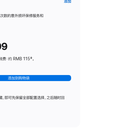
AppleCare+
添加
服
务
限次数的意外损坏保修服务和
计
划
(适
99
用
于
：约 RMB 115‡。
HomePod
mini)
添加到购物袋
藏，即可先保留全部配置选择，之后随时回