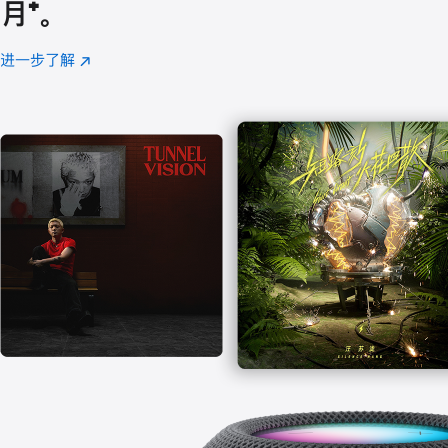
月
脚
⁺。
注
进一步了解
Apple
(在
Music
新
窗
口
中
打
开)