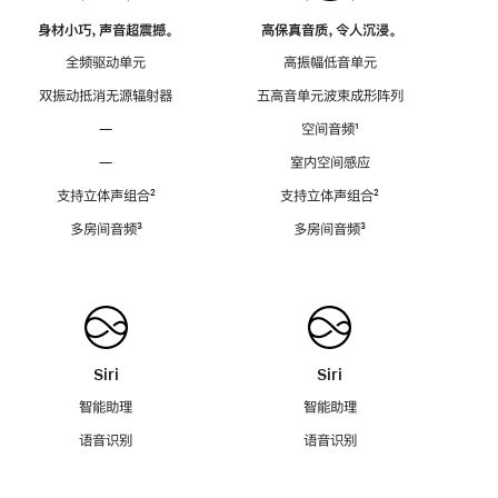
身材小巧，声音超震撼。
高保真音质，令人沉浸。
全频驱动单元
高振幅低音单元
双振动抵消无源辐射器
五高音单元波束成形阵列
—
空间音频
脚
¹
注
—
室内空间感应
支持立体声组合
脚
²
支持立体声组合
脚
²
注
注
多房间音频
脚
³
多房间音频
脚
³
注
注
Siri
Siri
智能助理
智能助理
语音识别
语音识别