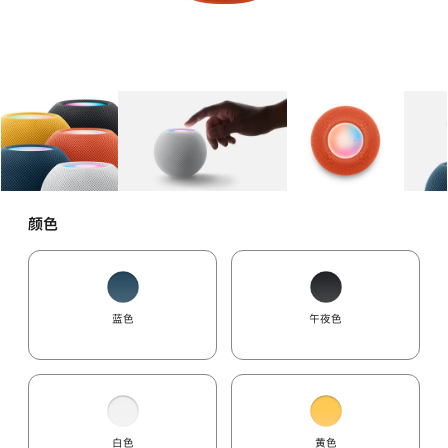
图库
图像
1
图库
图像
2
图库
图像
3
颜色
蓝色
午夜色
白色
黄色