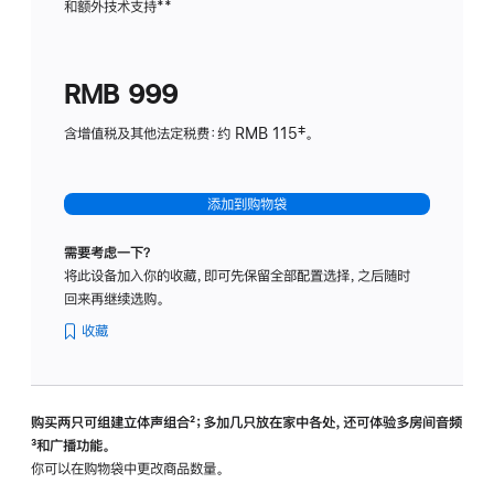
和额外技术支持
脚
**
计
注
划
(适
RMB 999
用
于
含增值税及其他法定税费：约 RMB 115‡。
HomeP
mini)
添加到购物袋
需要考虑一下？
将此设备加入你的收藏，即可先保留全部配置选择，之后随时
回来再继续选购。
收藏
购买两只可组建立体声组合
脚
²；多加几只放在家中各处，还可体验多‍房‍间音频
脚
³和广播功能。
注
注
你可以在购物袋中更改商品数量。