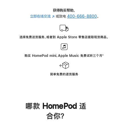
获得购买帮助，
立即在线交流
(在
或致电
400-666-8800
。
新
窗
口
选择免费送货服务，或者到 Apple Store 零售店提取现货商品。
中
打
开)
购买 HomePod mini，Apple Music 免费试听三个月
脚
⁺
注
简单免费的退货服务
哪款 HomePod 适
合你？
进