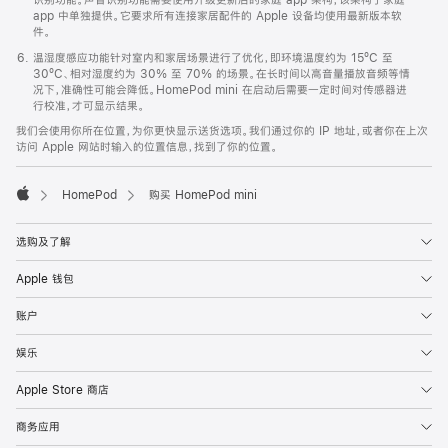
app 中单独提供。它要求所有连接家居配件的 Apple 设备均使用最新版本软
件。
温湿度感应功能针对室内和家居场景进行了优化，即环境温度约为 15ºC 至
30ºC、相对湿度约为 30% 至 70% 的场景。在长时间以高音量播放音频等情
况下，准确性可能会降低。HomePod mini 在启动后需要一定时间对传感器进
行校准，才可显示结果。
我们会使用你所在位置，为你更快显示送货选项。我们通过你的 IP 地址，或者你在上次
访问 Apple 网站时输入的位置信息，找到了你的位置。
HomePod
购买 HomePod mini
Apple
选购及了解
Apple 钱包
账户
娱乐
Apple Store 商店
商务应用