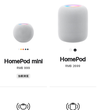
一
步
了
解
HomePod<
HomePod
HomePod mini
RMB 2699
RMB 999
HomePod
当前浏览
mini