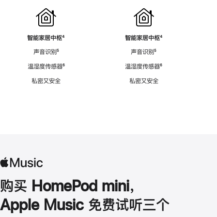
智能家居中枢
脚
⁴
智能家居中枢
脚
⁴
注
注
声音识别
脚
⁵
声音识别
脚
⁵
注
注
温湿度传感器
脚
⁶
温湿度传感器
脚
⁶
注
注
私密又安全
私密又安全
购买 HomePod mini，
Apple Music 免费试听三个