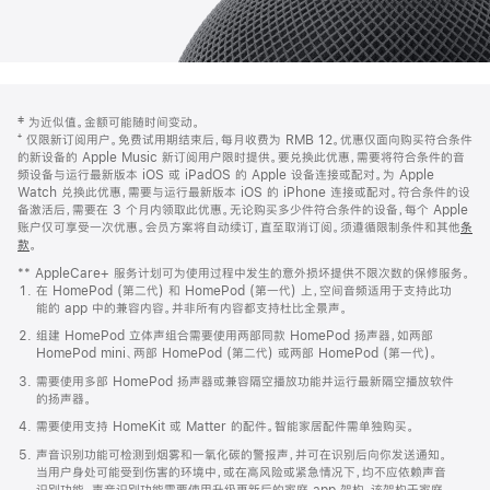
网
脚
‡ 为近似值。金额可能随时间变动。
注
页
⁺ 仅限新订阅用户。免费试用期结束后，每月收费为 RMB 12。优惠仅面向购买符合条件
页
的新设备的 Apple Music 新订阅用户限时提供。要兑换此优惠，需要将符合条件的音
频设备与运行最新版本 iOS 或 iPadOS 的 Apple 设备连接或配对。为 Apple
脚
Watch 兑换此优惠，需要与运行最新版本 iOS 的 iPhone 连接或配对。符合条件的设
备激活后，需要在 3 个月内领取此优惠。无论购买多少件符合条件的设备，每个 Apple
账户仅可享受一次优惠。会员方案将自动续订，直至取消订阅。须遵循限制条件和其他
条
款
。
(在
新
** AppleCare+ 服务计划可为使用过程中发生的意外损坏提供不限次数的保修服务。
窗
在 HomePod (第二代) 和 HomePod (第一代) 上，空间音频适用于支持此功
口
能的 app 中的兼容内容。并非所有内容都支持杜比全景声。
中
打
组建 HomePod 立体声组合需要使用两部同款 HomePod 扬声器，如两部
开)
HomePod mini、两部 HomePod (第二代) 或两部 HomePod (第一代)。
需要使用多部 HomePod 扬声器或兼容隔空播放功能并运行最新隔空播放软件
的扬声器。
需要使用支持 HomeKit 或 Matter 的配件。智能家居配件需单独购买。
声音识别功能可检测到烟雾和一氧化碳的警报声，并可在识别后向你发送通知。
当用户身处可能受到伤害的环境中，或在高风险或紧急情况下，均不应依赖声音
识别功能。声音识别功能需要使用升级更新后的家庭 app 架构，该架构于家庭