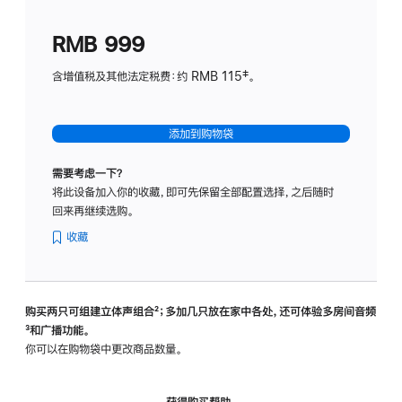
划
(适
RMB 999
用
于
含增值税及其他法定税费：约 RMB 115‡。
HomeP
mini)
添加到购物袋
需要考虑一下？
将此设备加入你的收藏，即可先保留全部配置选择，之后随时
回来再继续选购。
收藏
购买两只可组建立体声组合
脚
²；多加几只放在家中各处，还可体验多‍房‍间音频
脚
³和广播功能。
注
注
你可以在购物袋中更改商品数量。
获得购买帮助，