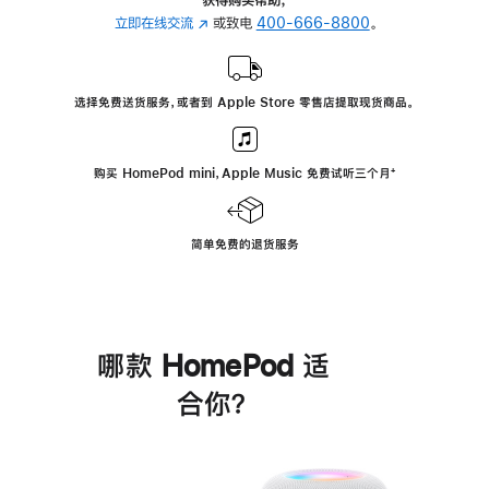
立即在线交流
(在
或致电
400-666-8800
。
新
窗
口
选择免费送货服务，或者到 Apple Store 零售店提取现货商品。
中
打
开)
购买 HomePod mini，Apple Music 免费试听三个月
脚
⁺
注
简单免费的退货服务
哪款 HomePod 适
合你？
进
一
步