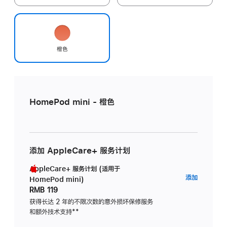
橙色
HomePod mini - 橙色
添加 AppleCare+ 服务计划
AppleCare+ 服务计划 (适用于
AppleC
添加
HomePod mini)
服
RMB 119
务
获得长达 2 年的不限次数的意外损坏保修服务
和额外技术支持
脚
**
计
注