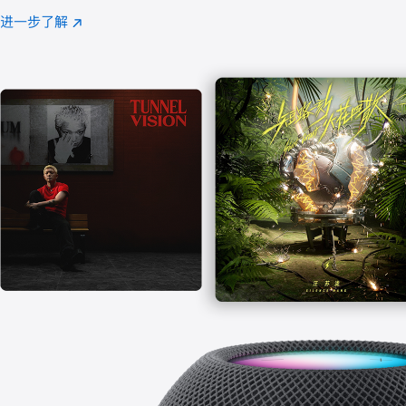
注
进一步了解
Apple
(在
Music
新
窗
口
中
打
开)