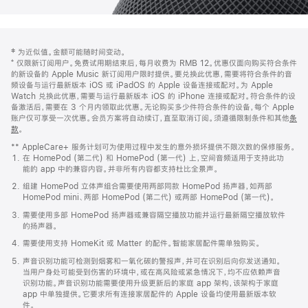
网
脚
‡ 为近似值。金额可能随时间变动。
注
页
⁺ 仅限新订阅用户。免费试用期结束后，每月收费为 RMB 12。优惠仅面向购买符合条件
页
的新设备的 Apple Music 新订阅用户限时提供。要兑换此优惠，需要将符合条件的音
频设备与运行最新版本 iOS 或 iPadOS 的 Apple 设备连接或配对。为 Apple
脚
Watch 兑换此优惠，需要与运行最新版本 iOS 的 iPhone 连接或配对。符合条件的设
备激活后，需要在 3 个月内领取此优惠。无论购买多少件符合条件的设备，每个 Apple
账户仅可享受一次优惠。会员方案将自动续订，直至取消订阅。须遵循限制条件和其他
条
款
。
(在
新
** AppleCare+ 服务计划可为使用过程中发生的意外损坏提供不限次数的保修服务。
窗
在 HomePod (第二代) 和 HomePod (第一代) 上，空间音频适用于支持此功
口
能的 app 中的兼容内容。并非所有内容都支持杜比全景声。
中
打
组建 HomePod 立体声组合需要使用两部同款 HomePod 扬声器，如两部
开)
HomePod mini、两部 HomePod (第二代) 或两部 HomePod (第一代)。
需要使用多部 HomePod 扬声器或兼容隔空播放功能并运行最新隔空播放软件
的扬声器。
需要使用支持 HomeKit 或 Matter 的配件。智能家居配件需单独购买。
声音识别功能可检测到烟雾和一氧化碳的警报声，并可在识别后向你发送通知。
当用户身处可能受到伤害的环境中，或在高风险或紧急情况下，均不应依赖声音
识别功能。声音识别功能需要使用升级更新后的家庭 app 架构，该架构于家庭
app 中单独提供。它要求所有连接家居配件的 Apple 设备均使用最新版本软
件。