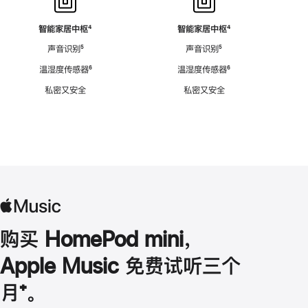
智能家居中枢
脚
⁴
智能家居中枢
脚
⁴
注
注
声音识别
脚
⁵
声音识别
脚
⁵
注
注
温湿度传感器
脚
⁶
温湿度传感器
脚
⁶
注
注
私密又安全
私密又安全
购买 HomePod mini，
Apple Music 免费试听三个
月
脚
⁺。