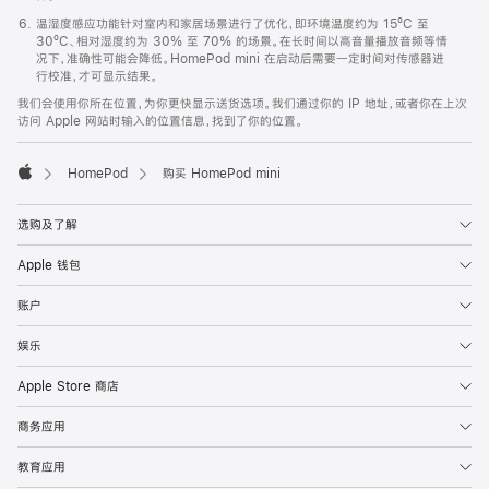
温湿度感应功能针对室内和家居场景进行了优化，即环境温度约为 15ºC 至
30ºC、相对湿度约为 30% 至 70% 的场景。在长时间以高音量播放音频等情
况下，准确性可能会降低。HomePod mini 在启动后需要一定时间对传感器进
行校准，才可显示结果。
我们会使用你所在位置，为你更快显示送货选项。我们通过你的 IP 地址，或者你在上次
访问 Apple 网站时输入的位置信息，找到了你的位置。
HomePod
购买 HomePod mini
Apple
选购及了解
Apple 钱包
账户
娱乐
Apple Store 商店
商务应用
教育应用