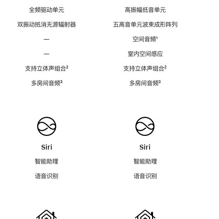
全频驱动单元
高振幅低音单元
双振动抵消无源辐射器
五高音单元波束成形阵列
—
空间音频
脚
¹
注
—
室内空间感应
支持立体声组合
脚
²
支持立体声组合
脚
²
注
注
多房间音频
脚
³
多房间音频
脚
³
注
注
Siri
Siri
智能助理
智能助理
语音识别
语音识别