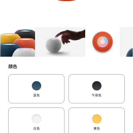
图库
图像
1
图库
图像
2
图库
图像
3
颜色
蓝色
午夜色
白色
黄色