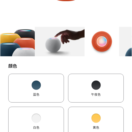
图库
图像
1
图库
图像
2
图库
图像
3
颜色
蓝色
午夜色
白色
黄色