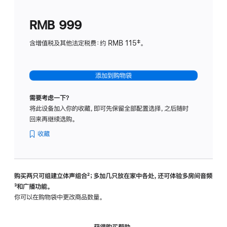
划
(适
RMB 999
用
于
含增值税及其他法定税费：约 RMB 115‡。
HomeP
mini)
添加到购物袋
需要考虑一下？
将此设备加入你的收藏，即可先保留全部配置选择，之后随时
回来再继续选购。
收藏
购买两只可组建立体声组合
脚
²；多加几只放在家中各处，还可体验多‍房‍间音频
脚
³和广播功能。
注
注
你可以在购物袋中更改商品数量。
获得购买帮助，