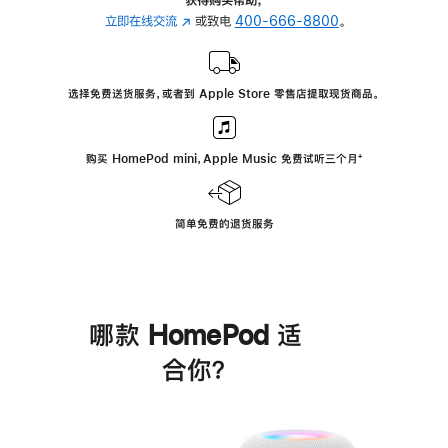
立即在线交流
(在
或致电
400-666-8800
。
新
窗
口
选择免费送货服务，或者到 Apple Store 零售店提取现货商品。
中
打
开)
购买 HomePod mini，Apple Music 免费试听三个月
脚
⁺
注
简单免费的退货服务
哪款 HomePod 适
合你？
进
一
步