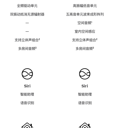
全频驱动单元
高振幅低音单元
双振动抵消无源辐射器
五高音单元波束成形阵列
—
空间音频
脚
¹
注
—
室内空间感应
支持立体声组合
脚
²
支持立体声组合
脚
²
注
注
多房间音频
脚
³
多房间音频
脚
³
注
注
Siri
Siri
智能助理
智能助理
语音识别
语音识别