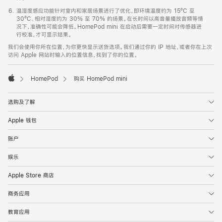
温湿度感应功能针对室内和家居场景进行了优化，即环境温度约为 15ºC 至
30ºC、相对湿度约为 30% 至 70% 的场景。在长时间以高音量播放音频等情
况下，准确性可能会降低。HomePod mini 在启动后需要一定时间对传感器进
行校准，才可显示结果。
我们会使用你所在位置，为你更快显示送货选项。我们通过你的 IP 地址，或者你在上次
访问 Apple 网站时输入的位置信息，找到了你的位置。
HomePod
购买 HomePod mini
Apple
选购及了解
Apple 钱包
账户
娱乐
Apple Store 商店
商务应用
教育应用