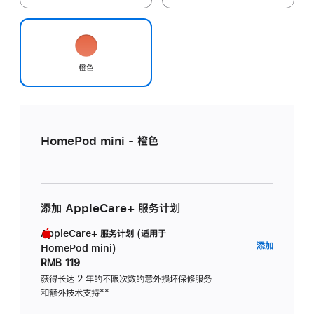
橙色
HomePod mini - 橙色
添加 AppleCare+ 服务计划
AppleCare+ 服务计划 (适用于
AppleC
添加
HomePod mini)
服
RMB 119
务
获得长达 2 年的不限次数的意外损坏保修服务
和额外技术支持
脚
**
计
注