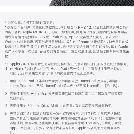
网
脚
‡ 为近似值。金额可能随时间变动。
注
页
⁺ 仅限新订阅用户。免费试用期结束后，每月收费为 RMB 12。优惠仅面向购买符合条件
页
的新设备的 Apple Music 新订阅用户限时提供。要兑换此优惠，需要将符合条件的音
频设备与运行最新版本 iOS 或 iPadOS 的 Apple 设备连接或配对。为 Apple
脚
Watch 兑换此优惠，需要与运行最新版本 iOS 的 iPhone 连接或配对。符合条件的设
备激活后，需要在 3 个月内领取此优惠。无论购买多少件符合条件的设备，每个 Apple
账户仅可享受一次优惠。会员方案将自动续订，直至取消订阅。须遵循限制条件和其他
条
款
。
(在
新
** AppleCare+ 服务计划可为使用过程中发生的意外损坏提供不限次数的保修服务。
窗
在 HomePod (第二代) 和 HomePod (第一代) 上，空间音频适用于支持此功
口
能的 app 中的兼容内容。并非所有内容都支持杜比全景声。
中
打
组建 HomePod 立体声组合需要使用两部同款 HomePod 扬声器，如两部
开)
HomePod mini、两部 HomePod (第二代) 或两部 HomePod (第一代)。
需要使用多部 HomePod 扬声器或兼容隔空播放功能并运行最新隔空播放软件
的扬声器。
需要使用支持 HomeKit 或 Matter 的配件。智能家居配件需单独购买。
声音识别功能可检测到烟雾和一氧化碳的警报声，并可在识别后向你发送通知。
当用户身处可能受到伤害的环境中，或在高风险或紧急情况下，均不应依赖声音
识别功能。声音识别功能需要使用升级更新后的家庭 app 架构，该架构于家庭
app 中单独提供。它要求所有连接家居配件的 Apple 设备均使用最新版本软
件。