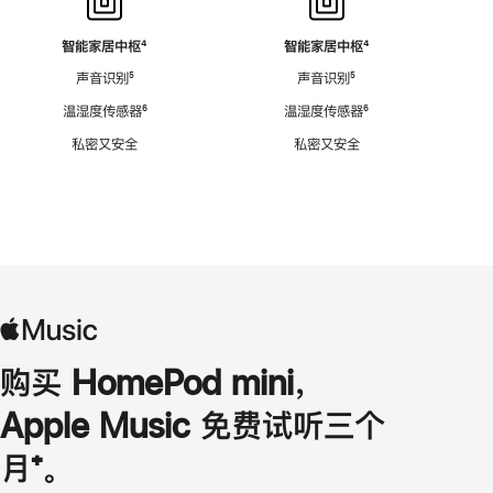
智能家居中枢
脚
⁴
智能家居中枢
脚
⁴
注
注
声音识别
脚
⁵
声音识别
脚
⁵
注
注
温湿度传感器
脚
⁶
温湿度传感器
脚
⁶
注
注
私密又安全
私密又安全
购买 HomePod mini，
Apple Music 免费试听三个
月
脚
⁺。