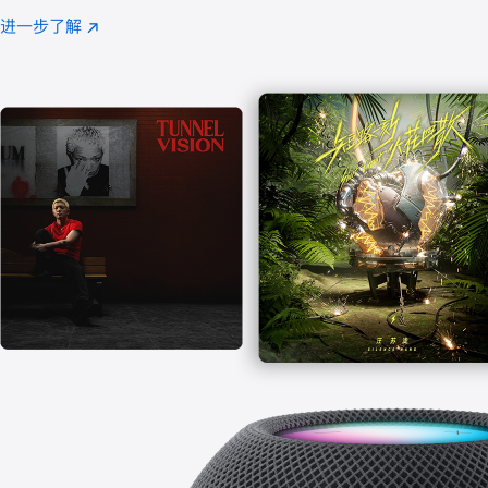
注
进一步了解
Apple
(在
Music
新
窗
口
中
打
开)