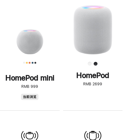
一
步
了
解
HomePod<
HomePod
HomePod mini
RMB 2699
RMB 999
HomePod
当前浏览
mini