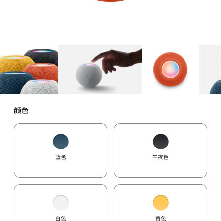
图库
图像
1
图库
图像
2
图库
图像
3
颜色
蓝色
午夜色
白色
黄色