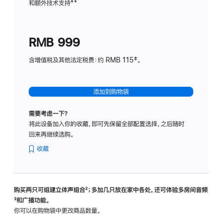
和额外技术支持
脚
**
计
注
划
(适
RMB 999
用
于
含增值税及其他法定税费：约 RMB 115‡。
HomeP
mini)
添加到购物袋
需要考虑一下？
将此设备加入你的收藏，即可先保留全部配置选择，之后随时
回来再继续选购。
收藏
购买两只可组建立体声组合
脚
²；多加几只放在家中各处，还可体验多‍房‍间音频
脚
³和广播功能。
注
注
你可以在购物袋中更改商品数量。