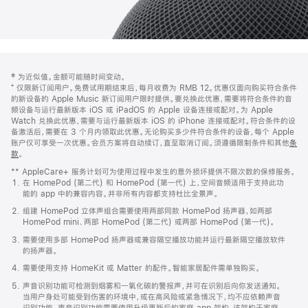
网
脚
‡ 为近似值。金额可能随时间变动。
注
页
⁺ 仅限新订阅用户。免费试用期结束后，每月收费为 RMB 12。优惠仅面向购买符合条件
页
的新设备的 Apple Music 新订阅用户限时提供。要兑换此优惠，需要将符合条件的音
频设备与运行最新版本 iOS 或 iPadOS 的 Apple 设备连接或配对。为 Apple
脚
Watch 兑换此优惠，需要与运行最新版本 iOS 的 iPhone 连接或配对。符合条件的设
备激活后，需要在 3 个月内领取此优惠。无论购买多少件符合条件的设备，每个 Apple
账户仅可享受一次优惠。会员方案将自动续订，直至取消订阅。须遵循限制条件和其他
条
款
。
(在
新
** AppleCare+ 服务计划可为使用过程中发生的意外损坏提供不限次数的保修服务。
窗
在 HomePod (第二代) 和 HomePod (第一代) 上，空间音频适用于支持此功
口
能的 app 中的兼容内容。并非所有内容都支持杜比全景声。
中
打
组建 HomePod 立体声组合需要使用两部同款 HomePod 扬声器，如两部
开)
HomePod mini、两部 HomePod (第二代) 或两部 HomePod (第一代)。
需要使用多部 HomePod 扬声器或兼容隔空播放功能并运行最新隔空播放软件
的扬声器。
需要使用支持 HomeKit 或 Matter 的配件。智能家居配件需单独购买。
声音识别功能可检测到烟雾和一氧化碳的警报声，并可在识别后向你发送通知。
当用户身处可能受到伤害的环境中，或在高风险或紧急情况下，均不应依赖声音
识别功能。声音识别功能需要使用升级更新后的家庭 app 架构，该架构于家庭