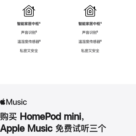
智能家居中枢
脚
⁴
智能家居中枢
脚
⁴
注
注
声音识别
脚
⁵
声音识别
脚
⁵
注
注
温湿度传感器
脚
⁶
温湿度传感器
脚
⁶
注
注
私密又安全
私密又安全
购买 HomePod mini，
Apple Music 免费试听三个