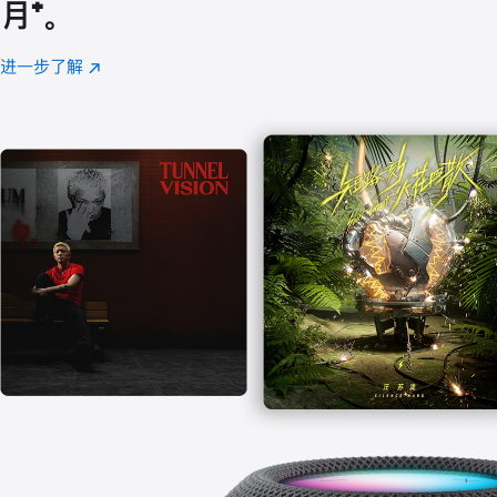
月
脚
⁺。
注
进一步了解
Apple
(在
Music
新
窗
口
中
打
开)