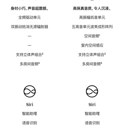
身材小巧，声音超震撼。
高保真音质，令人沉浸。
全频驱动单元
高振幅低音单元
双振动抵消无源辐射器
五高音单元波束成形阵列
—
空间音频
脚
¹
注
—
室内空间感应
支持立体声组合
脚
²
支持立体声组合
脚
²
注
注
多房间音频
脚
³
多房间音频
脚
³
注
注
Siri
Siri
智能助理
智能助理
语音识别
语音识别