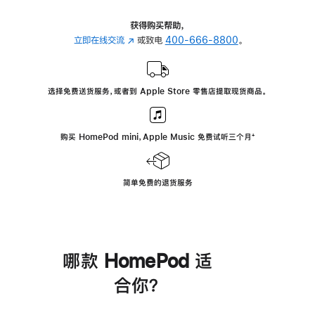
获得购买帮助，
立即在线交流
(在
或致电
400-666-8800
。
新
窗
口
选择免费送货服务，或者到 Apple Store 零售店提取现货商品。
中
打
开)
购买 HomePod mini，Apple Music 免费试听三个月
脚
⁺
注
简单免费的退货服务
哪款 HomePod 适
合你？
进