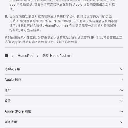
app 中单独提供。它要求所有连接家居配件的 Apple 设备均使用最新版本软
件。
温湿度感应功能针对室内和家居场景进行了优化，即环境温度约为 15ºC 至
30ºC、相对湿度约为 30% 至 70% 的场景。在长时间以高音量播放音频等情
况下，准确性可能会降低。HomePod mini 在启动后需要一定时间对传感器进
行校准，才可显示结果。
我们会使用你所在位置，为你更快显示送货选项。我们通过你的 IP 地址，或者你在上次
访问 Apple 网站时输入的位置信息，找到了你的位置。
HomePod
购买 HomePod mini
Apple
选购及了解
Apple 钱包
账户
娱乐
Apple Store 商店
商务应用