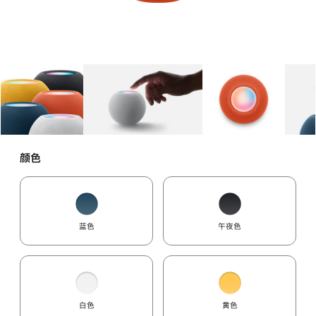
图库
图像
1
图库
图像
2
图库
图像
3
颜色
蓝色
午夜色
白色
黄色