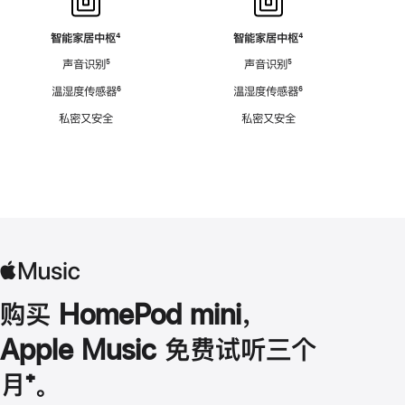
智能家居中枢
脚
⁴
智能家居中枢
脚
⁴
注
注
声音识别
脚
⁵
声音识别
脚
⁵
注
注
温湿度传感器
脚
⁶
温湿度传感器
脚
⁶
注
注
私密又安全
私密又安全
购买 HomePod mini，
Apple Music 免费试听三个
月
脚
⁺。