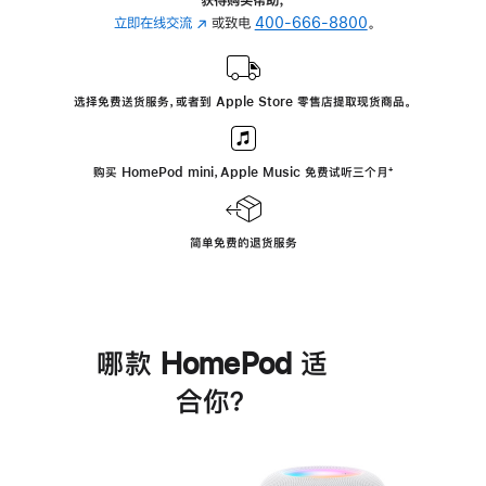
立即在线交流
(在
或致电
400-666-8800
。
新
窗
口
选择免费送货服务，或者到 Apple Store 零售店提取现货商品。
中
打
开)
购买 HomePod mini，Apple Music 免费试听三个月
脚
⁺
注
简单免费的退货服务
哪款 HomePod 适
合你？
进
一
步