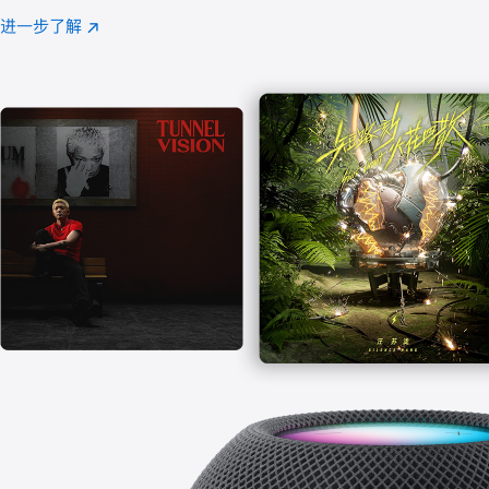
注
进一步了解
Apple
(在
Music
新
窗
口
中
打
开)