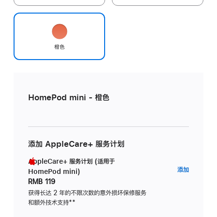
橙色
HomePod mini - 橙色
添加 AppleCare+ 服务计划
AppleCare+ 服务计划 (适用于
AppleC
添加
HomePod mini)
服
RMB 119
务
获得长达 2 年的不限次数的意外损坏保修服务
和额外技术支持
脚
**
计
注