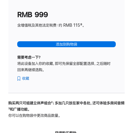
划
(适
RMB 999
用
于
含增值税及其他法定税费：约 RMB 115‡。
HomeP
mini)
添加到购物袋
需要考虑一下？
将此设备加入你的收藏，即可先保留全部配置选择，之后随时
回来再继续选购。
收藏
购买两只可组建立体声组合
脚
²；多加几只放在家中各处，还可体验多‍房‍间音频
脚
³和广播功能。
注
注
你可以在购物袋中更改商品数量。
获得购买帮助，