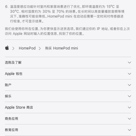
温湿度感应功能针对室内和家居场景进行了优化，即环境温度约为 15ºC 至
30ºC、相对湿度约为 30% 至 70% 的场景。在长时间以高音量播放音频等情
况下，准确性可能会降低。HomePod mini 在启动后需要一定时间对传感器进
行校准，才可显示结果。
我们会使用你所在位置，为你更快显示送货选项。我们通过你的 IP 地址，或者你在上次
访问 Apple 网站时输入的位置信息，找到了你的位置。
HomePod
购买 HomePod mini
Apple
选购及了解
Apple 钱包
账户
娱乐
Apple Store 商店
商务应用
教育应用