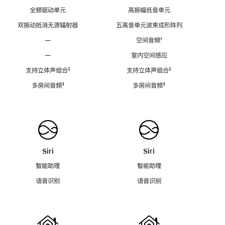
全频驱动单元
高振幅低音单元
双振动抵消无源辐射器
五高音单元波束成形阵列
—
空间音频
脚
¹
注
—
室内空间感应
支持立体声组合
脚
²
支持立体声组合
脚
²
注
注
多房间音频
脚
³
多房间音频
脚
³
注
注
Siri
Siri
智能助理
智能助理
语音识别
语音识别