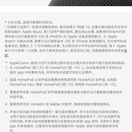
网
脚
‡ 为近似值。金额可能随时间变动。
注
页
⁺ 仅限新订阅用户。免费试用期结束后，每月收费为 RMB 12。优惠仅面向购买符合条件
页
的新设备的 Apple Music 新订阅用户限时提供。要兑换此优惠，需要将符合条件的音
频设备与运行最新版本 iOS 或 iPadOS 的 Apple 设备连接或配对。为 Apple
脚
Watch 兑换此优惠，需要与运行最新版本 iOS 的 iPhone 连接或配对。符合条件的设
备激活后，需要在 3 个月内领取此优惠。无论购买多少件符合条件的设备，每个 Apple
账户仅可享受一次优惠。会员方案将自动续订，直至取消订阅。须遵循限制条件和其他
条
款
。
(在
新
** AppleCare+ 服务计划可为使用过程中发生的意外损坏提供不限次数的保修服务。
窗
在 HomePod (第二代) 和 HomePod (第一代) 上，空间音频适用于支持此功
口
能的 app 中的兼容内容。并非所有内容都支持杜比全景声。
中
打
组建 HomePod 立体声组合需要使用两部同款 HomePod 扬声器，如两部
开)
HomePod mini、两部 HomePod (第二代) 或两部 HomePod (第一代)。
需要使用多部 HomePod 扬声器或兼容隔空播放功能并运行最新隔空播放软件
的扬声器。
需要使用支持 HomeKit 或 Matter 的配件。智能家居配件需单独购买。
声音识别功能可检测到烟雾和一氧化碳的警报声，并可在识别后向你发送通知。
当用户身处可能受到伤害的环境中，或在高风险或紧急情况下，均不应依赖声音
识别功能。声音识别功能需要使用升级更新后的家庭 app 架构，该架构于家庭
app 中单独提供。它要求所有连接家居配件的 Apple 设备均使用最新版本软
件。